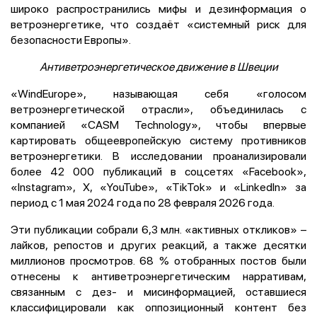
широко распространились мифы и дезинформация о
ветроэнергетике, что создаёт «системный риск для
безопасности Европы».
Антиветроэнергетическое движение в Швеции
«
WindEurope»
, называющая себя «голосом
ветроэнергетической отрасли», объединилась с
компанией «CASM Technology», чтобы впервые
картировать общеевропейскую систему противников
ветроэнергетики. В исследовании проанализировали
более 42 000 публикаций в соцсетях «Facebook»,
«Instagram», X, «YouTube», «TikTok» и «LinkedIn» за
период с 1 мая 2024 года по 28 февраля 2026 года.
Эти публикации собрали 6,3 млн. «активных откликов» –
лайков, репостов и других реакций, а также десятки
миллионов просмотров. 68 % отобранных постов были
отнесены к антиветроэнергетическим нарративам,
связанным с дез- и мисинформацией, оставшиеся
классифицировали как оппозиционный контент без