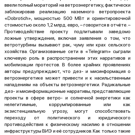
ввели полный мораторий на ветроэнергетику, фактически
заблокировав реализацию наземного ветропроекта
«Dobrotich», мощностью 500 МВт и ориентировочной
стоимостью около 1,2 млрд. евро, – говорится в отчёте. –
Противодействие проекту подпитывали заведомо
ложные утверждения, включая заявления о том, что
ветротурбины вызывают рак, чуму или крах сельского
хозяйства. Организованные сети в «Telegram» сыграли
ключевую роль в распространении этих нарративов и
мобилизации протестов. В более крайних проявлениях
авторы предупреждают, что дез- и мисинформация о
ветроэнергетике может привести и к насильственным
нападениям на объекты ветроэнергетики. Радикальные
дез- и мисинформационные нарративы, представляющие
проекты в сфере ветро- и солнечной энергетики как
нелегитимные, коррумпированные или как
экзистенциальную угрозу, могут способствовать
переходу от политического и юридического
противодействия к физическому насилию в отношении
инфраструктуры ВИЭ и её сотрудников. Как только такие