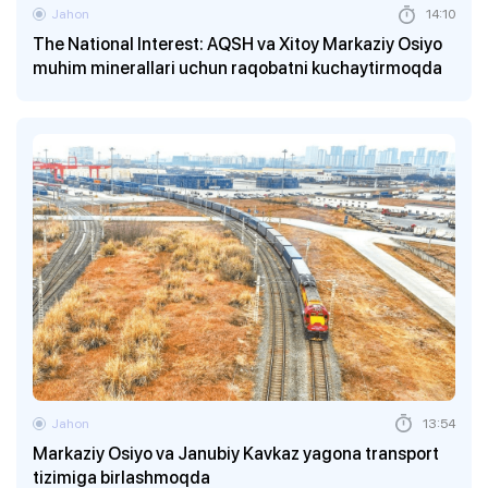
Jahon
14:10
The National Interest: AQSH va Xitoy Markaziy Osiyo
muhim minerallari uchun raqobatni kuchaytirmoqda
Jahon
13:54
Markaziy Osiyo va Janubiy Kavkaz yagona transport
tizimiga birlashmoqda