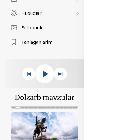
Hududlar
Fotobank
Tanlaganlarim
Dolzarb mavzular