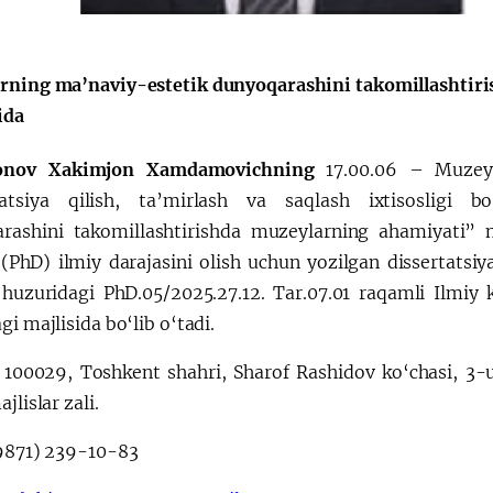
Huquqiy targʻibot
O‘zbekiston va
rning ma’naviy-estetik dunyoqarashini takomillashtir
i
Yaponiya hamkorl
ida
onov Xakimjon Xamdamovichning
17.00.06 – Muzeys
atsiya qilish, ta’mirlash va saqlash ixtisosligi b
rashini takomillashtirishda muzeylarning ahamiyati” ma
 (PhD) ilmiy darajasini olish uchun yozilgan dissertatsiy
huzuridagi PhD.05/2025.27.12. Tar.07.01 raqamli Ilmiy 
gi majlisida bo‘lib o‘tadi.
:
100029, Toshkent shahri, Sharof Rashidov ko‘chasi, 3-u
jlislar zali.
9871) 239-10-83