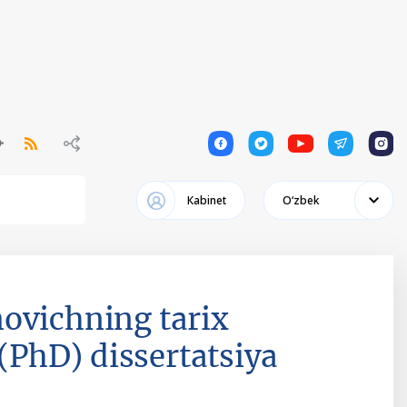
1
1
1
1
1
Кabinet
Oʻzbek
vichning tarix
 (PhD) dissertatsiya