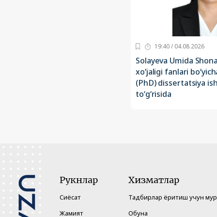
19:40 / 04.08.2026
Solayeva Umida Shonaz
xo‘jaligi fanlari bo‘yic
(PhD) dissertatsiya is
to‘g‘risida
Рукнлар
Хизматлар
Сиёсат
Тадбирлар ёритиш учун му
Жамият
Обуна