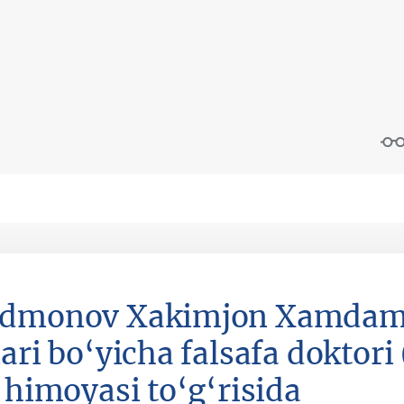
dmonov Xakimjon Xamdamo
ari bo‘yicha falsafa doktori
i himoyasi to‘g‘risida