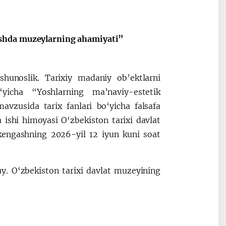
Oʻzbekiston va
Maqolalar
ishda muzeylarning ahamiyati”
igi
Pokiston hamkorligi
hunoslik. Tarixiy madaniy ob’ektlarni
o‘yicha “Yoshlarning ma’naviy-estetik
vzusida tarix fanlari bo‘yicha falsafa
a ishi himoyasi O‘zbekiston tarixi davlat
kengashning 2026-yil 12 iyun kuni soat
y. O‘zbekiston tarixi davlat muzeyining