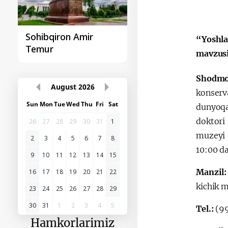
Sohibqiron Amir
O‘zbekiston va
“Yoshla
Temur
Paragvay hamkorlig
mavzus
Shodm
August
2026
konserv
Sun
Mon
Tue
Wed
Thu
Fri
Sat
dunyoqa
doktori
26
27
28
29
30
31
1
muzeyi 
2
3
4
5
6
7
8
10:00 da
9
10
11
12
13
14
15
Manzil
16
17
18
19
20
21
22
kichik ma
23
24
25
26
27
28
29
30
31
1
2
3
4
5
Tel.:
(9
Hamkorlarimiz