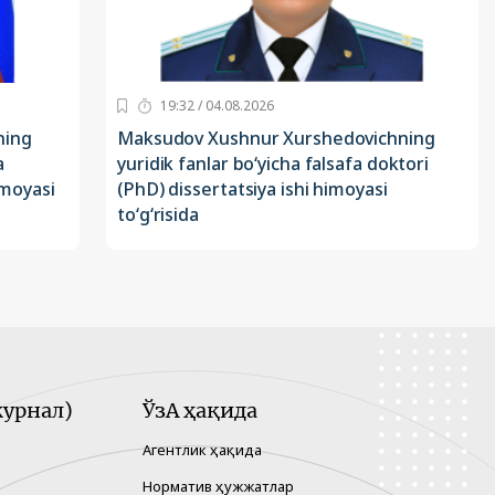
19:32 / 04.08.2026
ning
Maksudov Xushnur Xurshedovichning
a
yuridik fanlar bo‘yicha falsafa doktori
imoyasi
(PhD) dissertatsiya ishi himoyasi
to‘g‘risida
урнал)
ЎзА ҳақида
Агентлик ҳақида
Норматив ҳужжатлар