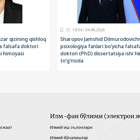
19:34 / 04.08.2026
ar qizining qishloq
Sharopov Jamshid Dilmurodovich
ha falsafa doktori
psixologiya fanlari bo‘yicha falsaf
hi himoyasi
doktori (PhD) dissertatsiya ishi h
to‘g‘risida
Илм-фан бўлими (электрон ж
рожаат
Илмий иш эълонлари
Илмий йўналишлар