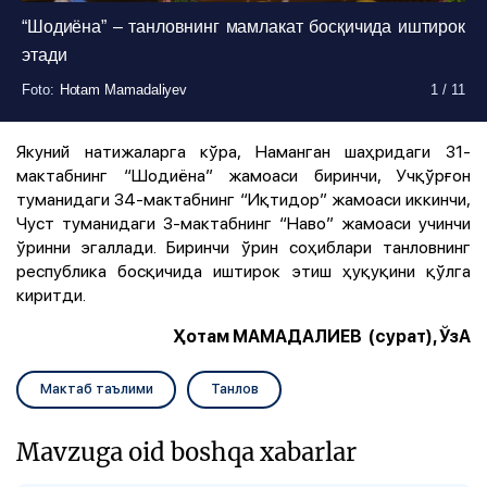
“Шодиёна” – танловнинг мамлакат босқичида иштирок
этади
Foto
Foto
Foto
Foto
Foto
Foto
Foto
Foto
Foto
Foto
Foto
:
:
:
:
:
:
:
:
:
:
:
Hotam Mamadaliyev
Hotam Mamadaliyev
Hotam Mamadaliyev
Hotam Mamadaliyev
Hotam Mamadaliyev
Hotam Mamadaliyev
Hotam Mamadaliyev
Hotam Mamadaliyev
Hotam Mamadaliyev
Hotam Mamadaliyev
Hotam Mamadaliyev
1
1
1
1
1
1
1
1
1
1
1
/
/
/
/
/
/
/
/
/
/
/
11
11
11
11
11
11
11
11
11
11
11
Якуний натижаларга кўра, Наманган шаҳридаги 31-
мактабнинг “Шодиёна” жамоаси биринчи, Учқўрғон
туманидаги 34-мактабнинг “Иқтидор” жамоаси иккинчи,
Чуст туманидаги 3-мактабнинг “Наво” жамоаси учинчи
ўринни эгаллади. Биринчи ўрин соҳиблари танловнинг
республика босқичида иштирок этиш ҳуқуқини қўлга
киритди.
Ҳотам МАМАДАЛИЕВ (сурат), ЎзА
Мактаб таълими
Танлов
Mavzuga oid boshqa xabarlar