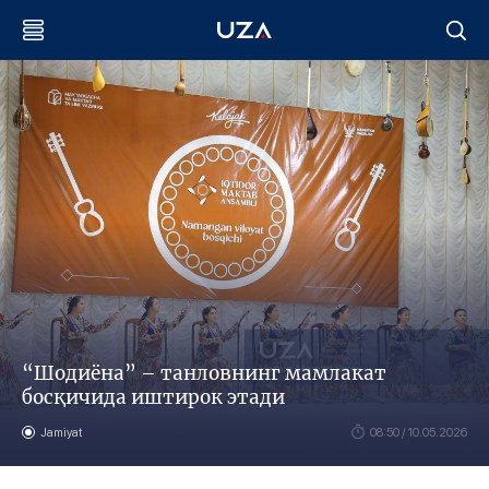
“Шодиёна” – танловнинг мамлакат
босқичида иштирок этади
Jamiyat
08:50 / 10.05.2026