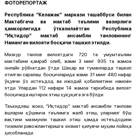
ФОТОРЕПОРТАЖ
Республика “Келажак” маркази ташаббуси билан
Мактабгача ва мактаб таълими вазирлиги
ҳамкорлигида ўтказилаётган Республика
“Иқтидор” мактаб ансамбли танловининг
Наманган вилояти босқичи ташкил этилди.
Мазкур танлов вилоятдаги 720 та умумтаълим
мактабини қамраб олиб, жами 3 минг 935 та жамоа
онлайн рўйхатдан ўтди. Шаҳар ва туманларда ташкил
этилган саралаш босқичларида жами 31 минг 480 нафар
ўқувчи ўз истеъдод ва ижодий қобилиятини намоён
этди. Улардан 112 нафари 14 жамоа таркибида вилоят
босқичида иштирок этиш ҳуқуқига эга бўлди.
Таъкидлаш жоиз, “Иқтидор” мактаб ансамбли танлови
ёшларни қўшимча таълимга жалб этиш, уларнинг бўш
вақтини мазмунли ташкил этиш ҳамда истеъдодини
тизимли ривожлантиришга хизмат қилувчи муҳим лойиҳа
ҳисобланади.