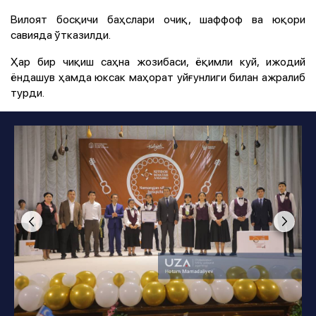
Вилоят босқичи баҳслари очиқ, шаффоф ва юқори
савияда ўтказилди.
Ҳар бир чиқиш саҳна жозибаси, ёқимли куй, ижодий
ёндашув ҳамда юксак маҳорат уйғунлиги билан ажралиб
турди.