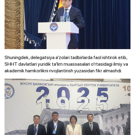
Shuningdek, delegatsiya a’zolari tadbirlarda faol ishtirok etib,
SHHT davlatlari yuridik ta’lim muassasalari o‘rtasidagi ilmiy va
akademik hamkorlikni rivojlantirish yuzasidan fikr almashdi.