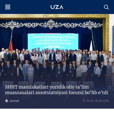
SHHT mamlakatlari yuridik oliy ta’lim
muassasalari assotsiatsiyasi forumi bo‘lib o‘tdi
Jamiyat
16:44 / 16.06.2026