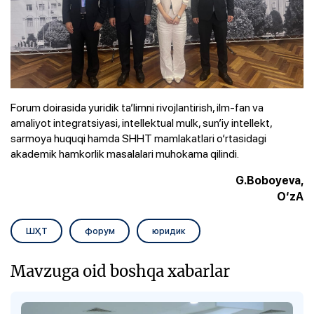
Forum doirasida yuridik ta’limni rivojlantirish, ilm-fan va
amaliyot integratsiyasi, intellektual mulk, sun’iy intellekt,
sarmoya huquqi hamda SHHT mamlakatlari o‘rtasidagi
akademik hamkorlik masalalari muhokama qilindi.
G.Boboyeva,
O‘zA
ШҲТ
форум
юридик
Mavzuga oid boshqa xabarlar