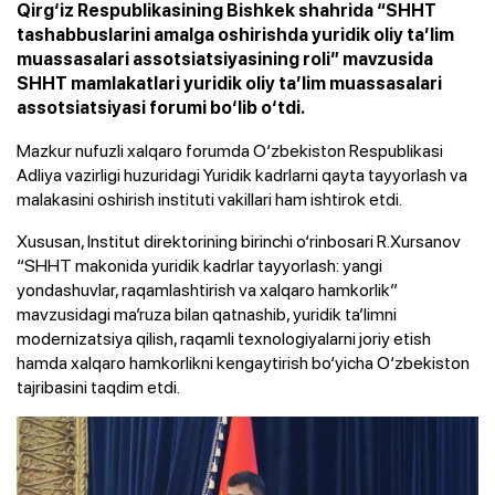
Qirg‘iz Respublikasining Bishkek shahrida “SHHT
tashabbuslarini amalga oshirishda yuridik oliy ta’lim
muassasalari assotsiatsiyasining roli” mavzusida
SHHT mamlakatlari yuridik oliy ta’lim muassasalari
assotsiatsiyasi forumi bo‘lib o‘tdi.
Mazkur nufuzli xalqaro forumda O‘zbekiston Respublikasi
Adliya vazirligi huzuridagi Yuridik kadrlarni qayta tayyorlash va
malakasini oshirish instituti vakillari ham ishtirok etdi.
Xususan, Institut direktorining birinchi o‘rinbosari R.Xursanov
“SHHT makonida yuridik kadrlar tayyorlash: yangi
yondashuvlar, raqamlashtirish va xalqaro hamkorlik”
mavzusidagi ma’ruza bilan qatnashib, yuridik ta’limni
modernizatsiya qilish, raqamli texnologiyalarni joriy etish
hamda xalqaro hamkorlikni kengaytirish bo‘yicha O‘zbekiston
tajribasini taqdim etdi.