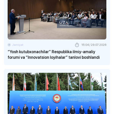
Jamiyat
15:04 / 29.07.2026
“Yosh kutubxonachilar” Respublika ilmiy-amaliy
forumi va “Innovatsion loyihalar” tanlovi boshlandi