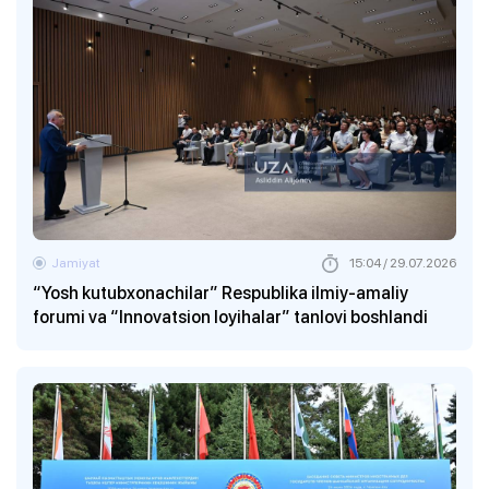
Jamiyat
15:04 / 29.07.2026
“Yosh kutubxonachilar” Respublika ilmiy-amaliy
forumi va “Innovatsion loyihalar” tanlovi boshlandi