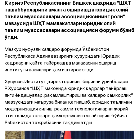
Қирғиз Республикасининг Бишкек шаҳрида “ШҲТ
ташаббусларини амалга оширишда юридик олий
таълим муассасалари ассоциациясининг роли”
мавзусида ШҲТ мамлакатлари юридик олий
таълим муассасалари ассоциацияси форуми бўлиб
ўтди.
Мазкур нуфузли халқаро форумда Ўзбекистон
Республикаси Адлия вазирлиги ҳузуридаги Юридик
кадрларни қайта тайёрлаш ва малакасини ошириш
институти вакиллари ҳам иштирок этди.
Хусусан, Институт директорининг биринчи ўринбосари
Р.Хурсанов “ШҲТ маконида юридик кадрлар тайёрлаш:
янги ёндашувлар, рақамлаштириш ва халқаро ҳамкорлик”
мавзусидаги маъруза билан қатнашиб, юридик таълимни
модернизация қилиш, рақамли технологияларни жорий
этиш ҳамда халқаро ҳамкорликни кенгайтириш бўйича
Ўзбекистон тажрибасини тақдим этди.