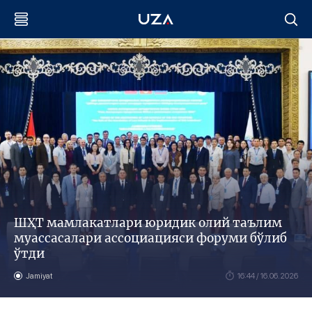
ШҲТ мамлакатлари юридик олий таълим
муассасалари ассоциацияси форуми бўлиб
ўтди
Jamiyat
16:44 / 16.06.2026