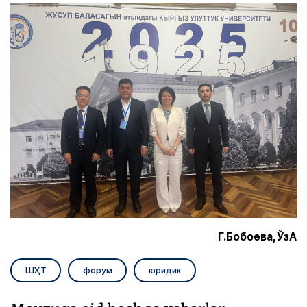
Г.Бобоева, ЎзА
ШҲТ
форум
юридик