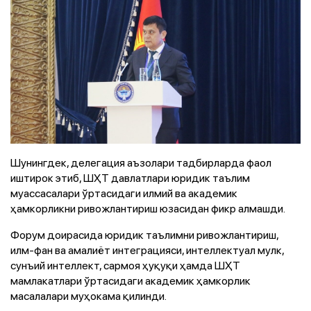
Шунингдек, делегация аъзолари тадбирларда фаол
иштирок этиб, ШҲТ давлатлари юридик таълим
муассасалари ўртасидаги илмий ва академик
ҳамкорликни ривожлантириш юзасидан фикр алмашди.
Форум доирасида юридик таълимни ривожлантириш,
илм-фан ва амалиёт интеграцияси, интеллектуал мулк,
сунъий интеллект, сармоя ҳуқуқи ҳамда ШҲТ
мамлакатлари ўртасидаги академик ҳамкорлик
масалалари муҳокама қилинди.