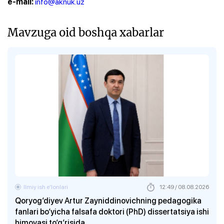
info@aknuk.uz
e-mail:
Mavzuga oid boshqa xabarlar
Ilmiy ish eʼlonlari
12:49 / 08.08.2026
Qoryog‘diyev Artur Zayniddinovichning pedagogika
fanlari bo‘yicha falsafa doktori (PhD) dissertatsiya ishi
himoyasi to‘g‘risida