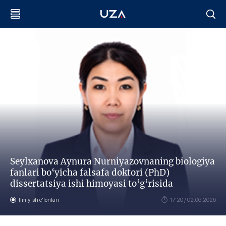
Seylxanova Aynura Nurniyazovnaning biologiya
fanlari bo‘yicha falsafa doktori (PhD)
dissertatsiya ishi himoyasi to‘g‘risida
Ilmiy ish eʼlonlari
17:20 / 02.06.2026