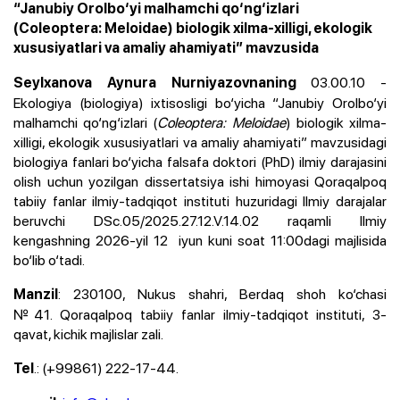
“Janubiy Orolbo‘yi malhamchi qo‘ng‘izlari
(Coleoptera: Meloidae) biologik xilma-xilligi, ekologik
xususiyatlari va amaliy ahamiyati” mavzusida
03.00.10 -
Seylxanova Aynura Nurniyazovnaning
Ekologiya (biologiya) ixtisosligi bo‘yicha “Janubiy Orolbo‘yi
malhamchi qo‘ng‘izlari (
Coleoptera: Meloidae
) biologik xilma-
xilligi, ekologik xususiyatlari va amaliy ahamiyati” mavzusidagi
biologiya fanlari bo‘yicha falsafa doktori (PhD) ilmiy darajasini
olish uchun yozilgan dissertatsiya ishi himoyasi Qoraqalpoq
tabiiy fanlar ilmiy-tadqiqot instituti huzuridagi Ilmiy darajalar
beruvchi DSc.05/2025.27.12.V.14.02 raqamli Ilmiy
kengashning 2026-yil 12 iyun kuni soat 11:00dagi majlisida
bo‘lib o‘tadi.
: 230100, Nukus shahri, Berdaq shoh ko‘chasi
Manzil
№41. Qoraqalpoq tabiiy fanlar ilmiy-tadqiqot instituti, 3-
qavat, kichik majlislar zali.
.: (+99861) 222-17-44.
Tel