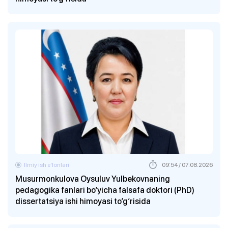
Ilmiy ish eʼlonlari
09:54 / 07.08.2026
Musurmonkulova Oysuluv Yulbekovnaning
pedagogika fanlari bo‘yicha falsafa doktori (PhD)
dissertatsiya ishi himoyasi to‘g‘risida