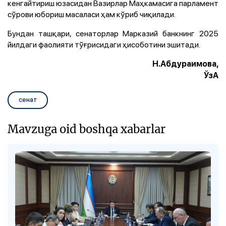
кенгайтириш юзасидан Вазирлар Маҳкамасига парламент
сўрови юбориш масаласи ҳам кўриб чиқилади.
Бундан ташқари, сенаторлар Марказий банкнинг 2025
йилдаги фаолияти тўғрисидаги ҳисоботини эшитади.
Н.Абдураимова,
ЎзА
сенат
Mavzuga oid boshqa xabarlar