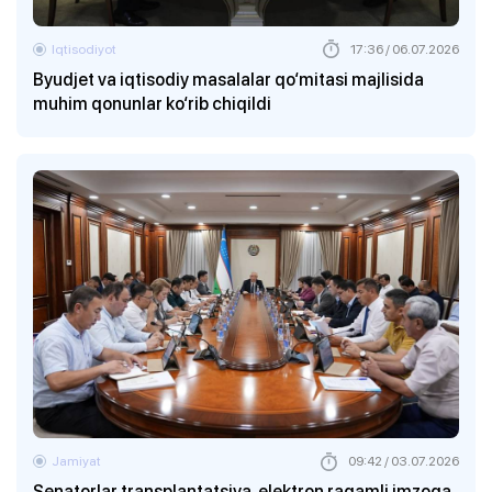
Iqtisodiyot
17:36 / 06.07.2026
Byudjet va iqtisodiy masalalar qo‘mitasi majlisida
muhim qonunlar ko‘rib chiqildi
Jamiyat
09:42 / 03.07.2026
Senatorlar transplantatsiya, elektron raqamli imzoga