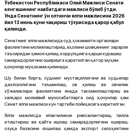
Ўзбекистон Республикаси Олий Мажлиси Сенати
кенгашининг навбатдаги мажлиси бўлиб ўтди.
Унда Сенатнинг ўн олтинчи ялпи мажлисини 2026
йил 13 июнь куни чақириш тўғрисида қарор қабул
қилинди.
Сенатнинг ялпи мажлисида суд ҳокимияти органлари
фаолиятини молиялаштириш, аҳолини шовқиннинг зарарли
таъсиридан ҳимоя қилиш, коррупцияга қарши курашиш
самарадорлигини оширишга қаратилган қатор муҳим
қонунлар муҳокама қилинади.
Шу билан бирга, суднинг мустақиллигини ва судьялар
дахлсизлигини таъминлаш, ов қилиш ва овчилик
хўжаликлари фаолиятини янада такомиллаштириш ва
халқаро молиявий муносабатларга оид қонунлар ҳам
Сенат ялпи мажлиси кун тартиби лойиҳасига киритилган.
Ялпи мажлисда ипакчиликни ривожлантириш, пилла
етиштириш ва қайта ишлаш самарадорлигини ошириш,
озуқа базасини яхшилаш ҳамда экспорт салоҳиятини