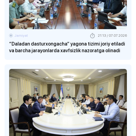
Jamiyat
21:13 / 07.07.2026
“Daladan dasturxongacha” yagona tizimi joriy etiladi
va barcha jarayonlarda xavfsizlik nazoratga olinadi