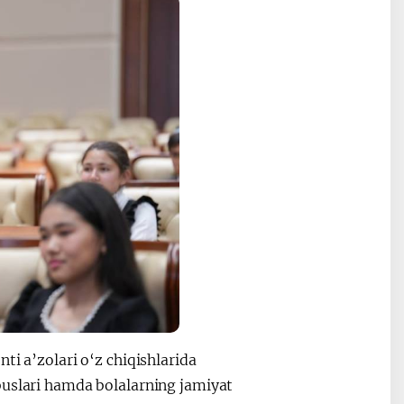
ti a’zolari o‘z chiqishlarida
buslari hamda bolalarning jamiyat