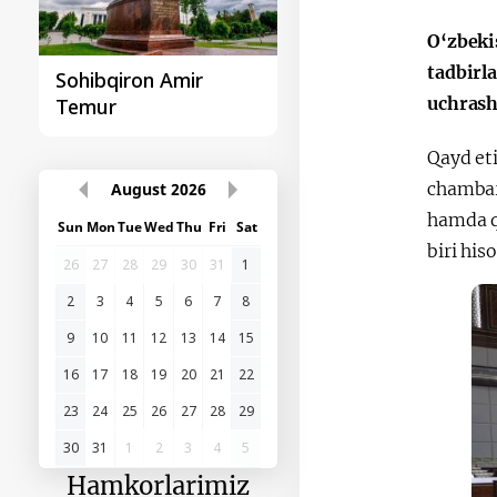
O‘zbeki
tadbirl
Sohibqiron Amir
O‘zbekiston va
uchrash
Temur
Paragvay hamkorlig
Qayd eti
chambarc
August
2026
hamda qa
Sun
Mon
Tue
Wed
Thu
Fri
Sat
biri his
26
27
28
29
30
31
1
2
3
4
5
6
7
8
9
10
11
12
13
14
15
16
17
18
19
20
21
22
23
24
25
26
27
28
29
30
31
1
2
3
4
5
Hamkorlarimiz