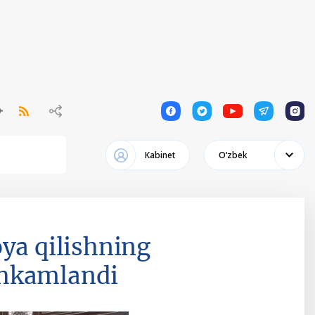
1
1
1
1
1
Кabinet
Oʻzbek
ya qilishning
ahkamlandi