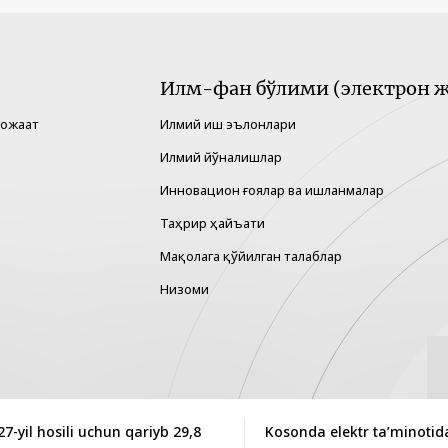
Илм-фан бўлими (электрон ж
рожаат
Илмий иш эълонлари
Илмий йўналишлар
Инновацион ғоялар ва ишланмалар
Таҳрир ҳайъати
Мақолага қўйилган талаблар
Низоми
-yil hosili uchun qariyb 29,8
Kosonda elektr ta’minot