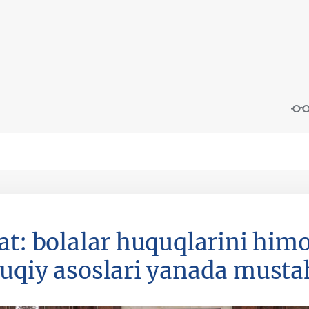
at: bolalar huquqlarini himo
uqiy asoslari yanada must