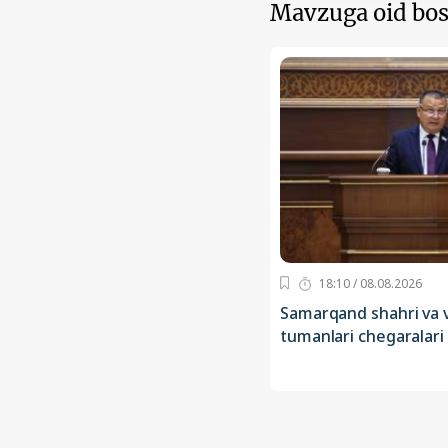
Mavzuga oid bos
18:10 / 08.08.2026
Samarqand shahri va v
tumanlari chegaralari