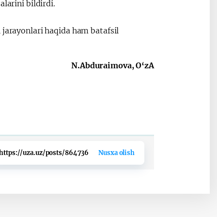
larini bildirdi.
 jarayonlari haqida ham batafsil
N.Abduraimova, O‘zA
https://uza.uz/posts/864736
Nusxa olish