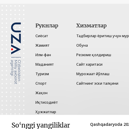
Рукнлар
Хизматлар
Сиёсат
Тадбирлар ёритиш учун му
Жамият
Обуна
Илм-фан
Резюме қолдириш
Маданият
Сайт харитаси
Туризм
Мурожаат йўллаш
Спорт
Сайтнинг эски талқини
Жаҳон
Иқтисодиёт
Ҳужжатлар
Технология
So‘nggi yangiliklar
Qashqadaryoda 2027