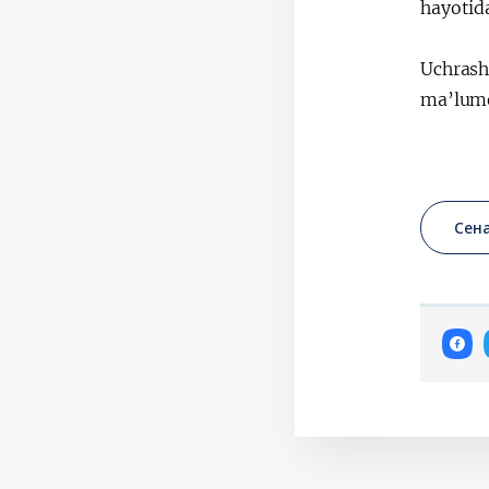
hayotida
Uchrashu
ma’lumo
Сен