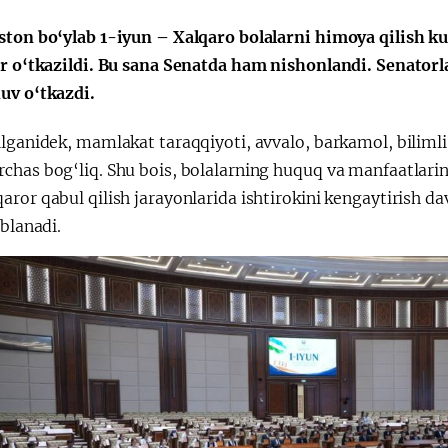
ston bo‘ylab 1-iyun – Xalqaro bolalarni himoya qilish k
ar o‘tkazildi. Bu sana Senatda ham nishonlandi. Senatorla
Huquqiy targʻibot
O‘zbekiston va
uv o‘tkazdi.
i
Yaponiya hamkorl
lganidek, mamlakat taraqqiyoti, avvalo, barkamol, bilimli
has bog‘liq. Shu bois, bolalarning huquq va manfaatlarini
ror qabul qilish jarayonlarida ishtirokini kengaytirish da
oblanadi.