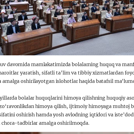
uv davomida mamlakatimizda bolalarning huquq va manfaa
aroitlar yaratish, sifatli ta’lim va tibbiy xizmatlardan fo
 amalga oshirilayotgan islohotlar haqida batafsil ma’lumo
yillarda bolalar huquqlarini himoya qilishning huquqiy as
zo‘ravonlikdan himoya qilish, ijtimoiy himoyaga muhtoj bo
sifatini oshirish hamda yosh avlodning iqtidori va iste’do
i chora-tadbirlar amalga oshirilmoqda.