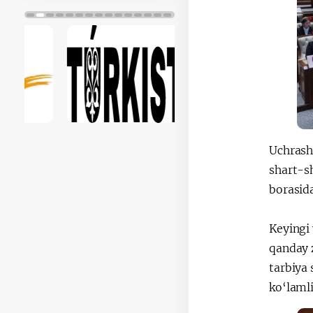
Uchrash
shart-sh
borasida
Keyingi 
qanday 
tarbiya 
ko‘laml