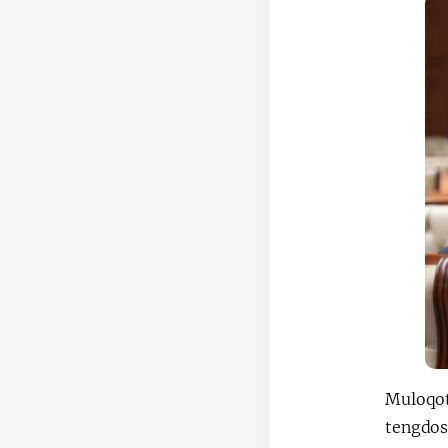
Muloqot 
tengdos