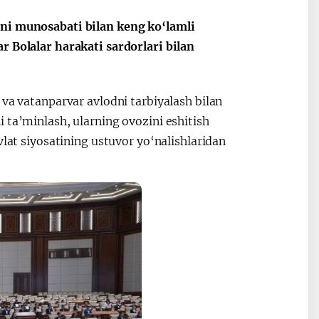
uni munosabati bilan keng ko‘lamli
r Bolalar harakati sardorlari bilan
Oʻzbekiston va
Maqolalar
igi
Pokiston hamkorligi
 va vatanparvar avlodni tarbiyalash bilan
 ta’minlash, ularning ovozini eshitish
vlat siyosatining ustuvor yo‘nalishlaridan