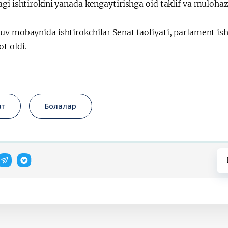
gi ishtirokini yanada kengaytirishga oid taklif va mulohaza
v mobaynida ishtirokchilar Senat faoliyati, parlament ish
t oldi.
ат
Болалар