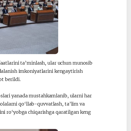
tlarini ta’minlash, ular uchun munosib
ydalanish imkoniyatlarini kengaytirish
t berildi.
oslari yanada mustahkamlanib, ularni har
lalarni qo‘llab-quvvatlash, ta’lim va
dini ro‘yobga chiqarishga qaratilgan keng