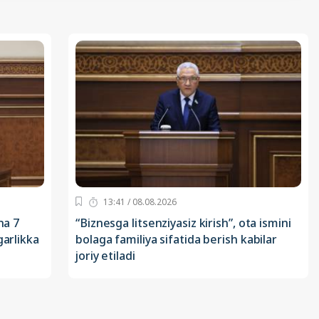
13:41 / 08.08.2026
ha 7
“Biznesga litsenziyasiz kirish”, ota ismini
garlikka
bolaga familiya sifatida berish kabilar
joriy etiladi