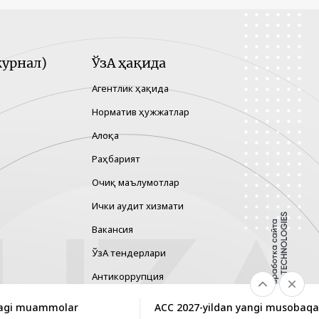
урнал)
ЎзА ҳақида
Агентлик ҳақида
Норматив ҳужжатлар
Алоқа
Раҳбарият
Очиқ маълумотлар
Ички аудит хизмати
Вакансия
ЎзА тендерлари
Антикоррупция
Гендер тенглик
idagi muammolar
ACC 2027-yildan yangi musobaqala