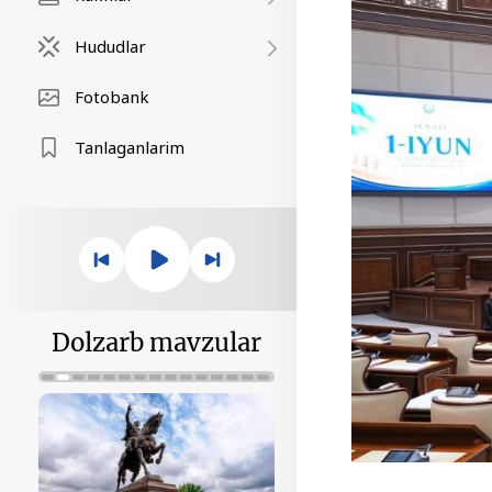
Hududlar
Fotobank
Tanlaganlarim
Dolzarb mavzular