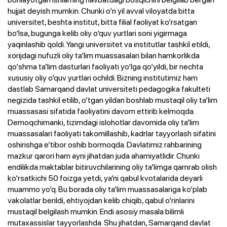
hujjat deyish mumkin. Chunki o‘n yil avval viloyatda bitta
universitet, beshta institut, bitta filial faoliyat ko‘rsatgan
bo‘lsa, bugunga kelib oliy o‘quv yurtlari soni yigirmaga
yaqinlashib qoldi. Yangi universitet va institutlar tashkil etildi,
xorijdagi nufuzli oliy ta’lim muassasalari bilan hamkorlikda
qo‘shma ta’lim dasturlari faoliyati yo‘lga qo‘yildi, bir nechta
xususiy oliy o‘quv yurtlari ochildi. Bizning institutimiz ham
dastlab Samarqand davlat universiteti pedagogika fakulteti
negizida tashkil etilib, o‘tgan yildan boshlab mustaqil oliy ta’lim
muassasasi sifatida faoliyatini davom ettirib kelmoqda.
Demoqchimanki, tizimdagi islohotlar davomida oliy ta’lim
muassasalari faoliyati takomillashib, kadrlar tayyorlash sifatini
oshirishga e’tibor oshib bormoqda. Davlatimiz rahbarining
mazkur qarori ham ayni jihatdan juda ahamiyatlidir. Chunki
endilikda maktablar bitiruvchilarining oliy ta’limga qamrab olish
ko‘rsatkichi 50 foizga yetdi, ya’ni qabul kvotalarida deyarli
muammo yo‘q. Bu borada oliy ta’lim muassasalariga ko‘plab
vakolatlar berildi, ehtiyojdan kelib chiqib, qabul o‘rinlarini
mustaqil belgilash mumkin. Endi asosiy masala bilimli
mutaxassislar tayyorlashda. Shu jihatdan, Samarqand davlat