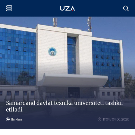
Samarqand davlat texnika universiteti tashkil
etiladi
Ilm-fan
11:04 / 04.06.2026