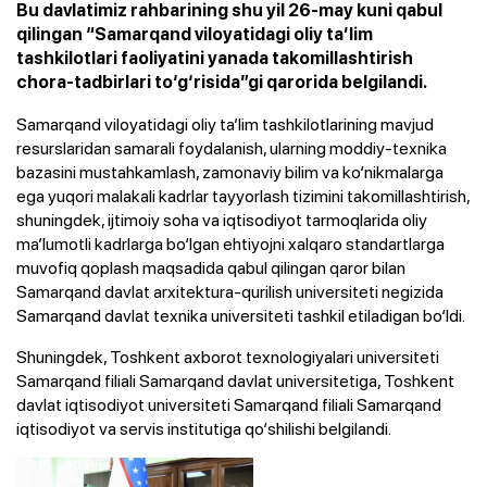
Bu davlatimiz rahbarining shu yil 26-may kuni qabul
qilingan “Samarqand viloyatidagi oliy ta’lim
tashkilotlari faoliyatini yanada takomillashtirish
chora-tadbirlari to‘g‘risida”gi qarorida belgilandi.
Samarqand viloyatidagi oliy ta’lim tashkilotlarining mavjud
resurslaridan samarali foydalanish, ularning moddiy-texnika
bazasini mustahkamlash, zamonaviy bilim va ko‘nikmalarga
ega yuqori malakali kadrlar tayyorlash tizimini takomillashtirish,
shuningdek, ijtimoiy soha va iqtisodiyot tarmoqlarida oliy
ma’lumotli kadrlarga bo‘lgan ehtiyojni xalqaro standartlarga
muvofiq qoplash maqsadida qabul qilingan qaror bilan
Samarqand davlat arxitektura-qurilish universiteti negizida
Samarqand davlat texnika universiteti tashkil etiladigan bo‘ldi.
Shuningdek, Toshkent axborot texnologiyalari universiteti
Samarqand filiali Samarqand davlat universitetiga, Toshkent
davlat iqtisodiyot universiteti Samarqand filiali Samarqand
iqtisodiyot va servis institutiga qo‘shilishi belgilandi.