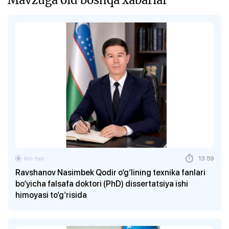
Ilm-fan
13:59
Ravshanov Nasimbek Qodir o‘g‘lining texnika fanlari
bo‘yicha falsafa doktori (PhD) dissertatsiya ishi
himoyasi to‘g‘risida