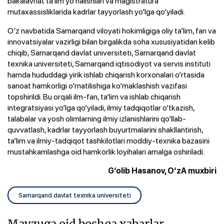
bakalavriat ta’lim yo‘nalishlari va magistratura
mutaxassisliklarida kadrlar tayyorlash yo‘lga qo‘yiladi.
O‘z navbatida Samarqand viloyati hokimligiga oliy ta’lim, fan va
innovatsiyalar vazirligi bilan birgalikda soha xususiyatidan kelib
chiqib, Samarqand davlat universiteti, Samarqand davlat
texnika universiteti, Samarqand iqtisodiyot va servis instituti
hamda hududdagi yirik ishlab chiqarish korxonalari o‘rtasida
sanoat hamkorligi o‘rnatilishiga ko‘maklashish vazifasi
topshirildi. Bu orqali ilm-fan, ta’lim va ishlab chiqarish
integratsiyasi yo‘lga qo‘yiladi, ilmiy tadqiqotlar o‘tkazish,
talabalar va yosh olimlarning ilmiy izlanishlarini qo‘llab-
quvvatlash, kadrlar tayyorlash buyurtmalarini shakllantirish,
ta’lim va ilmiy-tadqiqot tashkilotlari moddiy-texnika bazasini
mustahkamlashga oid hamkorlik loyihalari amalga oshiriladi.
G‘olib Hasanov, O‘zA muxbiri
Samarqand davlat texnika universiteti
Mavzuga oid boshqa xabarlar