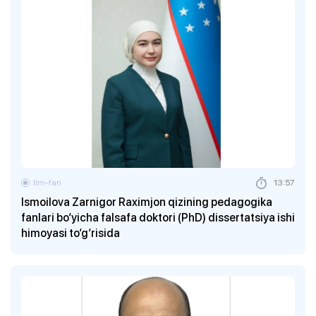
Ilm-fan
13:57
Ismoilova Zarnigor Raximjon qizining pedagogika
fanlari bo‘yicha falsafa doktori (PhD) dissertatsiya ishi
himoyasi to‘g‘risida