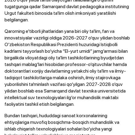
tugatgunga qadar Samarqand davlat pedagogika institutining
Urgut fakulteti binosida ta’lim olish imkoniyati yaratilishi
belgilangan.
Qarorning e’tiborli jihatlaridan yana biri oliy ta’lim, fan va
innovatsiyalar vazirligi oldiga 2026-2027 o‘quv yilidan boshlab
O‘zbekiston Respublikasi Prezidenti huzuridagi Istiqbolli
kadrlarni tayyorlash bo‘yicha “El-yurt umidi” jamg‘armasi bilan
birgalikda viloyatdagi oliy ta’lim tashkilotlarining byudjetdan
tashqari mablag‘lari hisobidan professor-o‘qituvchilar hamda
doktorantlari xorijiy davlatlarning yetakchi oliy ta’lim va ilmiy-
tadqiqot tashkilotlariga malaka oshirish, ilmiy stajirovkaga
yuborilishini ta’minlash vazifasi qo‘yilgan. 2027-2028 o‘quv
yilidan boshlab esa Samarqand davlat texnika universitetida
intellektual suv texnologiyalari ilg‘or muhandislik maktabi
faoliyatini tashkil etish belgilangan.
Bundan tashqari, hududdagi sanoat korxonalarining
ehtiyojlariga muvofiq bosqichma-bosqich muhandislik va
ishlab chiqarish texnologiyalari sohalari bo‘yicha yangi