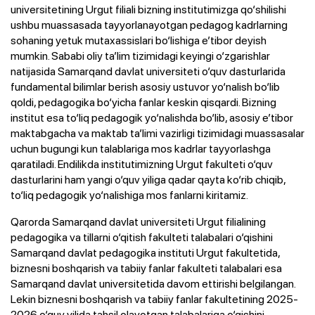
universitetining Urgut filiali bizning institutimizga qo‘shilishi
ushbu muassasada tayyorlanayotgan pedagog kadrlarning
sohaning yetuk mutaxassislari bo‘lishiga e’tibor deyish
mumkin. Sababi oliy ta’lim tizimidagi keyingi o‘zgarishlar
natijasida Samarqand davlat universiteti o‘quv dasturlarida
fundamental bilimlar berish asosiy ustuvor yo‘nalish bo‘lib
qoldi, pedagogika bo‘yicha fanlar keskin qisqardi. Bizning
institut esa to‘liq pedagogik yo‘nalishda bo‘lib, asosiy e’tibor
maktabgacha va maktab ta’limi vazirligi tizimidagi muassasalar
uchun bugungi kun talablariga mos kadrlar tayyorlashga
qaratiladi. Endilikda institutimizning Urgut fakulteti o‘quv
dasturlarini ham yangi o‘quv yiliga qadar qayta ko‘rib chiqib,
to‘liq pedagogik yo‘nalishiga mos fanlarni kiritamiz.
Qarorda Samarqand davlat universiteti Urgut filialining
pedagogika va tillarni o‘qitish fakulteti talabalari o‘qishini
Samarqand davlat pedagogika instituti Urgut fakultetida,
biznesni boshqarish va tabiiy fanlar fakulteti talabalari esa
Samarqand davlat universitetida davom ettirishi belgilangan.
Lekin biznesni boshqarish va tabiiy fanlar fakultetining 2025-
2026 o‘quv yilida tahsil olayotgan talabalariga o‘qishini