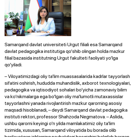
Samarqand davlat universiteti Urgut filiali esa Samarqand
davlat pedagogika institutiga qo‘shib olingan holda mazkur
filial bazasida institutning Urgut fakulteti faoliyati yo‘lga
qo‘yiladi.
– Viloyatimizdagi oliy ta’lim muassasalarida kadrlar tayyorlash
sifatini oshirish, hududda muhandislik, axborot texnologiyalari,
pedagogika va iqtisodiyot sohalari bo‘yicha zamonaviy bilim
va ko‘nikmalarga ega bo‘lgan oliy ma’lumotli mutaxassislar
tayyorlashni yanada rivojlantirish mazkur qarorning asosiy
maqsadi hisoblanadi, – deydi Samarqand davlat pedagogika
instituti rektori, professor Shahzoda Negmatova. – Aslida,
ushbu qarorni keyingi o‘n yilda mamlakatimiz oliy ta’lim
tizimida, xususan, Samarqand viloyatida bu borada olib
borilayotgan ishlarning navbatdagi bosqichini belgilab bergan