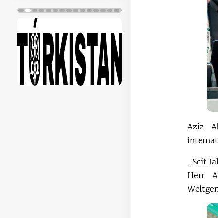
Aziz A
interna
„Seit J
Herr A
Weltgem