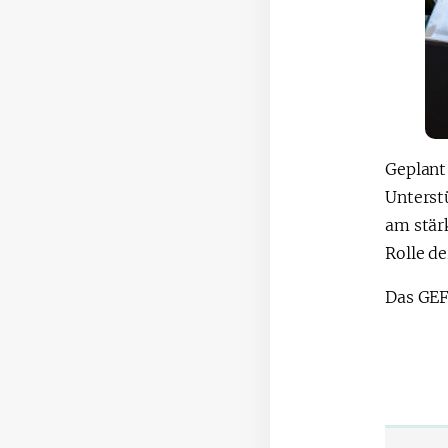
Geplan
Unterst
am stär
Rolle d
Das GEF