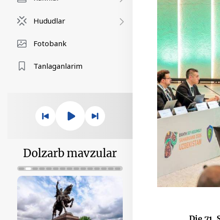
Hududlar
Fotobank
Tanlaganlarim
Dolzarb mavzular
Die 71.