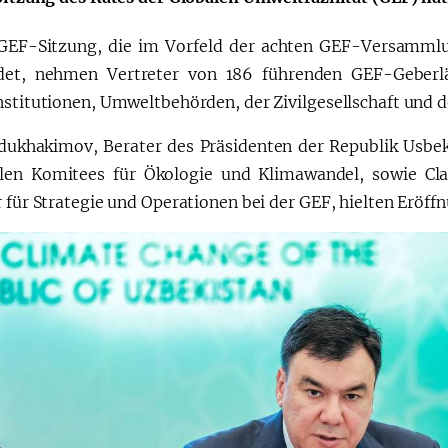
GEF-Sitzung, die im Vorfeld der achten GEF-Versammlu
Huquqiy targʻibot
O‘zbekiston va
ndet, nehmen Vertreter von 186 führenden GEF-Geberlä
i
Yaponiya hamkorl
stitutionen, Umweltbehörden, der Zivilgesellschaft und der
dukhakimov, Berater des Präsidenten der Republik Usbek
len Komitees für Ökologie und Klimawandel, sowie C
 für Strategie und Operationen bei der GEF, hielten Eröff