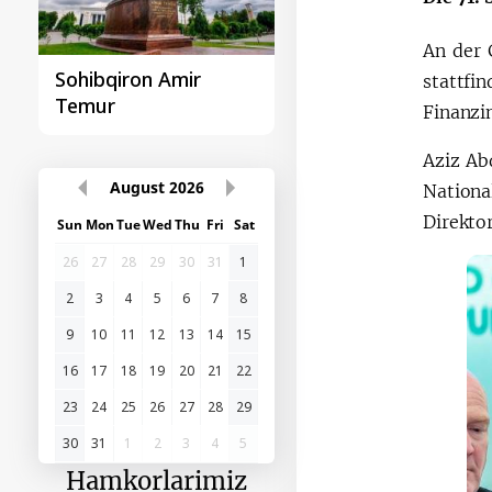
An der 
Sohibqiron Amir
O‘zbekiston va
stattfi
Temur
Paragvay hamkorlig
Finanzin
Aziz Ab
August
2026
Nationa
Direktor
Sun
Mon
Tue
Wed
Thu
Fri
Sat
26
27
28
29
30
31
1
2
3
4
5
6
7
8
9
10
11
12
13
14
15
16
17
18
19
20
21
22
23
24
25
26
27
28
29
30
31
1
2
3
4
5
Hamkorlarimiz