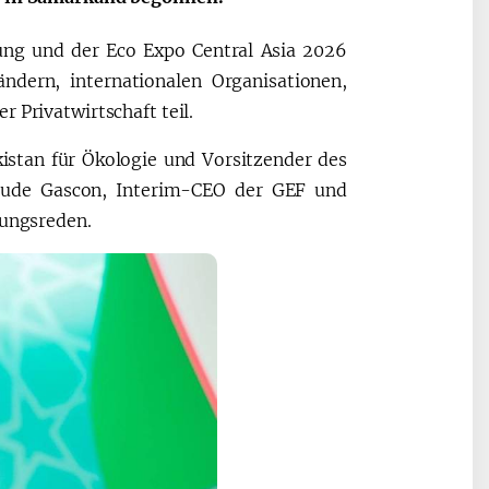
ng und der Eco Expo Central Asia 2026
Oʻzbekiston va
Maqolalar
ndern, internationalen Organisationen,
igi
Pokiston hamkorligi
 Privatwirtschaft teil.
istan für Ökologie und Vorsitzender des
laude Gascon, Interim-CEO der GEF und
nungsreden.