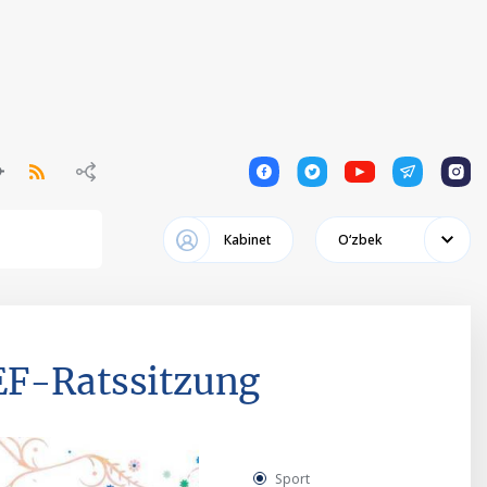
1
1
1
1
1
Кabinet
Oʻzbek
EF-Ratssitzung
Sport