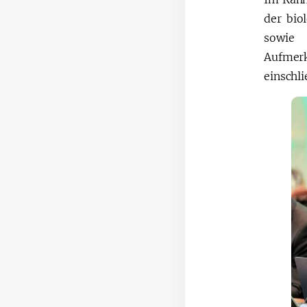
der bio
sowie 
Aufmerk
einschli