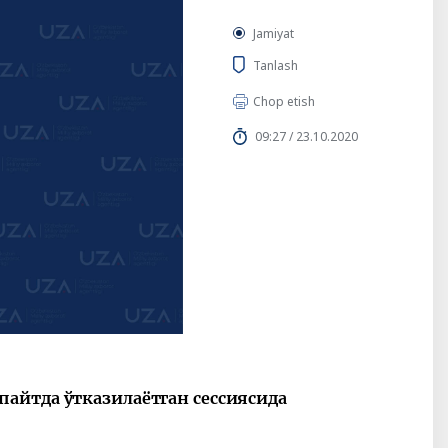
Jamiyat
Tanlash
Chop etish
09:27 / 23.10.2020
айтда ўтказилаётган сессиясида