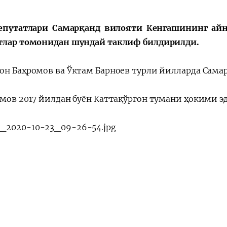
епутатлари Самарқанд вилояти Кенгашининг айни
Huquqiy targʻibot
O‘zbekiston va
тлар томонидан шундай таклиф билдирилди.
i
Yaponiya hamkorl
он Баҳромов ва Ўктам Барноев турли йилларда Самар
омов 2017 йилдан буён Каттақўрғон тумани ҳокими э