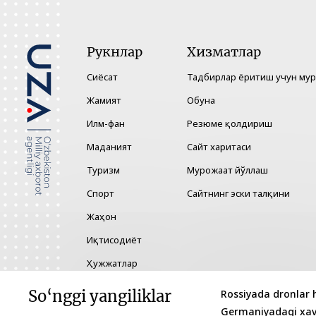
Рукнлар
Хизматлар
Сиёсат
Тадбирлар ёритиш учун му
Жамият
Обуна
Илм-фан
Резюме қолдириш
Маданият
Сайт харитаси
Туризм
Мурожаат йўллаш
Спорт
Сайтнинг эски талқини
Жаҳон
Иқтисодиёт
Ҳужжатлар
Технология
So‘nggi yangiliklar
Rossiyada dronlar 
Germaniyadagi xavfl