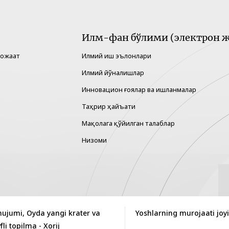
Илм-фан бўлими (электрон ж
рожаат
Илмий иш эълонлари
Илмий йўналишлар
Инновацион ғоялар ва ишланмалар
Таҳрир ҳайъати
Мақолага қўйилган талаблар
Низоми
hujumi, Oyda yangi krater va
Yoshlarning murojaati joy
i topilma - Xorij