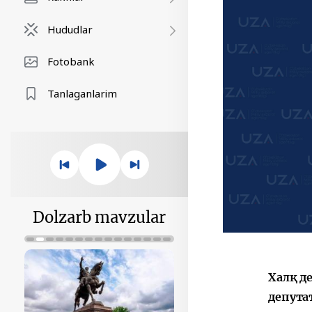
Hududlar
Fotobank
Tanlaganlarim
Dolzarb mavzular
Халқ д
депута