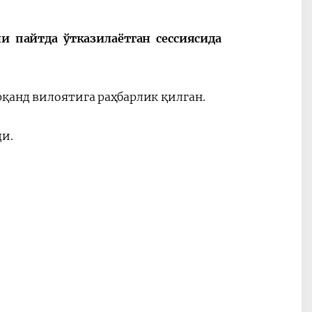
 пайтда ўтказилаётган сессиясида
Oʻzbekiston va
Maqolalar
igi
Pokiston hamkorligi
қанд вилоятига раҳбарлик қилган.
ди.