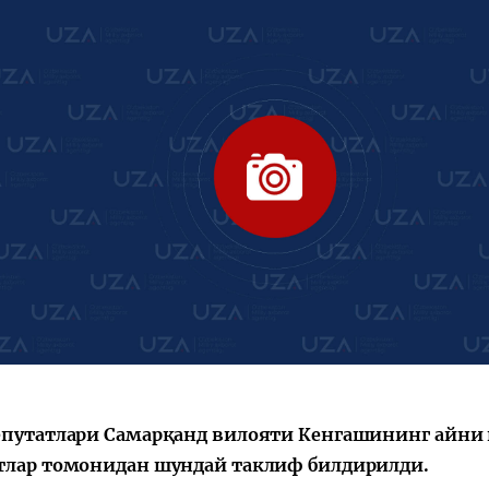
епутатлари Самарқанд вилояти Кенгашининг айни п
тлар томонидан шундай таклиф билдирилди.