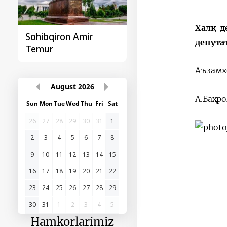
Халқ д
Sohibqiron Amir
O‘zbekiston va
депута
Temur
Paragvay hamkorlig
Аъзамх
August
2026
А.Баҳр
Sun
Mon
Tue
Wed
Thu
Fri
Sat
26
27
28
29
30
31
1
2
3
4
5
6
7
8
9
10
11
12
13
14
15
16
17
18
19
20
21
22
23
24
25
26
27
28
29
30
31
1
2
3
4
5
Hamkorlarimiz