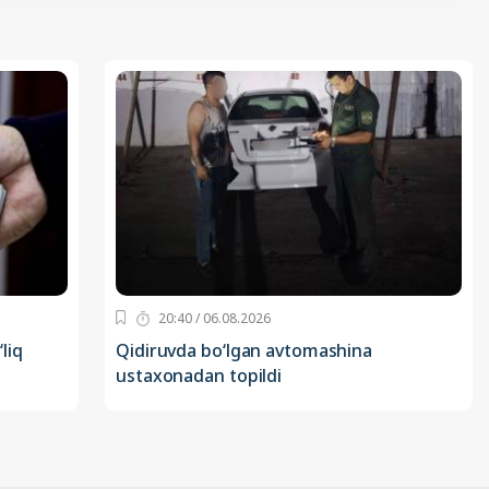
20:40 / 06.08.2026
liq
Qidiruvda bo‘lgan avtomashina
ustaxonadan topildi