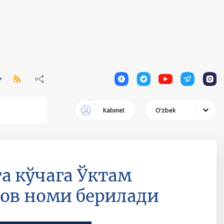
1
1
1
1
1
Кabinet
Oʻzbek
а кўчага Ўктам
мов номи берилади