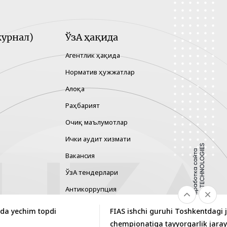
урнал)
ЎзА ҳақида
Агентлик ҳақида
Норматив ҳужжатлар
Алоқа
Раҳбарият
Очиқ маълумотлар
Ички аудит хизмати
Вакансия
ЎзА тендерлари
Антикоррупция
Гендер тенглик
ida yechim topdi
FIAS ishchi guruhi Toshkentdagi 
Хавфларни бошқариш
chempionatiga tayyorgarlik jaray