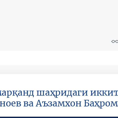
арқанд шаҳридаги иккит
ноев ва Аъзамхон Баҳро