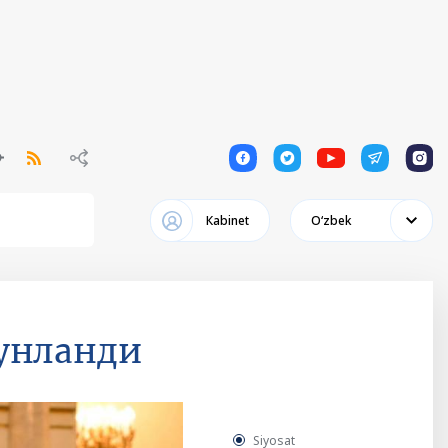
1
1
1
1
1
Кabinet
Oʻzbek
унланди
Siyosat