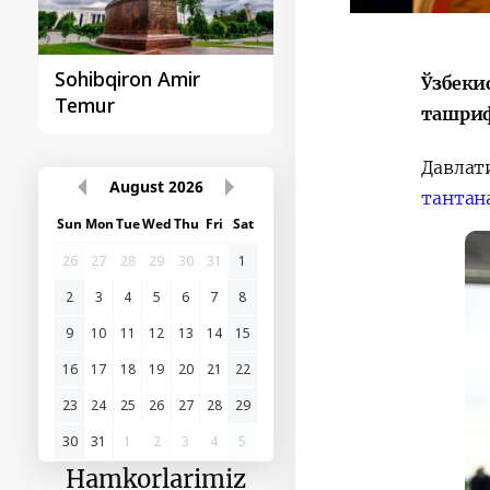
Sohibqiron Amir
O‘zbekiston va
Ўзбеки
Temur
Paragvay hamkorlig
ташриф
Давла
August
2026
тантан
Sun
Mon
Tue
Wed
Thu
Fri
Sat
26
27
28
29
30
31
1
2
3
4
5
6
7
8
9
10
11
12
13
14
15
16
17
18
19
20
21
22
23
24
25
26
27
28
29
30
31
1
2
3
4
5
Hamkorlarimiz