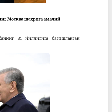
Oʻzbekiston va
Maqolalar
инг Москва шаҳрига амалий
igi
Pokiston hamkorligi
анинг 81 йиллигига бағишланган