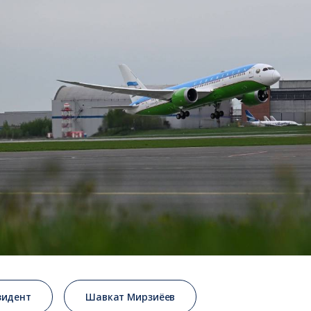
зидент
Шавкат Мирзиёев