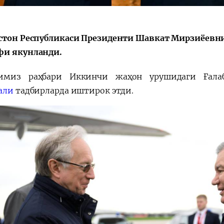
Huquqiy targʻibot
O‘zbekiston va
стон Республикаси Президенти Шавкат Мирзиёевн
i
Yaponiya hamkorl
и якунланди.
тимиз раҳбари Иккинчи жаҳон урушидаги Ғалаб
али
тадбирларда иштирок этди.