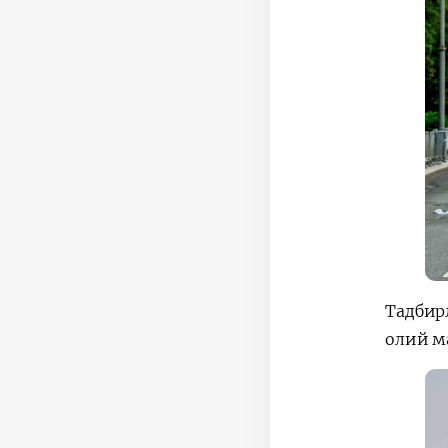
Тадбир
олий м