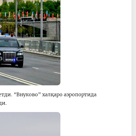
тди. “Внуково” халқаро аэропортида
ди.