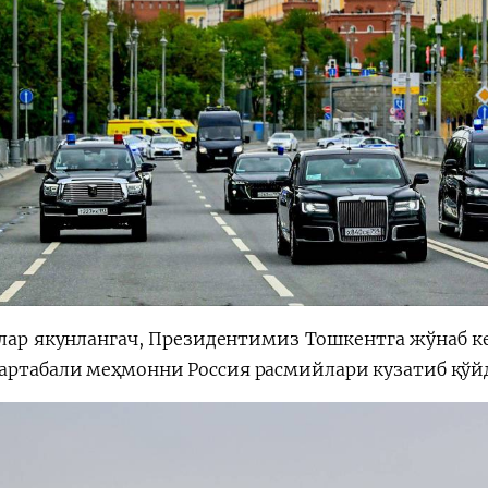
лар якунлангач, Президентимиз Тошкентга жўнаб ке
артабали меҳмонни Россия расмийлари кузатиб қўй