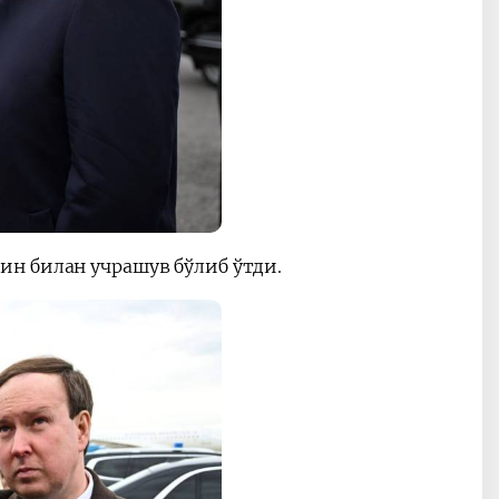
н билан учрашув бўлиб ўтди.