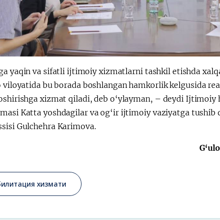
a yaqin va sifatli ijtimoiy xizmatlarni tashkil etishda xa
 viloyatida bu borada boshlangan hamkorlik kelgusida reab
shirishga xizmat qiladi, deb o‘ylayman, – deydi Ijtimoiy h
asi Katta yoshdagilar va og‘ir ijtimoiy vaziyatga tushib q
sisi Gulchehra Karimova.
G‘ul
билитация хизмати