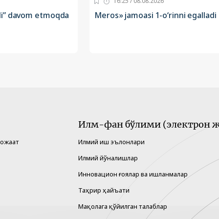
16:25 / 08.08.2026
li” davom etmoqda
Meros» jamoasi 1-o‘rinni egalladi
Илм-фан бўлими (электрон ж
рожаат
Илмий иш эълонлари
Илмий йўналишлар
Инновацион ғоялар ва ишланмалар
Таҳрир ҳайъати
Мақолага қўйилган талаблар