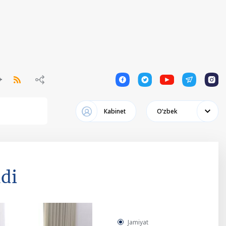
1
1
1
1
1
Кabinet
Oʻzbek
adi
Jamiyat