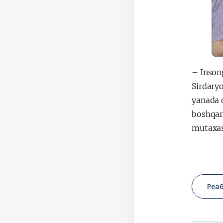
– Insong
Sirdaryo
yanada o
boshqarm
mutaxas
Реа