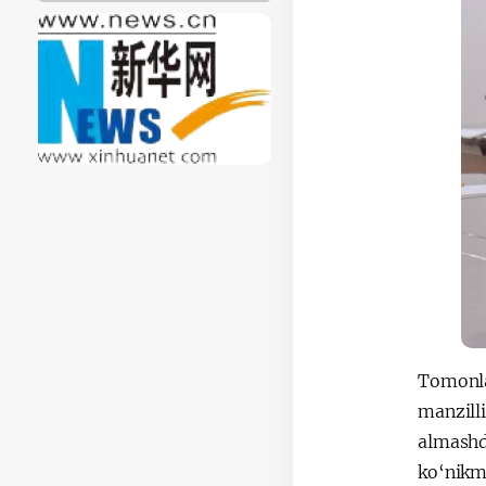
Tomonlar
manzilli
almashd
ko‘nikma