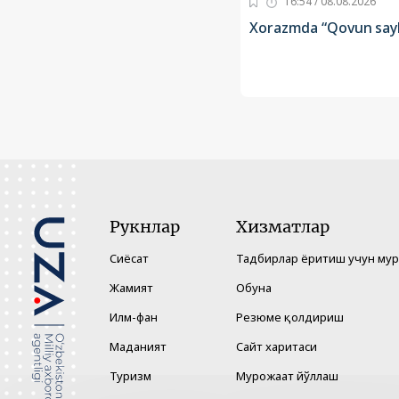
16:54 / 08.08.2026
Xorazmda “Qovun say
Рукнлар
Хизматлар
Сиёсат
Тадбирлар ёритиш учун му
Жамият
Обуна
Илм-фан
Резюме қолдириш
Маданият
Сайт харитаси
Туризм
Мурожаат йўллаш