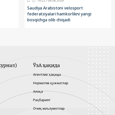
16:22 / 08.08.2026
Saudiya Arabistoni velosport
federatsiyalari hamkorlikni yangi
bosqichga olib chiqadi
урнал)
ЎзА ҳақида
Агентлик ҳақида
Норматив ҳужжатлар
Алоқа
Раҳбарият
Очиқ маълумотлар