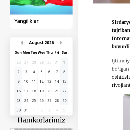
Sohibqiron Amir
O‘zbekiston va
Sirdary
Temur
Paragvay hamkorlig
tajriba
Interna
buyurdi
August
2026
Sun
Mon
Tue
Wed
Thu
Fri
Sat
Ijtimoiy
bo‘lgan 
26
27
28
29
30
31
1
oshirish
2
3
4
5
6
7
8
rivojlan
9
10
11
12
13
14
15
16
17
18
19
20
21
22
23
24
25
26
27
28
29
30
31
1
2
3
4
5
Hamkorlarimiz