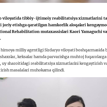
Huquqiy targʻibot
O‘zbekiston va
o viloyatida tibbiy-ijtimoiy reabilitatsiya xizmatlarini 
i
Yaponiya hamkorl
ni joriy etishga qaratilgan hamkorlik aloqalari kengaym
tional Rehabilitation mutaxassislari Kaori Yamaguchi v
.
 himoya milliy agentligi Sirdaryo viloyati boshqarmasida 
shaxslar, keksalar hamda parvarishga muhtoj fuqarolarga k
, uy sharoitidagi reabilitatsiya xizmatlarini kengaytirish 
tirish masalalari muhokama qilindi.