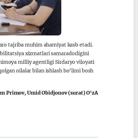
lqaro tajriba muhim ahamiyat kasb etadi.
ilitatsiya xizmatlari samaradorligini
imoya milliy agentligi Sirdaryo viloyati
olgan oilalar bilan ishlash bo‘limi bosh
om Primov, Umid Obidjonov (surat) O‘zA