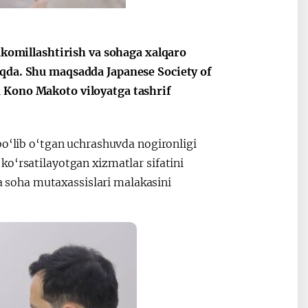
Oʻzbekiston va
Maqolalar
takomillashtirish va sohaga xalqaro
igi
Pokiston hamkorligi
oqda. Shu maqsadda Japanese Society of
a Kono Makoto viloyatga tashrif
bo‘lib o‘tgan uchrashuvda nogironligi
o‘rsatilayotgan xizmatlar sifatini
va soha mutaxassislari malakasini