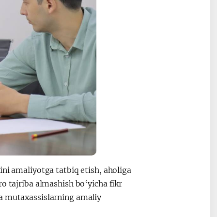
ni amaliyotga tatbiq etish, aholiga
o tajriba almashish bo‘yicha fikr
va mutaxassislarning amaliy