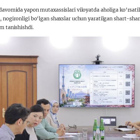
davomida yapon mutaxassislari viloyatda aholiga ko‘rsatil
 nogironligi bo‘lgan shaxslar uchun yaratilgan shart-sharo
m tanishishdi.