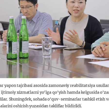
 yapon tajribasi asosida zamonaviy reabilitatsiya usullari
 ijtimoiy xizmatlarni yo‘lga qo‘yish hamda kelgusida o‘zar
ilar. Shuningdek, sohada o‘quv-seminarlar tashkil etish 
larini oshirish yuzasidan takliflar bildirildi.