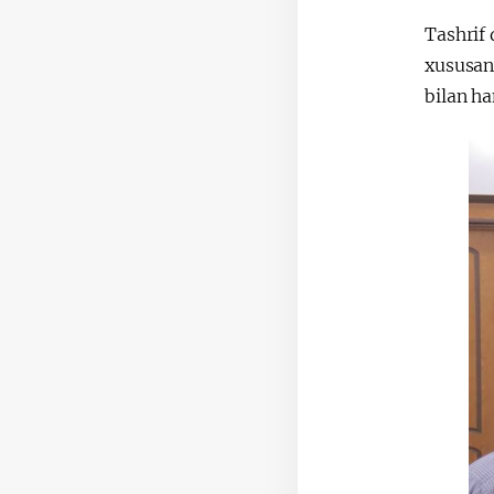
Tashrif 
xususan,
bilan ha