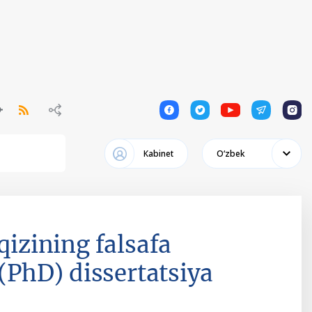
1
1
1
1
1
Кabinet
Oʻzbek
zining falsafa
 (PhD) dissertatsiya