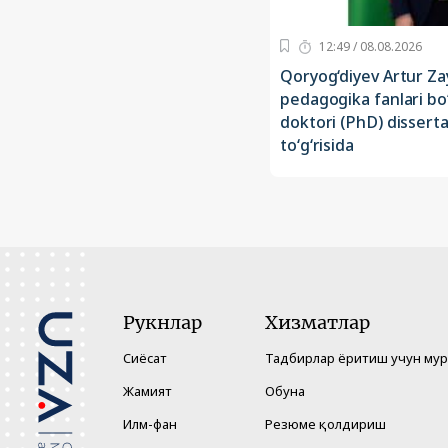
12:49 / 08.08.2026
Qoryog‘diyev Artur Za
pedagogika fanlari bo‘
doktori (PhD) disserta
to‘g‘risida
Рукнлар
Хизматлар
Сиёсат
Тадбирлар ёритиш учун му
Жамият
Обуна
Илм-фан
Резюме қолдириш