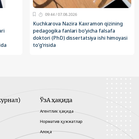
09:44 / 07.08.2026
Kuchkarova Nazira Kaxramon qizining
ri
pedagogika fanlari bo‘yicha falsafa
doktori (PhD) dissertatsiya ishi himoyasi
ida
to‘g‘risida
урнал)
ЎзА ҳақида
Агентлик ҳақида
Норматив ҳужжатлар
Алоқа