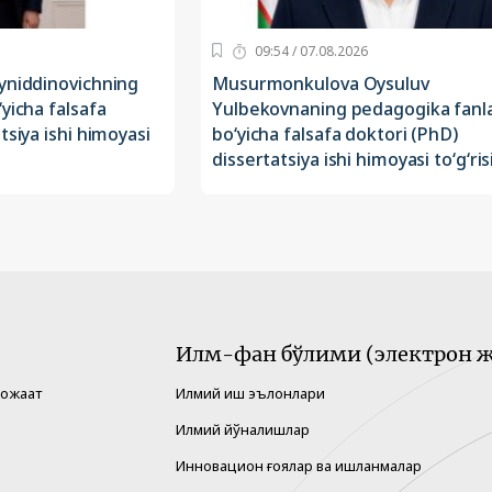
09:54 / 07.08.2026
yniddinovichning
Musurmonkulova Oysuluv
yicha falsafa
Yulbekovnaning pedagogika fanla
tsiya ishi himoyasi
bo‘yicha falsafa doktori (PhD)
dissertatsiya ishi himoyasi to‘g‘ris
Илм-фан бўлими (электрон ж
рожаат
Илмий иш эълонлари
Илмий йўналишлар
Инновацион ғоялар ва ишланмалар