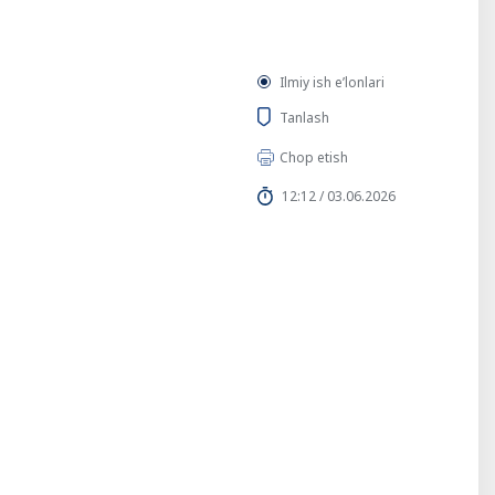
Ilmiy ish eʼlonlari
Tanlash
Chop etish
12:12 / 03.06.2026