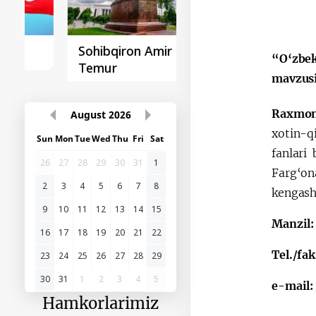
Sohibqiron Amir
O‘zbekiston va
“O‘zbek
Temur
Paragvay hamkorlig
mavzus
Raxmon
August
2026
xotin-qi
Sun
Mon
Tue
Wed
Thu
Fri
Sat
fanlari
26
27
28
29
30
31
1
Farg‘on
kengashi
2
3
4
5
6
7
8
9
10
11
12
13
14
15
Manzil:
16
17
18
19
20
21
22
Tel./fak
23
24
25
26
27
28
29
e-mail:
30
31
1
2
3
4
5
Hamkorlarimiz