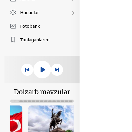
Hududlar
Fotobank
Tanlaganlarim
Dolzarb mavzular