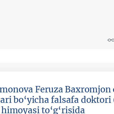
monova Feruza Baxromjon qi
ari bo‘yicha falsafa doktori
i himoyasi to‘g‘risida