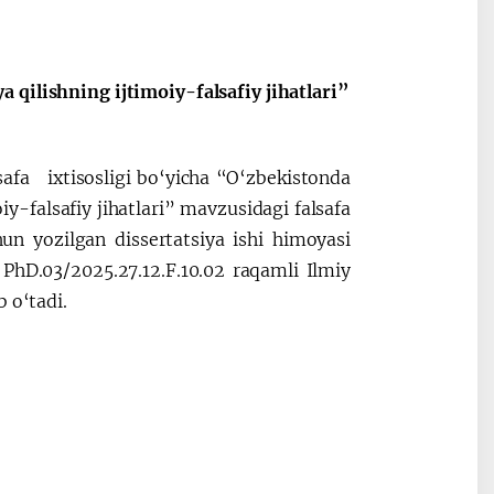
Oʻzbekiston va
Maqolalar
 qilishning ijtimoiy-falsafiy jihatlari”
igi
Pokiston hamkorligi
safa ixtisosligi bo‘yicha “O‘zbekistonda
iy-falsafiy jihatlari” mavzusidagi falsafa
hun yozilgan dissertatsiya ishi himoyasi
 PhD.03/2025.27.12.F.10.02 raqamli Ilmiy
 o‘tadi.