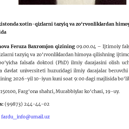
Huquqiy targʻibot
O‘zbekiston va
istonda xotin-qizlarni tazyiq va zo‘rvonliklardan himoya
i
Yaponiya hamkorl
ida
ova Feruza Baxromjon qizining
09.00.04 – Ijtimoiy fal
zlarni tazyiq va zo‘rvonliklardan himoya qilishning ijtimo
 bo‘yicha falsafa doktori (PhD) ilmiy darajasini olish uc
a davlat universiteti huzuridagi ilmiy darajalar beruvchi
ning 2026-yil 10-iyun kuni soat 9:00 dagi majlisida bo‘lib
150100, Farg‘ona shahri, Murabbiylar ko‘chasi, 19-uy.
s:
(99873) 244-44-02
fardu_info@umail.uz