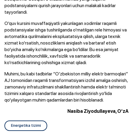
podstansiyalarni qurish jarayonlari uchun malakali kadrlar
tayyorlandi.
O‘quv kursini muvaffaqiyatli yakunlagan xodimlar raqamli
podstansiyalar ishga tushirilganda o‘rnatilgan rele himoyasi va
avtomatika qurilmalarini ekspluatatsiya qilish, ularga texnik
xizmat ko‘rsatish, nosozliklarni aniqlash va bartaraf etish
bo‘yicha amaliy ko‘nikmalarga ega bo‘ldilar. Bu esa jamiyat
faoliyatida ishonchlilik, xavfsizlik va samaradorlik
ko‘rsatkichlarining oshishiga xizmat qiladi.
Muhimi, bu kabi tadbirlar “O‘zbekiston milliy elektr barmoqlari”
AJ tomonidan raqamli transformatsiyani izchil amalga oshirish,
zamonaviy infratuzilmani shakllantirish hamda elektr ta’minoti
tizimini xalqaro standartlar asosida rivojlantirish yo‘lida
qo‘yilayotgan muhim qadamlardan biri hisoblanadi.
Nasiba Ziyodullayeva, O‘zA
Energetika tizimi