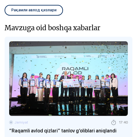
Рақамли авлод қизлари
Mavzuga oid boshqa xabarlar
Jamiyat
17:40
“Raqamli avlod qizlari” tanlov g‘oliblari aniqlandi