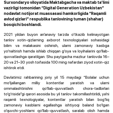
Surxondaryo viloyatida Maktabgacha va maktab ta’limi
vazirligi tomonidan “Digital Generation Uzbekistan”
nodavlat notijorat muassasasi hamkorligida “Raqamli
avlod qizlari” respublika tanlovining tuman (shahar)
bosqichi boshlandi.
2021 yildan buyon an’anaviy tarzda o‘tkazib kelinayotgan
tanlov xotin-qizlarning axborot texnologiyalari sohasidagi
bilim va malakasini oshirish, ularni zamonaviy kasbga
yo‘naltirish hamda ishlab chiqqan g‘oya va loyihalarini qo‘llab-
quvvatlashga qaratilgan. Shu paytgacha mazkur tanlovda 16–
20 va 21–30 yosh toifasida 100 ming nafardan ziyod xotin-qiz
ishtirok etdi.
Davlatimiz rahbarining joriy yil 15 maydagi “
Bolalar uchun
mo‘ljallangan milliy kontentlar yaratish va ularni
ommalashtirishni qo‘llab-quvvatlash chora-tadbirlari
to‘g‘risida
”gi qarori asosida bu yil tanlov takomillashtirildi, ya’ni
raqamli texnologiyalar, kontentlar yaratish bilan bog‘liq
zamonaviy kasblarni egallashga ishtiyoqi baland bo‘lgan
o‘quvchi-yoshlarni qo‘llab-quvvatlash, saralab olish hamda