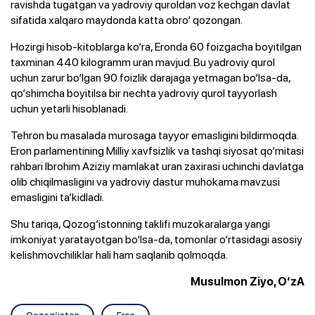
ravishda tugatgan va yadroviy quroldan voz kechgan davlat
sifatida xalqaro maydonda katta obro‘ qozongan.
Hozirgi hisob-kitoblarga ko‘ra, Eronda 60 foizgacha boyitilgan
taxminan 440 kilogramm uran mavjud. Bu yadroviy qurol
uchun zarur bo‘lgan 90 foizlik darajaga yetmagan bo‘lsa-da,
qo‘shimcha boyitilsa bir nechta yadroviy qurol tayyorlash
uchun yetarli hisoblanadi.
Tehron bu masalada murosaga tayyor emasligini bildirmoqda.
Eron parlamentining Milliy xavfsizlik va tashqi siyosat qo‘mitasi
rahbari Ibrohim Aziziy mamlakat uran zaxirasi uchinchi davlatga
olib chiqilmasligini va yadroviy dastur muhokama mavzusi
emasligini ta’kidladi.
Shu tariqa, Qozog‘istonning taklifi muzokaralarga yangi
imkoniyat yaratayotgan bo‘lsa-da, tomonlar o‘rtasidagi asosiy
kelishmovchiliklar hali ham saqlanib qolmoqda.
Musulmon Ziyo, O‘zA