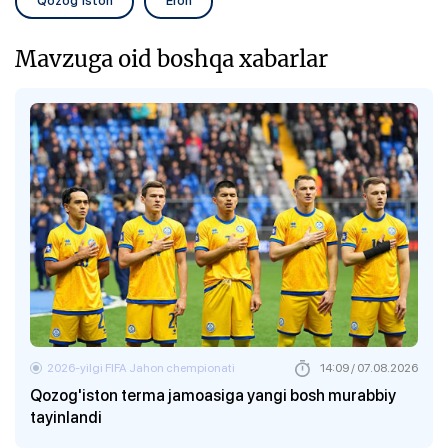
Qozog‘iston
Eron
Mavzuga oid boshqa xabarlar
2026-yilgi FIFA Jahon chempionati
14:09 / 07.08.2026
Qozog'iston terma jamoasiga yangi bosh murabbiy
tayinlandi