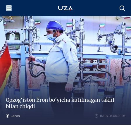
Qozog‘iston Eron bo‘yicha kutilmagan taklif
bilan chiqdi
Jahon
11:39 / 03.06.2026