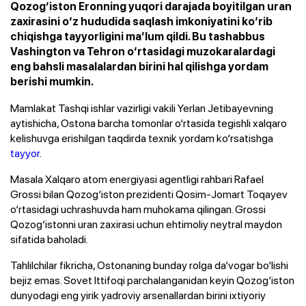
Qozog‘iston Eronning yuqori darajada boyitilgan uran
zaxirasini o‘z hududida saqlash imkoniyatini ko‘rib
chiqishga tayyorligini ma’lum qildi. Bu tashabbus
Vashington va Tehron o‘rtasidagi muzokaralardagi
eng bahsli masalalardan birini hal qilishga yordam
berishi mumkin.
Mamlakat Tashqi ishlar vazirligi vakili Yerlan Jetibayevning
aytishicha, Ostona barcha tomonlar o‘rtasida tegishli xalqaro
kelishuvga erishilgan taqdirda texnik yordam ko‘rsatishga
tayyor
.
Masala Xalqaro atom energiyasi agentligi rahbari Rafael
Grossi bilan Qozog‘iston prezidenti Qosim-Jomart Toqayev
o‘rtasidagi uchrashuvda ham muhokama qilingan. Grossi
Qozog‘istonni uran zaxirasi uchun ehtimoliy neytral maydon
sifatida baholadi.
Tahlilchilar fikricha, Ostonaning bunday rolga da’vogar bo‘lishi
bejiz emas. Sovet Ittifoqi parchalanganidan keyin Qozog‘iston
dunyodagi eng yirik yadroviy arsenallardan birini ixtiyoriy