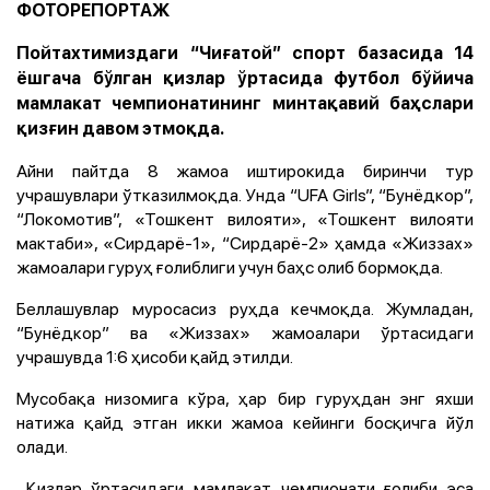
ФОТОРЕПОРТАЖ
Пойтахтимиздаги “Чиғатой” спорт базасида 14
ёшгача бўлган қизлар ўртасида футбол бўйича
мамлакат чемпионатининг минтақавий баҳслари
қизғин давом этмоқда.
Айни пайтда 8 жамоа иштирокида биринчи тур
учрашувлари ўтказилмоқда. Унда “UFA Girls”, “Бунёдкор”,
“Локомотив”, «Тошкент вилояти», «Тошкент вилояти
мактаби», «Сирдарё-1», “Сирдарё-2» ҳамда «Жиззах»
жамоалари гуруҳ ғолиблиги учун баҳс олиб бормоқда.
Беллашувлар муросасиз руҳда кечмоқда. Жумладан,
“Бунёдкор” ва «Жиззах» жамоалари ўртасидаги
учрашувда 1:6 ҳисоби қайд этилди.
Мусобақа низомига кўра, ҳар бир гуруҳдан энг яхши
натижа қайд этган икки жамоа кейинги босқичга йўл
олади.
Қизлар ўртасидаги мамлакат чемпионати ғолиби эса