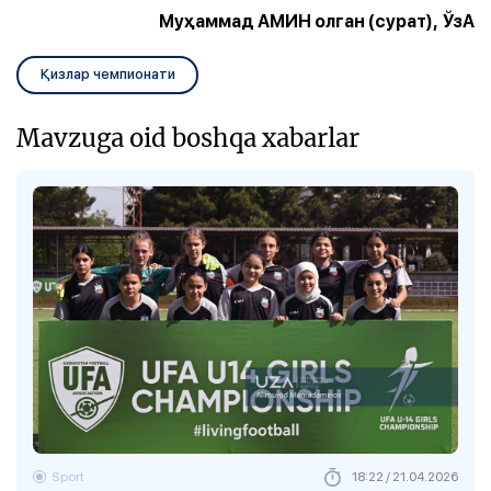
Foto
:
Alimurod Mamadaminov
1
/
16
Муҳаммад АМИН олган (сурат), ЎзА
Қизлар чемпионати
Mavzuga oid boshqa xabarlar
Sport
18:22 / 21.04.2026