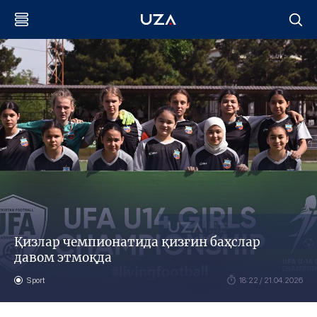
Қизлар чемпионатида қизғин баҳслар
давом этмоқда
Sport
18:22 / 21.04.2026