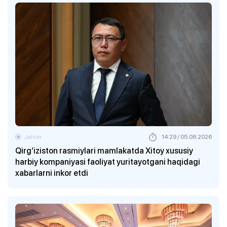
Jahon
14:29 / 05.08.2026
Qirg‘iziston rasmiylari mamlakatda Xitoy xususiy
harbiy kompaniyasi faoliyat yuritayotgani haqidagi
xabarlarni inkor etdi