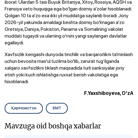
iborat. Ulardan 5 tasi Buyuk Britaniya, Xitoy, Rossiya, AQSH va
Fransiya veto huquqiga ega bo‘lgan doimiy a’zolar hisoblanadi.
Qolgan 10 ta a’zo esa ikki yil muddatga saylanib boradi. Joriy
2026-yil yakunida amaldagi beshta doimiy bo‘lmagan a’zo
Gretsiya, Daniya, Pokiston, Panama va Somalining vakolat
muddati tugaydi va ularning o‘rnini yangi saylangan davlatlar
egallaydi.
Xavfsizlik kengashi dunyoda tinchlik va barqarorlikni ta’minlash
uchun bevosita mas’ul tuzilma bo‘lib, zarurat tug‘ilganda
xalqaro xavfsizlikni tiklash maqsadida turli sanksiyalar joriy
etish yoki kuch ishlatishga ruxsat berish vakolatiga ega
hisoblanadi.
F.Yaxshiboyeva, O‘zA
Қирғизистон
БМТ
Mavzuga oid boshqa xabarlar