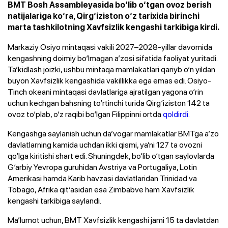
BMT Bosh Assambleyasida bo‘lib o‘tgan ovoz berish
natijalariga ko‘ra, Qirg‘iziston o‘z tarixida birinchi
marta tashkilotning Xavfsizlik kengashi tarkibiga kirdi.
Markaziy Osiyo mintaqasi vakili 2027–2028-yillar davomida
kengashning doimiy bo‘lmagan a’zosi sifatida faoliyat yuritadi.
Ta’kidlash joizki, ushbu mintaqa mamlakatlari qariyb o‘n yildan
buyon Xavfsizlik kengashida vakillikka ega emas edi. Osiyo-
Tinch okeani mintaqasi davlatlariga ajratilgan yagona o‘rin
uchun kechgan bahsning to‘rtinchi turida Qirg‘iziston 142 ta
ovoz to‘plab, o‘z raqibi bo‘lgan Filippinni ortda
qoldirdi
.
Kengashga saylanish uchun da’vogar mamlakatlar BMTga a’zo
davlatlarning kamida uchdan ikki qismi, ya’ni 127 ta ovozni
qo‘lga kiritishi shart edi. Shuningdek, bo‘lib o‘tgan saylovlarda
G‘arbiy Yevropa guruhidan Avstriya va Portugaliya, Lotin
Amerikasi hamda Karib havzasi davlatlaridan Trinidad va
Tobago, Afrika qit’asidan esa Zimbabve ham Xavfsizlik
kengashi tarkibiga saylandi.
Ma’lumot uchun, BMT Xavfsizlik kengashi jami 15 ta davlatdan