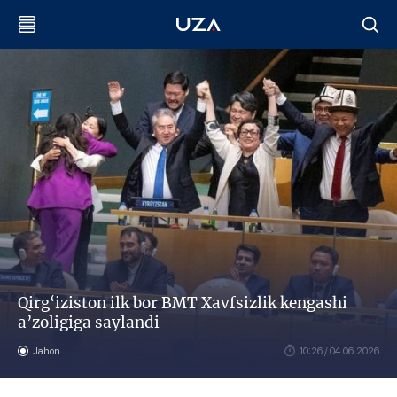
Qirg‘iziston ilk bor BMT Xavfsizlik kengashi
a’zoligiga saylandi
Jahon
10:26 / 04.06.2026