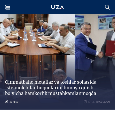
Qimmatbaho metallar va toshlar sohasida
iste’molchilar huquqlarini himoya qilish
bo‘yicha hamkorlik mustahkamlanmoqda
Jamiyat
17:13 / 16.06.2026