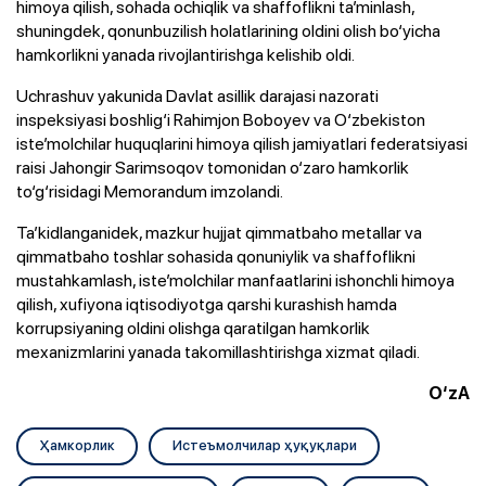
himoya qilish, sohada ochiqlik va shaffoflikni ta’minlash,
shuningdek, qonunbuzilish holatlarining oldini olish bo‘yicha
hamkorlikni yanada rivojlantirishga kelishib oldi.
Uchrashuv yakunida Davlat asillik darajasi nazorati
inspeksiyasi boshlig‘i Rahimjon Boboyev va O‘zbekiston
iste’molchilar huquqlarini himoya qilish jamiyatlari federatsiyasi
raisi Jahongir Sarimsoqov tomonidan o‘zaro hamkorlik
to‘g‘risidagi Memorandum imzolandi.
Ta’kidlanganidek, mazkur hujjat qimmatbaho metallar va
qimmatbaho toshlar sohasida qonuniylik va shaffoflikni
mustahkamlash, iste’molchilar manfaatlarini ishonchli himoya
qilish, xufiyona iqtisodiyotga qarshi kurashish hamda
korrupsiyaning oldini olishga qaratilgan hamkorlik
mexanizmlarini yanada takomillashtirishga xizmat qiladi.
O‘zA
Ҳамкорлик
Истеъмолчилар ҳуқуқлари