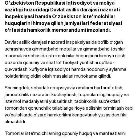
O‘zbekiston Respublikasi Iqtisodiyot va moliya
vazirligi huzuridagi Davlat asillik darajasi nazorati
inspeksiyasi hamda O‘zbekiston iste’molchilar
huquqlarini himoya qilish jamiyatlari federatsiyasi
o‘rtasida hamkorlik memorandumi imzolandi.
Davlat asillik darajasi nazorati inspeksiyasida bo‘lib o‘tgan
uchrashuvda qimmatbaho metallar va qimmatbaho toshlar
muomalasi sohasida iste’molchilar huquqlarini himoya qilish,
bozorda qonuniy va shaffof faoliyat yuritishni qo‘llab-
quvvatlash, xufiyona iqtisodiyot hamda noqonuniy aylanma
holatlarining oldini olish masalalari muhokama qilindi.
Shuningdek, sohada korrupsiyaviy omillarni bartaraf etish,
jamoatchilik nazoratini kuchaytirish, fuqarolarning huquqiy va
iste’mol madaniyatini yuksaltirish, tadbirkorlik sub’ektlari
tomonidan qonunchilik talablariga rioya etilishini ta’minlash kabi
yo‘nalishlarda o‘zaro hamkorlikni kengaytirish yuzasidan fikr
almashildi.
Tomonlar iste’molchilarning qonuniy huquq va manfaatlarini