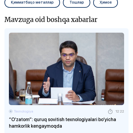
Қимматбаҳо металлар
Тошлар
Ҳимоя
Mavzuga oid boshqa xabarlar
Texnologiya
12:22
“O‘zatom”: quruq sovitish texnologiyalari bo‘yicha
hamkorlik kengaymoqda