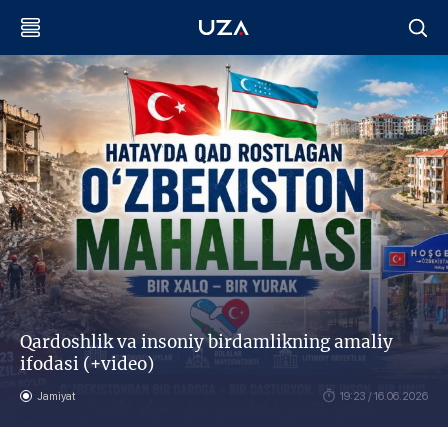
Qardoshlik va insoniy birdamlikning amaliy
ifodasi (+video)
Jamiyat
19:23 / 16.06.2026