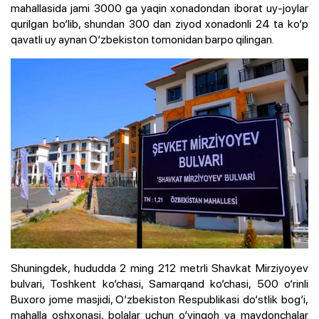
mahallasida jami 3000 ga yaqin xonadondan iborat uy-joylar
qurilgan bo‘lib, shundan 300 dan ziyod xonadonli 24 ta ko‘p
qavatli uy aynan O‘zbekiston tomonidan barpo qilingan.
Shuningdek, hududda 2 ming 212 metrli Shavkat Mirziyoyev
bulvari, Toshkent ko‘chasi, Samarqand ko‘chasi, 500 o‘rinli
Buxoro jome masjidi, O‘zbekiston Respublikasi do‘stlik bog‘i,
mahalla oshxonasi, bolalar uchun o‘yingoh va maydonchalar