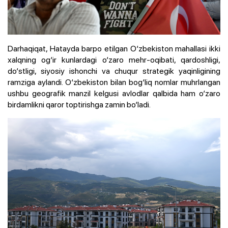
Darhaqiqat, Hatayda barpo etilgan O‘zbekiston mahallasi ikki
xalqning og‘ir kunlardagi o‘zaro mehr-oqibati, qardoshligi,
do‘stligi, siyosiy ishonchi va chuqur strategik yaqinligining
ramziga aylandi. O‘zbekiston bilan bog‘liq nomlar muhrlangan
ushbu geografik manzil kelgusi avlodlar qalbida ham o‘zaro
birdamlikni qaror toptirishga zamin bo‘ladi.