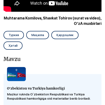
Muhtarama Komilova, Shavkat Tohirov (surat va video),
O‘zA muxbirlari
Туркия
Маҳалла
Қардошлик
Ҳатай
Mavzu
Oʻzbekiston va Turkiya hamkorligi
Mazkur ruknda Oʻzbekiston Respublikasi va Turkiya
Respublikasi hamkorligiga oid materiallar berib boriladi.