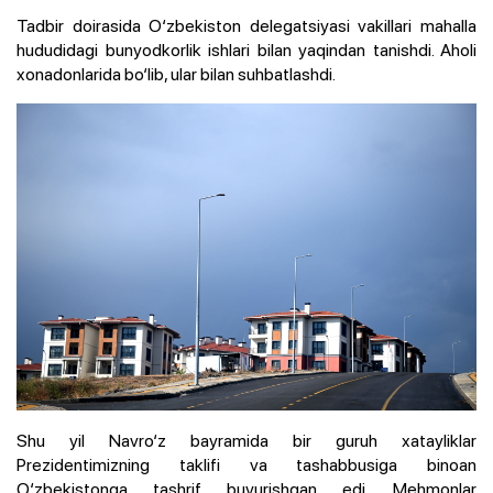
Tadbir doirasida O‘zbekiston delegatsiyasi vakillari mahalla
hududidagi bunyodkorlik ishlari bilan yaqindan tanishdi. Aholi
xonadonlarida bo‘lib, ular bilan suhbatlashdi.
Shu yil Navro‘z bayramida bir guruh xatayliklar
Prezidentimizning taklifi va tashabbusiga binoan
O‘zbekistonga tashrif buyurishgan edi. Mehmonlar