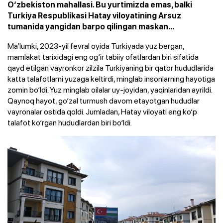
O‘zbekiston mahallasi. Bu yurtimizda emas, balki
Turkiya Respublikasi Hatay viloyatining Arsuz
tumanida yangidan barpo qilingan maskan...
Ma’lumki, 2023-yil fevral oyida Turkiyada yuz bergan,
mamlakat tarixidagi eng og‘ir tabiiy ofatlardan biri sifatida
qayd etilgan vayronkor zilzila Turkiyaning bir qator hududlarida
katta talafotlarni yuzaga keltirdi, minglab insonlarning hayotiga
zomin bo‘ldi. Yuz minglab oilalar uy-joyidan, yaqinlaridan ayrildi.
Qaynoq hayot, go‘zal turmush davom etayotgan hududlar
vayronalar ostida qoldi. Jumladan, Hatay viloyati eng ko‘p
talafot ko‘rgan hududlardan biri bo‘ldi.