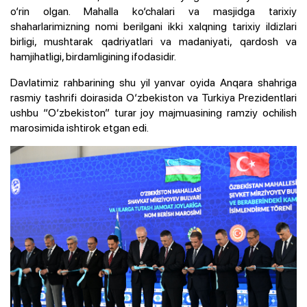
o‘rin olgan. Mahalla ko‘chalari va masjidga tarixiy
shaharlarimizning nomi berilgani ikki xalqning tarixiy ildizlari
birligi, mushtarak qadriyatlari va madaniyati, qardosh va
hamjihatligi, birdamligining ifodasidir.
Davlatimiz rahbarining shu yil yanvar oyida Anqara shahriga
rasmiy tashrifi doirasida O‘zbekiston va Turkiya Prezidentlari
ushbu “O‘zbekiston” turar joy majmuasining ramziy ochilish
marosimida ishtirok etgan edi.