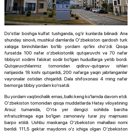
Do‘stlar boshga kulfat tushganda, og‘ir kunlarda bilinadi. Ana
shunday sinovli, mushkul damlarda O‘zbekiston qardosh turk
xalqiga birinchilardan bo‘lib yordam qo‘lini cho‘zdi. Qisqa
fursatda 100 nafar o‘zbekistonlik qutqaruvchi va 70 nafar
tibbiyot xodimi falokat sodir bo‘lgan hududlarga yetib bordi.
Qutqaruvchilarimiz tomonidan qidiruv-qutqaruv ishlari
natijasida 18 kishi qutqarildi, 200 nafarga yaqin jabrlanganlar
vayronalar ostidan chiqarildi. Dala shifoxonasi 4 ming nafar
bemorga tibbiy yordam ko‘rsatdi.
Bu yordam vaqtinchalik emas, balki keng ko‘lamda davom etdi.
O‘zbekiston tomonidan qisqa muddatlarda Hatay viloyatining
Arsuz tumanida, O‘rta yer dengizi sohilida barcha
infratuzilmaga ega bo‘lgan zamonaviy turar joy majmuasi
barpo etildi. Ushbu maskanga O‘zbekiston mahallasi nomi
berildi. 111,5 gektar maydonni o‘z ichiga olgan O‘zbekiston