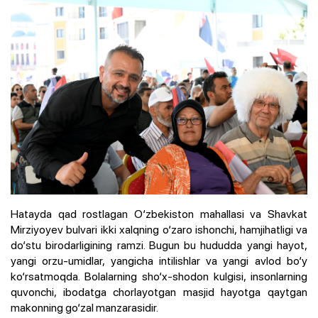
Hatayda qad rostlagan O‘zbekiston mahallasi va Shavkat
Mirziyoyev bulvari ikki xalqning o‘zaro ishonchi, hamjihatligi va
do‘stu birodarligining ramzi. Bugun bu hududda yangi hayot,
yangi orzu-umidlar, yangicha intilishlar va yangi avlod bo‘y
ko‘rsatmoqda. Bolalarning sho‘x-shodon kulgisi, insonlarning
quvonchi, ibodatga chorlayotgan masjid hayotga qaytgan
makonning go‘zal manzarasidir.