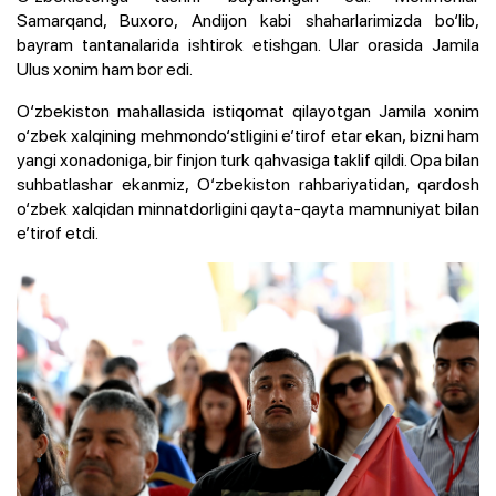
Samarqand, Buxoro, Andijon kabi shaharlarimizda bo‘lib,
bayram tantanalarida ishtirok etishgan. Ular orasida Jamila
Ulus xonim ham bor edi.
O‘zbekiston mahallasida istiqomat qilayotgan Jamila xonim
o‘zbek xalqining mehmondo‘stligini e’tirof etar ekan, bizni ham
yangi xonadoniga, bir finjon turk qahvasiga taklif qildi. Opa bilan
suhbatlashar ekanmiz, O‘zbekiston rahbariyatidan, qardosh
o‘zbek xalqidan minnatdorligini qayta-qayta mamnuniyat bilan
e’tirof etdi.