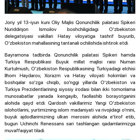
Joriy yil 13-iyun kuni Oliy Majlis Qonunchilik palatasi Spikeri
Nuriddinjon Ismoilov boshchiligidagi O‘zbekiston
delegatsiyasi vakillari Hatay viloyatiga tashrif buyurib,
O‘zbekiston mahallasining tantanali ochilishida ishtirok etdi.
Bayramona tadbirda Qonunchilik palatasi Spikeri hamda
Turkiya Respublikasi Buyuk millat majlisi raisi Numan
Kurtulmush, O‘zbekiston Respublikasining Turkiyadagi elchisi
Ilhom Haydarov, Xorazm va Hatay viloyati hokimlari va
boshqalar so‘zga chiqib, so‘nggi yillarda O‘zbekiston va
Turkiya Prezidentlarining siyosiy irodasi bilan ikki tomonlama
munosabatlar yanada kengayib, faollashib borayotganini
alohida qayd etdi. Qardosh vakillarimiz Yangi O‘zbekiston
islohotlarini, yurtimizning islom madaniyati va rivojidagi o‘rnini,
buyuk ajdodlarimizning ulkan merosini alohida e’tirof etib,
bugun Uchinchi Renessans sari tashlangan qadamlarimizga
muvaffaqiyat tiladi.