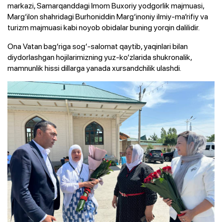
markazi, Samarqanddagi Imom Buxoriy yodgorlik majmuasi,
Marg‘ilon shahridagi Burhoniddin Marg‘inoniy ilmiy-ma’rifiy va
turizm majmuasi kabi noyob obidalar buning yorqin dalilidir.
Ona Vatan bag‘riga sog‘-salomat qaytib, yaqinlari bilan
diydorlashgan hojilarimizning yuz-ko‘zlarida shukronalik,
mamnunlik hissi dillarga yanada xursandchilik ulashdi.