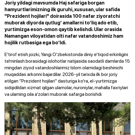
Joriy yildagi mavsumda Haj safariga borgan
hamyurtlarimizning ilk guruhi, xususan, ular safida
"Prezident hojilari" doirasida 100 nafar ziyoratchi
muborak diyorda qutlug‘ amallarni to‘liq ado etib,
yurtimizga eson-omon qaytib kelishdi. Ular orasida
Namangan viloyatidan olti nafar vatandoshimiz ham
hojilik rutbasiga ega bo‘ldi.
E’tirof etish joizki, Yangi O‘zbekistonda diniy e’tiqod erkinligini
ta’minlash borasidagi islohotlar natijasida saodatli damlarda 15
mingdan ziyod vatandoshlarimiz Islom olamidagi beshinichi
muqaddas arkonni bajardilar. 2026-yil tarixda ilk bor joriy
etilgan “Prezident hojilari” dasturiga ko‘ra, el-yurtimizga
sidqidildan xizmat qilgan ulamolar, nuroniylar, mahalla faxriylari
va ularning oila a’zolari muborak safarga borishdi.