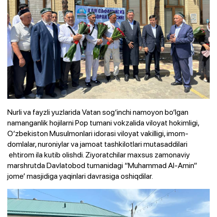
Nurli va fayzli yuzlarida Vatan sog‘inchi namoyon bo‘lgan
namanganlik hojilarni Pop tumani vokzalida viloyat hokimligi,
O‘zbekiston Musulmonlari idorasi viloyat vakilligi, imom-
domlalar, nuroniylar va jamoat tashkilotlari mutasaddilari
ehtirom ila kutib olishdi. Ziyoratchilar maxsus zamonaviy
marshrutda Davlatobod tumanidagi “Muhammad Al-Amin”
jome’ masjidiga yaqinlari davrasiga oshiqdilar.