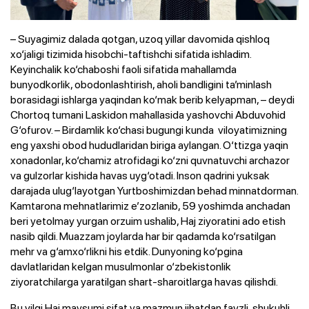
– Suyagimiz dalada qotgan, uzoq yillar davomida qishloq
xo‘jaligi tizimida hisobchi-taftishchi sifatida ishladim.
Keyinchalik ko‘chaboshi faoli sifatida mahallamda
bunyodkorlik, obodonlashtirish, aholi bandligini ta’minlash
borasidagi ishlarga yaqindan ko‘mak berib kelyapman, – deydi
Chortoq tumani Laskidon mahallasida yashovchi Abduvohid
G‘ofurov. – Birdamlik ko‘chasi bugungi kunda viloyatimizning
eng yaxshi obod hududlaridan biriga aylangan. O‘ttizga yaqin
xonadonlar, ko‘chamiz atrofidagi ko‘zni quvnatuvchi archazor
va gulzorlar kishida havas uyg‘otadi. Inson qadrini yuksak
darajada ulug‘layotgan Yurtboshimizdan behad minnatdorman.
Kamtarona mehnatlarimiz e’zozlanib, 59 yoshimda anchadan
beri yetolmay yurgan orzuim ushalib, Haj ziyoratini ado etish
nasib qildi. Muazzam joylarda har bir qadamda ko‘rsatilgan
mehr va g‘amxo‘rlikni his etdik. Dunyoning ko‘pgina
davlatlaridan kelgan musulmonlar o‘zbekistonlik
ziyoratchilarga yaratilgan shart-sharoitlarga havas qilishdi.
Bu yilgi Haj mavsumi sifat va mazmun jihatdan fayzli, shukuhli