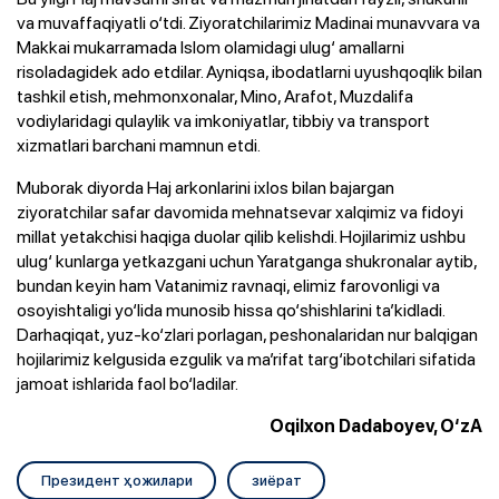
va muvaffaqiyatli o‘tdi. Ziyoratchilarimiz Madinai munavvara va
Makkai mukarramada Islom olamidagi ulug‘ amallarni
risoladagidek ado etdilar. Ayniqsa, ibodatlarni uyushqoqlik bilan
tashkil etish, mehmonxonalar, Mino, Arafot, Muzdalifa
vodiylaridagi qulaylik va imkoniyatlar, tibbiy va transport
xizmatlari barchani mamnun etdi.
Muborak diyorda Haj arkonlarini ixlos bilan bajargan
ziyoratchilar safar davomida mehnatsevar xalqimiz va fidoyi
millat yetakchisi haqiga duolar qilib kelishdi. Hojilarimiz ushbu
ulug‘ kunlarga yetkazgani uchun Yaratganga shukronalar aytib,
bundan keyin ham Vatanimiz ravnaqi, elimiz farovonligi va
osoyishtaligi yo‘lida munosib hissa qo‘shishlarini ta’kidladi.
Darhaqiqat, yuz-ko‘zlari porlagan, peshonalaridan nur balqigan
hojilarimiz kelgusida ezgulik va ma’rifat targ‘ibotchilari sifatida
jamoat ishlarida faol bo‘ladilar.
Oqilxon Dadaboyev, O‘zA
Президент ҳожилари
зиёрат