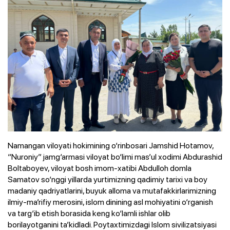
Namangan viloyati hokimining o‘rinbosari Jamshid Hotamov,
“Nuroniy” jamg‘armasi viloyat bo‘limi mas’ul xodimi Abdurashid
Boltaboyev, viloyat bosh imom-xatibi Abdulloh domla
Samatov so‘nggi yillarda yurtimizning qadimiy tarixi va boy
madaniy qadriyatlarini, buyuk alloma va mutafakkirlarimizning
ilmiy-ma’rifiy merosini, islom dinining asl mohiyatini o‘rganish
va targ‘ib etish borasida keng ko‘lamli ishlar olib
borilayotganini ta’kidladi. Poytaxtimizdagi Islom sivilizatsiyasi