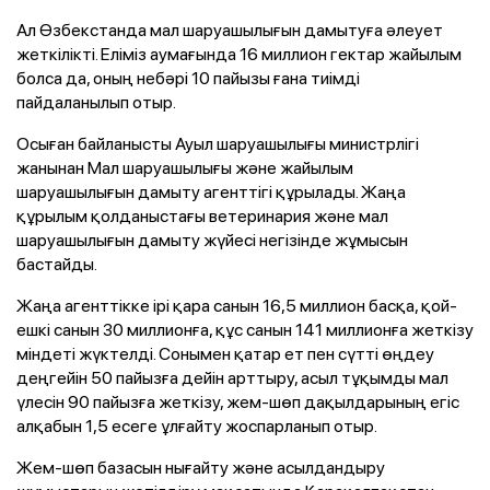
Ал Өзбекстанда мал шаруашылығын дамытуға әлеует
жеткілікті. Еліміз аумағында 16 миллион гектар жайылым
болса да, оның небәрі 10 пайызы ғана тиімді
пайдаланылып отыр.
Осыған байланысты Ауыл шаруашылығы министрлігі
жанынан Мал шаруашылығы және жайылым
шаруашылығын дамыту агенттігі құрылады. Жаңа
құрылым қолданыстағы ветеринария және мал
шаруашылығын дамыту жүйесі негізінде жұмысын
бастайды.
Жаңа агенттікке ірі қара санын 16,5 миллион басқа, қой-
ешкі санын 30 миллионға, құс санын 141 миллионға жеткізу
міндеті жүктелді. Сонымен қатар ет пен сүтті өңдеу
деңгейін 50 пайызға дейін арттыру, асыл тұқымды мал
үлесін 90 пайызға жеткізу, жем-шөп дақылдарының егіс
алқабын 1,5 есеге ұлғайту жоспарланып отыр.
Жем-шөп базасын нығайту және асылдандыру