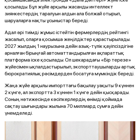
қосылады. Бұл жүйе арқылы жасанды интеллект
зиянкестердің таралуын алдын ала болжай отырып,
шаруаларға нақты ұсыныстар береді.
Адал әрі тиімді жұмыс істейтін фермерлердің рейтингі
жасалып, оларға қосымша жеңілдіктер қарастырылады.
2027 жылдың 1 наурызына дейін азық-түлік қауіпсіздігіне
арналған бірыңғай автоматтандырылған ақпараттық
платформа іске қосылады. Ол шекарадағы «Бір терезе»
жүйесімен ықпалдастырылып, экспорттаушыларды артық
бюрократиялық рәсімдерден босатуға мүмкіндік береді.
Жаңа жүйе арқылы импорттағы бақылау уақыты 9 күннен
2 күнге, ал экспортта 3 күннен 1 күнге дейін қысқарады.
Соның нәтижесінде кәсіпкерлердің өнімді қоймада
сақтау шығындары жылына 70 миллиард сумға дейін
үнемделеді.