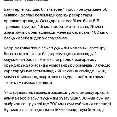
Банктерге жылдық 6 пайызбен 1 триллион сум және 50
миллион доллар көлемінде қаржы ресурстары
орналастырылады. Осы қаражат есебінен биыл 5,5
триллион сумдық 1,5 мың жоба іске қосылып, 25 мың
жаңа жұмыс орны ашылады және ірі қара саны 400 мың
басқа көбейеді деп жоспарланған.
Кадр даярлау және асыл тұқымды мал санын арттыру
бағытында да жаңа бағдарлама қолға алынады. 1
маусымнан бастап жетекші аграрлық жоғары оқу
орындарында жасанды ұрықтандыру бойынша 10 күндік
курстар ұйымдастырылады. Жыл сайын кемінде 1 мың
маман даярланып, олар қажетті құрал-жабдықтармен
тегін қамтамасыз етіледі.
Үй шаруашылықтарында жасанды ұрықтандыру арқылы
алынған әрбір асыл тұқымды бұзау үшін 500 мың сум, ал
эмбрион көшіру кезінде 700 мың сум субсидия төленеді.
Бұл мақсаттарға қосымша 50 миллиард сум бөлінеді.