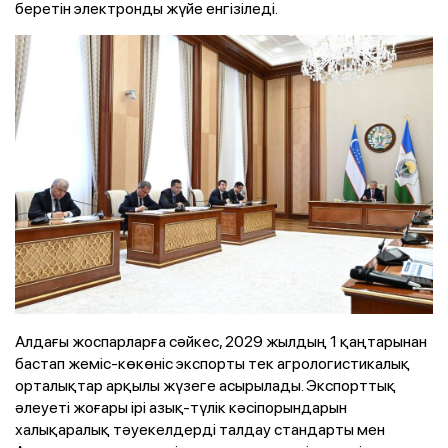
беретін электронды жүйе енгізіледі.
Алдағы жоспарларға сәйкес, 2029 жылдың 1 қаңтарынан
бастап жеміс-көкөніс экспорты тек агрологистикалық
орталықтар арқылы жүзеге асырылады. Экспорттық
әлеуеті жоғары ірі азық-түлік кәсіпорындарын
халықаралық тәуекелдерді талдау стандарты мен