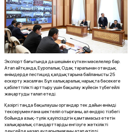
Экспорт бағытында да шешімін күткен мәселелер бар.
Атап айтқанда, Еуропалық Одақ тарапынан отандық
өнімдерде пестицид қалдықтарына байланысты 25
ескерту жасалған. Бұл халықаралық нарықта бәсекеге
қабілеттілікті арттыру үшін бақылау жүйесін түбегейлі
жаңартуды талап етеді.
Қазіргі таңда бақылаушы органдар тек дайын өнімді
тексерумен ғана шектеліп отырғаны, ал өндіріс тізбегі
бойында азық-түлік қауіпсіздігін қамтамасыз ететін
халықаралық стандарттарды енгізуге жеткілікті
деңгейде назар аударылмағаны атап өтілді.