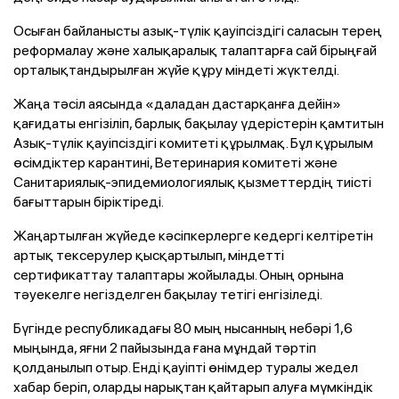
Осыған байланысты азық-түлік қауіпсіздігі саласын терең
реформалау және халықаралық талаптарға сай бірыңғай
орталықтандырылған жүйе құру міндеті жүктелді.
Жаңа тәсіл аясында «даладан дастарқанға дейін»
қағидаты енгізіліп, барлық бақылау үдерістерін қамтитын
Азық-түлік қауіпсіздігі комитеті құрылмақ. Бұл құрылым
өсімдіктер карантині, Ветеринария комитеті және
Санитариялық-эпидемиологиялық қызметтердің тиісті
бағыттарын біріктіреді.
Жаңартылған жүйеде кәсіпкерлерге кедергі келтіретін
артық тексерулер қысқартылып, міндетті
сертификаттау талаптары жойылады. Оның орнына
тәуекелге негізделген бақылау тетігі енгізіледі.
Бүгінде республикадағы 80 мың нысанның небәрі 1,6
мыңында, яғни 2 пайызында ғана мұндай тәртіп
қолданылып отыр. Енді қауіпті өнімдер туралы жедел
хабар беріп, оларды нарықтан қайтарып алуға мүмкіндік