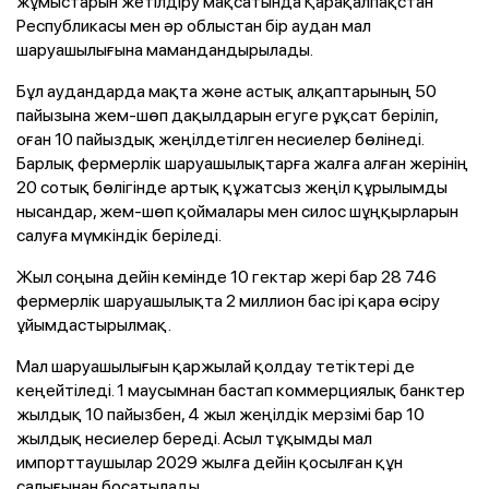
жұмыстарын жетілдіру мақсатында Қарақалпақстан
Республикасы мен әр облыстан бір аудан мал
шаруашылығына мамандандырылады.
Бұл аудандарда мақта және астық алқаптарының 50
пайызына жем-шөп дақылдарын егуге рұқсат беріліп,
оған 10 пайыздық жеңілдетілген несиелер бөлінеді.
Барлық фермерлік шаруашылықтарға жалға алған жерінің
20 сотық бөлігінде артық құжатсыз жеңіл құрылымды
нысандар, жем-шөп қоймалары мен силос шұңқырларын
салуға мүмкіндік беріледі.
Жыл соңына дейін кемінде 10 гектар жері бар 28 746
фермерлік шаруашылықта 2 миллион бас ірі қара өсіру
ұйымдастырылмақ.
Мал шаруашылығын қаржылай қолдау тетіктері де
кеңейтіледі. 1 маусымнан бастап коммерциялық банктер
жылдық 10 пайызбен, 4 жыл жеңілдік мерзімі бар 10
жылдық несиелер береді. Асыл тұқымды мал
импорттаушылар 2029 жылға дейін қосылған құн
салығынан босатылады.