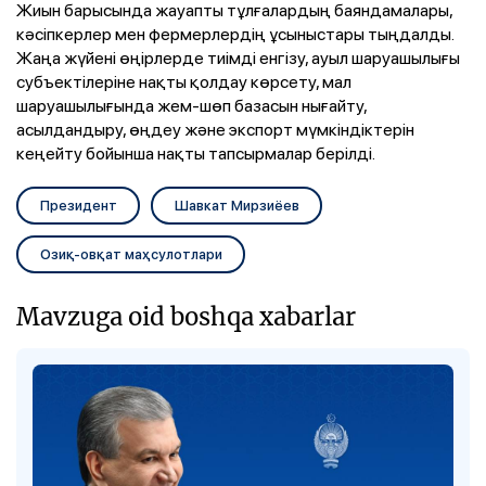
Жиын барысында жауапты тұлғалардың баяндамалары,
кәсіпкерлер мен фермерлердің ұсыныстары тыңдалды.
Жаңа жүйені өңірлерде тиімді енгізу, ауыл шаруашылығы
субъектілеріне нақты қолдау көрсету, мал
шаруашылығында жем-шөп базасын нығайту,
асылдандыру, өңдеу және экспорт мүмкіндіктерін
кеңейту бойынша нақты тапсырмалар берілді.
Президент
Шавкат Мирзиёев
Озиқ-овқат маҳсулотлари
Mavzuga oid boshqa xabarlar