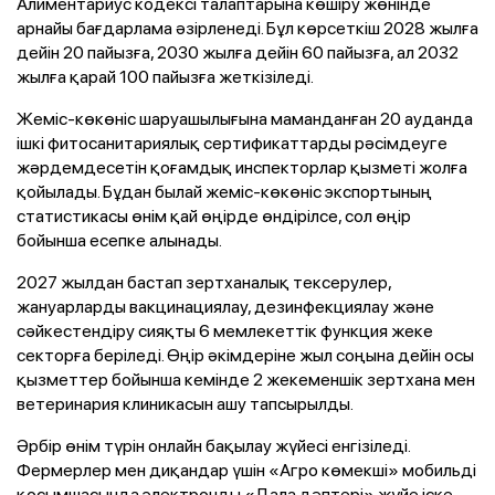
Алиментариус кодексі талаптарына көшіру жөнінде
арнайы бағдарлама әзірленеді. Бұл көрсеткіш 2028 жылға
дейін 20 пайызға, 2030 жылға дейін 60 пайызға, ал 2032
жылға қарай 100 пайызға жеткізіледі.
Жеміс-көкөніс шаруашылығына маманданған 20 ауданда
ішкі фитосанитариялық сертификаттарды рәсімдеуге
жәрдемдесетін қоғамдық инспекторлар қызметі жолға
қойылады. Бұдан былай жеміс-көкөніс экспортының
статистикасы өнім қай өңірде өндірілсе, сол өңір
бойынша есепке алынады.
2027 жылдан бастап зертханалық тексерулер,
жануарларды вакцинациялау, дезинфекциялау және
сәйкестендіру сияқты 6 мемлекеттік функция жеке
секторға беріледі. Өңір әкімдеріне жыл соңына дейін осы
қызметтер бойынша кемінде 2 жекеменшік зертхана мен
ветеринария клиникасын ашу тапсырылды.
Әрбір өнім түрін онлайн бақылау жүйесі енгізіледі.
Фермерлер мен диқандар үшін «Агро көмекші» мобильді
қосымшасында электронды «Дала дәптері» жүйе іске