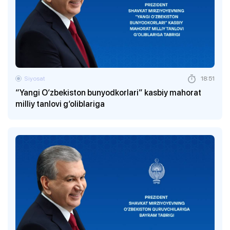
Siyosat
18:51
“Yangi O‘zbekiston bunyodkorlari” kasbiy mahorat
milliy tanlovi g‘oliblariga