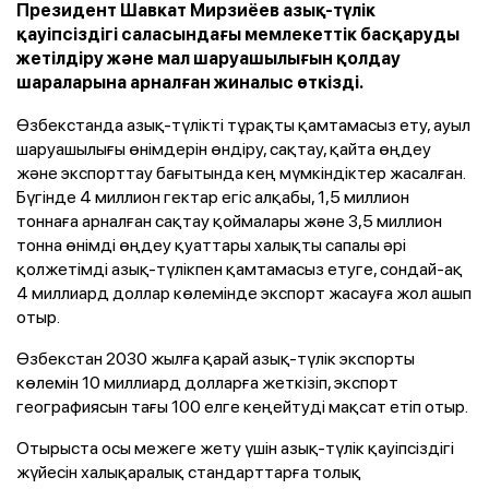
Президент Шавкат Мирзиёев азық-түлік
қауіпсіздігі саласындағы мемлекеттік басқаруды
жетілдіру және мал шаруашылығын қолдау
шараларына арналған жиналыс өткізді.
Өзбекстанда азық-түлікті тұрақты қамтамасыз ету, ауыл
шаруашылығы өнімдерін өндіру, сақтау, қайта өңдеу
және экспорттау бағытында кең мүмкіндіктер жасалған.
Бүгінде 4 миллион гектар егіс алқабы, 1,5 миллион
тоннаға арналған сақтау қоймалары және 3,5 миллион
тонна өнімді өңдеу қуаттары халықты сапалы әрі
қолжетімді азық-түлікпен қамтамасыз етуге, сондай-ақ
4 миллиард доллар көлемінде экспорт жасауға жол ашып
отыр.
Өзбекстан 2030 жылға қарай азық-түлік экспорты
көлемін 10 миллиард долларға жеткізіп, экспорт
географиясын тағы 100 елге кеңейтуді мақсат етіп отыр.
Отырыста осы межеге жету үшін азық-түлік қауіпсіздігі
жүйесін халықаралық стандарттарға толық