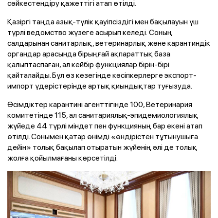
сәйкестендіру қажеттігі атап өтілді.
Қазіргі таңда азық-түлік қауіпсіздігі мен бақылауын үш
түрлі ведомство жүзеге асырып келеді. Соның
салдарынан санитарлық, ветеринарлық және карантиндік
органдар арасында бірыңғай ақпараттық база
қалыптаспаған, ал кейбір функциялар бірін-бірі
қайталайды. Бұл өз кезегінде кәсіпкерлерге экспорт-
импорт үдерістерінде артық қиындықтар туғызуда.
Өсімдіктер карантині агенттігінде 100, Ветеринария
комитетінде 115, ал санитариялық-эпидемиологиялық
жүйеде 44 түрлі міндет пен функцияның бар екені атап
өтілді. Сонымен қатар өнімді «өндірістен тұтынушыға
дейін» толық бақылап отыратын жүйенің әлі де толық
жолға қойылмағаны көрсетілді.