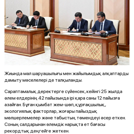
Жиында мал шаруашылығы мен жайылымдық алқаптарды
дамыту мәселелері де талқыланды.
Сараптамалық деректерге сүйенсек, кейінгі 25 жылда
әлем елдерінің 42 пайызында ірі қара саны 12 пайызға
азайған. Бұған қымбат жем-шөп, құрғақшылық,
экологиялық факторлар, жоғары пайыздық
мөлшерлемелер және табыстың төмендеуі әсер еткен.
Соның салдарынан әлемдік нарықта ет бағасы
рекордтық деңгейге жеткен.