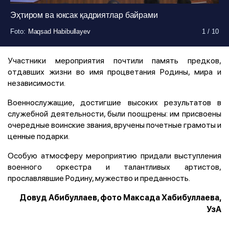
Эҳтиром ва юксак қадриятлар байрами
Foto
Foto
Foto
Foto
Foto
Foto
Foto
Foto
Foto
Foto
:
:
:
:
:
:
:
:
:
:
Maqsad Habibullayev
Maqsad Habibullayev
Maqsad Habibullayev
Maqsad Habibullayev
Maqsad Habibullayev
Maqsad Habibullayev
Maqsad Habibullayev
Maqsad Habibullayev
Maqsad Habibullayev
Maqsad Habibullayev
1
1
1
1
1
1
1
1
1
1
/
/
/
/
/
/
/
/
/
/
10
10
10
10
10
10
10
10
10
10
Участники мероприятия почтили память предков,
отдавших жизни во имя процветания Родины, мира и
независимости.
Военнослужащие, достигшие высоких результатов в
служебной деятельности, были поощрены: им присвоены
очередные воинские звания, вручены почетные грамоты и
ценные подарки.
Особую атмосферу мероприятию придали выступления
военного оркестра и талантливых артистов,
прославлявшие Родину, мужество и преданность.
Довуд Абибуллаев, фото Максада Хабибуллаева,
УзА