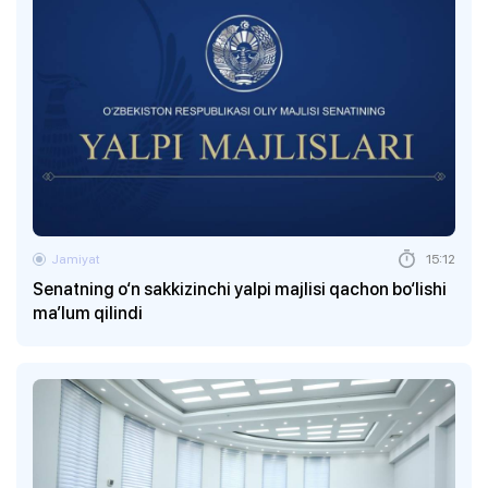
Jamiyat
15:12
Senatning o‘n sakkizinchi yalpi majlisi qachon bo‘lishi
ma’lum qilindi