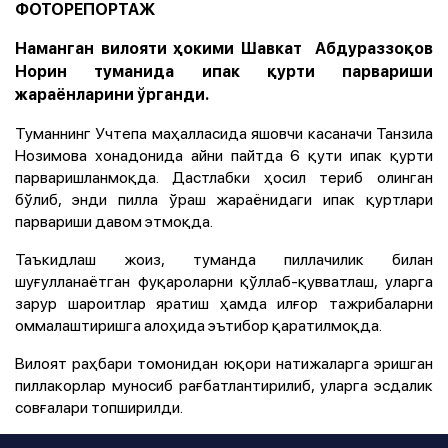
ФОТОРЕПОРТАЖ
Наманган вилояти ҳокими Шавкат Абдураззоқов
Норин туманида ипак қурти парвариши
жараёнларини ўрганди.
Туманнинг Учтепа маҳалласида яшовчи касаначи Танзила
Нозимова хонадонида айни пайтда 6 қути ипак қурти
парваришланмоқда. Дастлабки ҳосил териб олинган
бўлиб, энди пилла ўраш жараёнидаги ипак қуртлари
парвариши давом этмоқда.
Таъкидлаш жоиз, туманда пиллачилик билан
шуғулланаётган фуқароларни қўллаб-қувватлаш, уларга
зарур шароитлар яратиш ҳамда илғор тажрибаларни
оммалаштиришга алоҳида эътибор қаратилмоқда.
Вилоят раҳбари томонидан юқори натижаларга эришган
пиллакорлар муносиб рағбатлантирилиб, уларга эсдалик
совғалари топширилди.