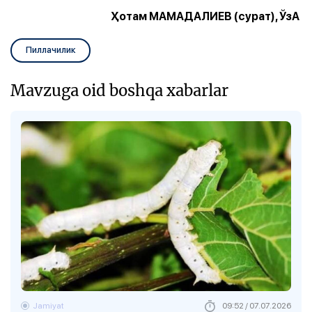
Ҳотам МАМАДАЛИЕВ (сурат), ЎзА
Пиллачилик
Mavzuga oid boshqa xabarlar
Jamiyat
09:52 / 07.07.2026