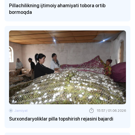
Pillachilikning ijtimoiy ahamiyati tobora ortib
bormoqda
Jamiyat
15:57 / 01.06.2026
Surxondaryoliklar pilla topshirish rejasini bajardi