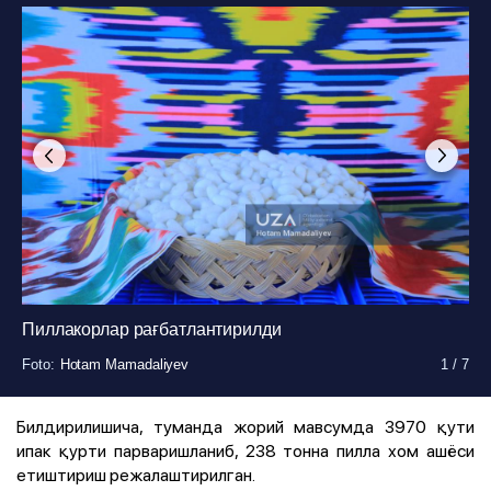
Пиллакорлар рағбатлантирилди
Foto
Foto
Foto
Foto
Foto
Foto
Foto
:
:
:
:
:
:
:
Hotam Mamadaliyev
Hotam Mamadaliyev
Hotam Mamadaliyev
Hotam Mamadaliyev
Hotam Mamadaliyev
Hotam Mamadaliyev
Hotam Mamadaliyev
1
1
1
1
1
1
1
/
/
/
/
/
/
/
7
7
7
7
7
7
7
Билдирилишича, туманда жорий мавсумда 3970 қути
ипак қурти парваришланиб, 238 тонна пилла хом ашёси
етиштириш режалаштирилган.