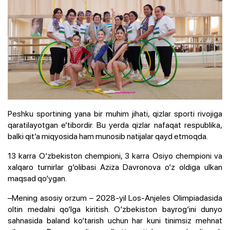
Peshku sportining yana bir muhim jihati, qizlar sporti rivojiga
qaratilayotgan e’tibordir. Bu yerda qizlar nafaqat respublika,
balki qit’a miqyosida ham munosib natijalar qayd etmoqda.
13 karra O‘zbekiston chempioni, 3 karra Osiyo chempioni va
xalqaro turnirlar g‘olibasi Aziza Davronova o‘z oldiga ulkan
maqsad qo‘ygan.
–Mening asosiy orzum – 2028-yil Los-Anjeles Olimpiadasida
oltin medalni qo‘lga kiritish. O‘zbekiston bayrog‘ini dunyo
sahnasida baland ko‘tarish uchun har kuni tinimsiz mehnat