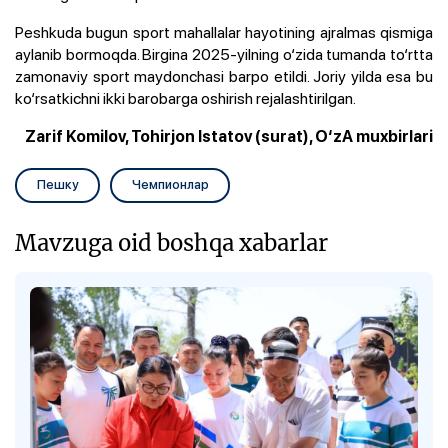
Peshkuda bugun sport mahallalar hayotining ajralmas qismiga
aylanib bormoqda. Birgina 2025-yilning o‘zida tumanda to‘rtta
zamonaviy sport maydonchasi barpo etildi. Joriy yilda esa bu
ko‘rsatkichni ikki barobarga oshirish rejalashtirilgan.
Zarif Komilov, Tohirjon Istatov (surat), O‘zA muxbirlari
Пешку
Чемпионлар
Mavzuga oid boshqa xabarlar