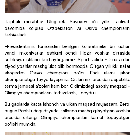
Tajribali murabbiy Ulug‘bek Savriyev o‘n yillik faoliyati
davomida ko‘plab O‘zbekiston va Osiyo chempionlarini
tarbiyaladi.
–Prezidentimiz tomonidan berilgan ko‘rsatmalar biz uchun
yangi imkoniyatlar eshigini ochdi. Hozir yoshlar o‘rtasida
seleksiya ishlarini kuchaytirganmiz. Sport zalida 60 nafardan
ziyod yoshlar mashg‘ulot olib bormoqda. O‘tgan yili ikki nafar
shogirdim Osiyo chempioni bo‘ldi. Endi ularni jahon
chempionatiga tayyorlayapmiz. Qizlarimiz orasida respublika
terma jamoasi a’zolari ham bor. Oldimizdagi asosiy maqsad –
Olimpiya chempionlarini tarbiyalash, – deydi u.
Bu gaplarda katta ishonch va ulkan maqsad mujassam. Zero,
bugun Peshkudagi dzyudo zallarida mashq qilayotgan yoshlar
orasida ertangi Olimpiya chempionlari kamol topayotgan
bo‘lishi mumkin.