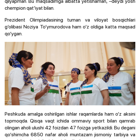
qilyapman. Bu maqsadimga albatta yetishaman, –deydi yosh
chempion qat’iyat bilan.
Prezident Olimpiadasining tuman va viloyat bosqichlari
g‘olibasi Noziya To‘ymurodova ham o‘z oldiga katta maqsad
qo‘ygan.
Peshkuda amalga oshirilgan ishlar raqamlarda ham o‘z aksini
topmoqda. Qisqa vaqt ichida ommaviy sport bilan qamrab
olingan aholi ulushi 42 foizdan 47 foizga yetkazildi. Bu degani
qo‘shimcha 6850 nafar aholi muntazam jismoniy tarbiya va