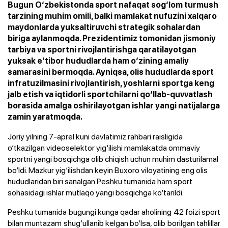
Bugun O‘zbekistonda sport nafaqat sog‘lom turmush
tarzining muhim omili, balki mamlakat nufuzini xalqaro
maydonlarda yuksaltiruvchi strategik sohalardan
biriga aylanmoqda. Prezidentimiz tomonidan jismoniy
tarbiya va sportni rivojlantirishga qaratilayotgan
yuksak e’tibor hududlarda ham o‘zining amaliy
samarasini bermoqda. Ayniqsa, olis hududlarda sport
infratuzilmasini rivojlantirish, yoshlarni sportga keng
jalb etish va iqtidorli sportchilarni qo‘llab-quvvatlash
borasida amalga oshirilayotgan ishlar yangi natijalarga
zamin yaratmoqda.
Joriy yilning 7-aprel kuni davlatimiz rahbari raisligida
o‘tkazilgan videoselektor yig‘ilishi mamlakatda ommaviy
sportni yangi bosqichga olib chiqish uchun muhim dasturilamal
bo‘ldi. Mazkur yig‘ilishdan keyin Buxoro viloyatining eng olis
hududlaridan biri sanalgan Peshku tumanida ham sport
sohasidagi ishlar mutlaqo yangi bosqichga ko‘tarildi.
Peshku tumanida bugungi kunga qadar aholining 42 foizi sport
bilan muntazam shug‘ullanib kelgan bo‘lsa, olib borilgan tahlillar