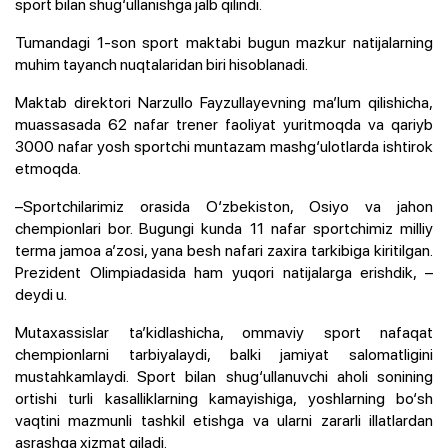
sport bilan shug‘ullanishga jalb qilindi.
Tumandagi 1-son sport maktabi bugun mazkur natijalarning
muhim tayanch nuqtalaridan biri hisoblanadi.
Maktab direktori Narzullo Fayzullayevning ma’lum qilishicha,
muassasada 62 nafar trener faoliyat yuritmoqda va qariyb
3000 nafar yosh sportchi muntazam mashg‘ulotlarda ishtirok
etmoqda.
–Sportchilarimiz orasida O‘zbekiston, Osiyo va jahon
chempionlari bor. Bugungi kunda 11 nafar sportchimiz milliy
terma jamoa a’zosi, yana besh nafari zaxira tarkibiga kiritilgan.
Prezident Olimpiadasida ham yuqori natijalarga erishdik, –
deydi u.
Mutaxassislar ta’kidlashicha, ommaviy sport nafaqat
chempionlarni tarbiyalaydi, balki jamiyat salomatligini
mustahkamlaydi. Sport bilan shug‘ullanuvchi aholi sonining
ortishi turli kasalliklarning kamayishiga, yoshlarning bo‘sh
vaqtini mazmunli tashkil etishga va ularni zararli illatlardan
asrashga xizmat qiladi.