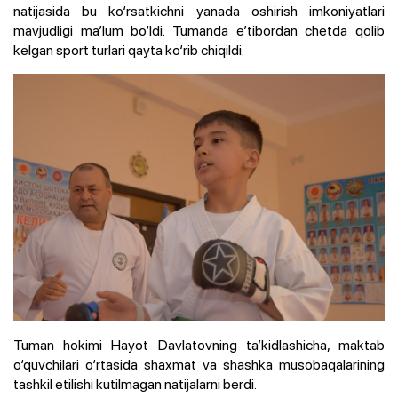
natijasida bu ko‘rsatkichni yanada oshirish imkoniyatlari
mavjudligi ma’lum bo‘ldi. Tumanda e’tibordan chetda qolib
kelgan sport turlari qayta ko‘rib chiqildi.
Tuman hokimi Hayot Davlatovning ta’kidlashicha, maktab
o‘quvchilari o‘rtasida shaxmat va shashka musobaqalarining
tashkil etilishi kutilmagan natijalarni berdi.