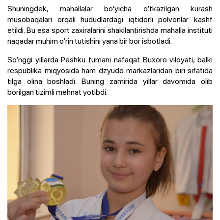
Shuningdek, mahallalar bo‘yicha o‘tkazilgan kurash
musobaqalari orqali hududlardagi iqtidorli polvonlar kashf
etildi. Bu esa sport zaxiralarini shakllantirishda mahalla instituti
naqadar muhim o‘rin tutishini yana bir bor isbotladi.
So‘nggi yillarda Peshku tumani nafaqat Buxoro viloyati, balki
respublika miqyosida ham dzyudo markazlaridan biri sifatida
tilga olina boshladi. Buning zamirida yillar davomida olib
borilgan tizimli mehnat yotibdi.