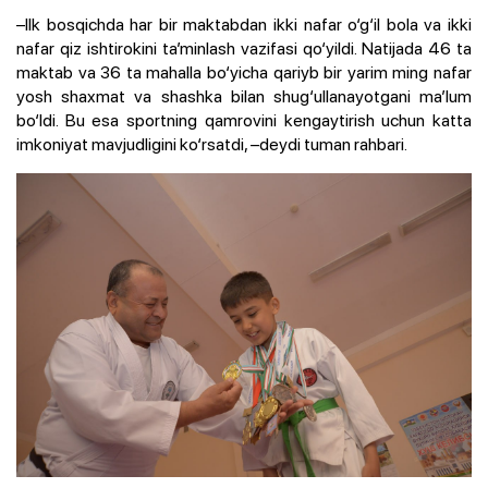
–Ilk bosqichda har bir maktabdan ikki nafar o‘g‘il bola va ikki
nafar qiz ishtirokini ta’minlash vazifasi qo‘yildi. Natijada 46 ta
maktab va 36 ta mahalla bo‘yicha qariyb bir yarim ming nafar
yosh shaxmat va shashka bilan shug‘ullanayotgani ma’lum
bo‘ldi. Bu esa sportning qamrovini kengaytirish uchun katta
imkoniyat mavjudligini ko‘rsatdi, –deydi tuman rahbari.