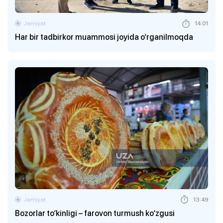
Jamiyat
14:01
Har bir tadbirkor muammosi joyida o‘rganilmoqda
Jamiyat
13:49
Bozorlar to‘kinligi – farovon turmush ko‘zgusi