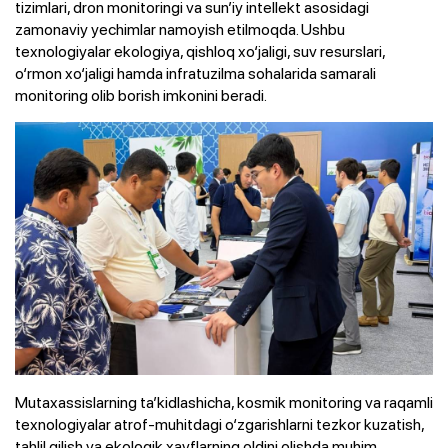
tizimlari, dron monitoringi va sun’iy intellekt asosidagi
zamonaviy yechimlar namoyish etilmoqda. Ushbu
texnologiyalar ekologiya, qishloq xo‘jaligi, suv resurslari,
o‘rmon xo‘jaligi hamda infratuzilma sohalarida samarali
monitoring olib borish imkonini beradi.
Mutaxassislarning ta’kidlashicha, kosmik monitoring va raqamli
texnologiyalar atrof-muhitdagi o‘zgarishlarni tezkor kuzatish,
tahlil qilish va ekologik xavflarning oldini olishda muhim