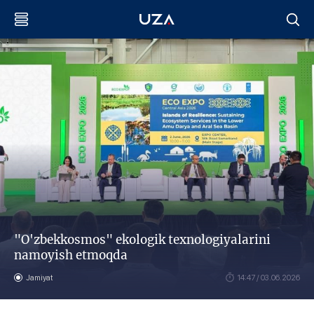
"O'zbekkosmos" ekologik texnologiyalarini
namoyish etmoqda
Jamiyat
14:47 / 03.06.2026