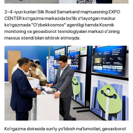
2–4-iyun kunlari Silk Road Samarkand majmuasining EXPO
CENTER ko‘rgazma markazida bo‘lib o‘tayotgan mazkur
ko‘rgazmada "O'zbekkosmos" agentligi hamda Kosmik
monitoring va geoaxborot texnologiyalari markazi o‘zining
maxsus stendi bilan ishtirok etmoqda.
Ko‘rgazma doirasida sun’iy yo‘ldosh ma’lumotlari, geoaxborot