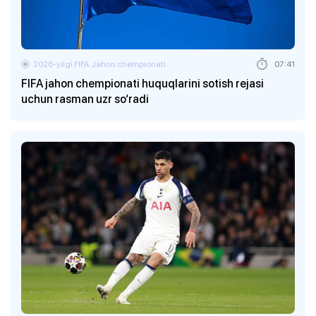
2026-yilgi FIFA Jahon chempionati
07:41
FIFA jahon chempionati huquqlarini sotish rejasi
uchun rasman uzr so‘radi