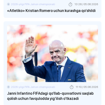
2026-yilgi FIFA Jahon chempionati
13:28 / 05.08.2026
«Atletiko» Kristian Romero uchun kurashga qo‘shildi
2026-yilgi FIFA Jahon chempionati
11:10 / 05.08.2026
Janni Infantino FIFAdagi qo‘llab-quvvatlovni saqlab
qolish uchun favqulodda yig‘ilish o‘tkazadi