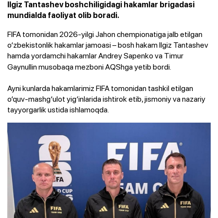
Ilgiz Tantashev boshchiligidagi hakamlar brigadasi
mundialda faoliyat olib boradi.
FIFA tomonidan 2026-yilgi Jahon chempionatiga jalb etilgan
o‘zbekistonlik hakamlar jamoasi – bosh hakam Ilgiz Tantashev
hamda yordamchi hakamlar Andrey
Sapenko va Timur
Gaynullin musobaqa mezboni AQShga yetib bordi.
Ayni kunlarda hakamlarimiz FIFA tomonidan tashkil etilgan
o‘quv-mashg‘ulot yig‘inlarida ishtirok etib, jismoniy va nazariy
tayyorgarlik ustida ishlamoqda.