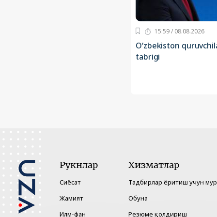
15:59 / 08.08.2026
O‘zbekiston quruvchi
tabrigi
Рукнлар
Хизматлар
Сиёсат
Тадбирлар ёритиш учун му
Жамият
Обуна
Илм-фан
Резюме қолдириш