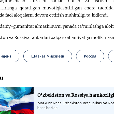
ayirboshlash sur’atini saqlab qolish va ustuvor ta
shtirishga qaratilgan muvofiqlashtirilgan chora-tadbirl
da faol aloqalarni davom ettirish muhimligi ta’kidlandi.
daniy-gumanitar almashinuvni yanada ta’minlashga alohida
ston va Rossiya rahbarlari xalqaro ahamiyatga molik masal
зидент
Шавкат Мирзиёев
Россия
u
O‘zbekiston va Rossiya hamkorlig
Mazkur ruknda O‘zbekiston Respublikasi va Ross
berib boriladi.