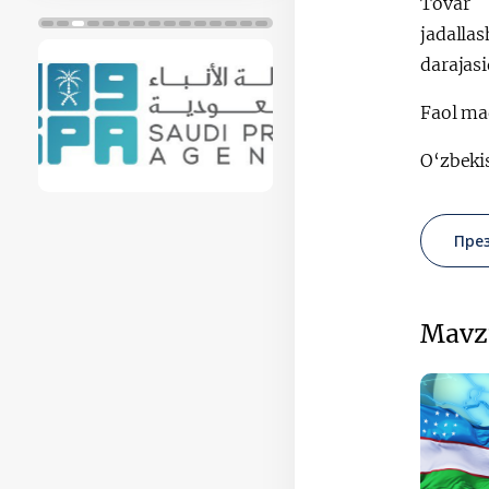
Tovar 
jadalla
darajasi
Faol ma
O‘zbeki
Пре
Mavz