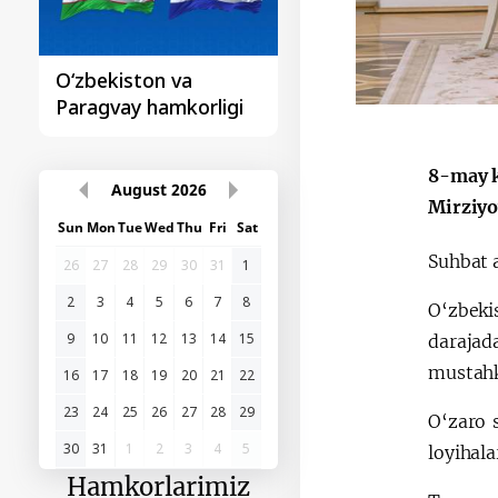
O‘zbekiston va
Huquqiy targʻibot
Paragvay hamkorligi
8-may k
August
2026
Mirziyo
Sun
Mon
Tue
Wed
Thu
Fri
Sat
Suhbat a
26
27
28
29
30
31
1
2
3
4
5
6
7
8
O‘zbeki
9
10
11
12
13
14
15
darajad
mustahk
16
17
18
19
20
21
22
23
24
25
26
27
28
29
O‘zaro 
30
31
1
2
3
4
5
loyihala
Hamkorlarimiz