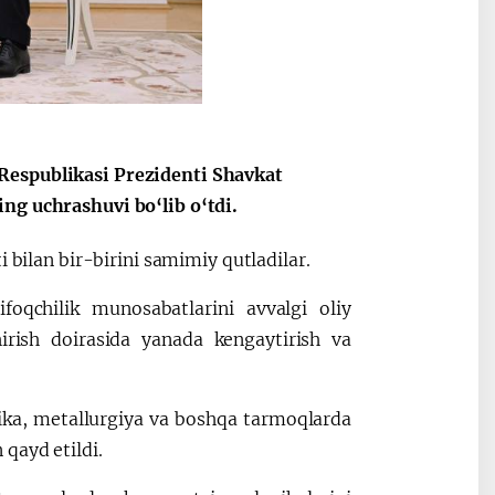
Maqolalar
Oʻzbekiston v
igi
Tojikiston ham
Respublikasi Prezidenti Shavkat
ng uchrashuvi bo‘lib o‘tdi.
 bilan bir-birini samimiy qutladilar.
foqchilik munosabatlarini avvalgi oliy
irish doirasida yanada kengaytirish va
ika, metallurgiya va boshqa tarmoqlarda
qayd etildi.