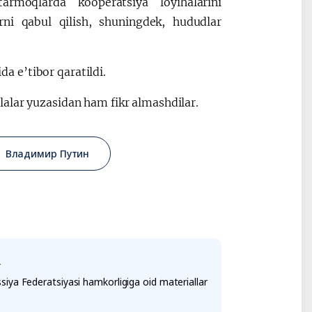
rmoqlarda kooperatsiya loyihalarini
arni qabul qilish, shuningdek, hududlar
 e’tibor qaratildi.
alar yuzasidan ham fikr almashdilar.
Владимир Путин
i
iya Federatsiyasi hamkorligiga oid materiallar