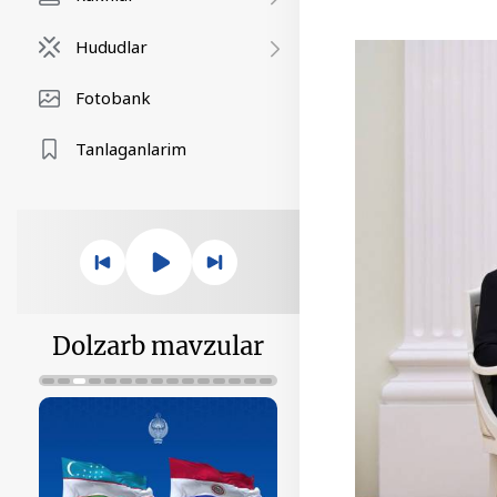
Hududlar
Fotobank
Tanlaganlarim
Dolzarb mavzular