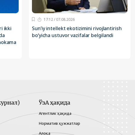
17:12 / 07.08.2026
 ikki
Sun’iy intellekt ekotizimini rivojlantirish
da
bo‘yicha ustuvor vazifalar belgilandi
uhokama
урнал)
ЎзА ҳақида
Агентлик ҳақида
Норматив ҳужжатлар
Алоқа