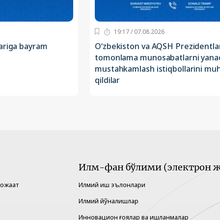
19:17 / 07.08.2026
lariga bayram
O‘zbekiston va AQSH Prezidentlari
tomonlama munosabatlarni yana
mustahkamlash istiqbollarini m
qildilar
Илм-фан бўлими (электрон ж
рожаат
Илмий иш эълонлари
Илмий йўналишлар
Инновацион ғоялар ва ишланмалар