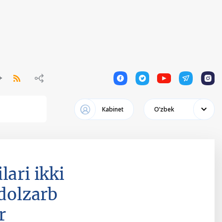
1
1
1
1
1
Кabinet
Oʻzbek
lari ikki
dolzarb
r