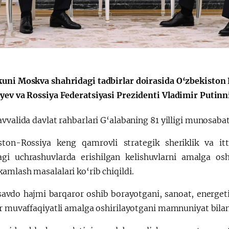
O‘zbekiston va
Oʻzbekiston va
Yaponiya hamkorligi
Pokiston hamkorl
uni Moskva shahridagi tadbirlar doirasida O‘zbekiston 
yev va Rossiya Federatsiyasi Prezidenti Vladimir Putinni
vvalida davlat rahbarlari G‘alabaning 81 yilligi munosabati
ston-Rossiya keng qamrovli strategik sheriklik va itti
agi uchrashuvlarda erishilgan kelishuvlarni amalga osh
amlash masalalari ko‘rib chiqildi.
savdo hajmi barqaror oshib borayotgani, sanoat, energet
r muvaffaqiyatli amalga oshirilayotgani mamnuniyat bilan 