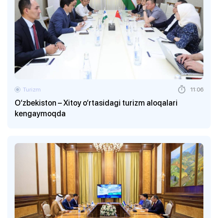
Turizm
11:06
O‘zbekiston – Xitoy o‘rtasidagi turizm aloqalari
kengaymoqda