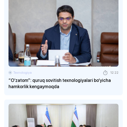
Texnologiya
12:22
“O‘zatom”: quruq sovitish texnologiyalari bo‘yicha
hamkorlik kengaymoqda