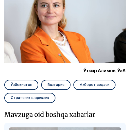
Ўткир Алимов, ЎзА
Ўзбекистон
Болгария
Ахборот соҳаси
Стратегик шериклик
Mavzuga oid boshqa xabarlar