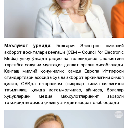
Болгария Электрон оммавий
Маълумот ўрнида:
ахборот воситалари кенгаши (CEM – Council for Electronic
Media) ушбу ўлкада радио ва телевидение фаолиятини
тартибга солувчи мустақил давлат органи ҳисобланади.
Кенгаш миллий қонунчилик ҳамда Европа Иттифоқи
стандартлари асосида сўз ва ахборот эркинлигини ҳимоя
қилиш, ОАВда плюрализм (фикрлар хилма-хиллиги)ни
таъминлаш ҳамда истеъмолчилар, айниқса, болалар
ҳуқуқларини медиа маҳсулотларининг зарарли
таъсиридан ҳимоя қилиш устидан назорат олиб боради.