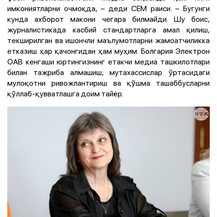
имкониятларни очмоқда, – деди CEM раиси. – Бугунги
кунда ахборот макони чегара билмайди. Шу боис,
журналистикада касбий стандартларга амал қилиш,
текширилган ва ишончли маълумотларни жамоатчиликка
етказиш ҳар қачонгидан ҳам муҳим. Болгария Электрон
ОАВ кенгаши юртингизнинг етакчи медиа ташкилотлари
билан тажриба алмашиш, мутахассислар ўртасидаги
мулоқотни ривожлантириш ва қўшма ташаббусларни
қўллаб-қувватлашга доим тайёр.