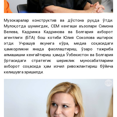
Музокаралар конструктив ва дўстона руҳда ўтди.
Мулоқотда шунингдек, CEM кенгаши аъзолари Симона
Велева, Кадринка Кадринова ва Болгария ахборот
агентлиги (БТА) бош котиби Юлия Соколова иштирок
этди. Учрашув якунига кўра, медиа соҳасидаги
ҳамкорликни янада фаоллаштириш, ўзаро тажриба
алмашишни кенгайтириш ҳамда Ўзбекистон ва Болгария
ўртасидаги стратегик шериклик муносабатларини
ахборот соҳасида ҳам изчил ривожлантириш бўйича
келишувга эришилди.