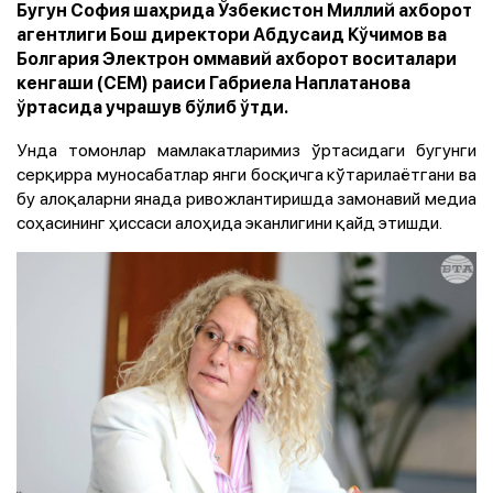
Бугун София шаҳрида Ўзбекистон Миллий ахборот
агентлиги Бош директори Абдусаид Кўчимов ва
Болгария Электрон оммавий ахборот воситалари
кенгаши (CEM) раиси Габриела Наплатанова
ўртасида учрашув бўлиб ўтди.
Унда томонлар мамлакатларимиз ўртасидаги бугунги
серқирра муносабатлар янги босқичга кўтарилаётгани ва
бу алоқаларни янада ривожлантиришда замонавий медиа
соҳасининг ҳиссаси алоҳида эканлигини қайд этишди.