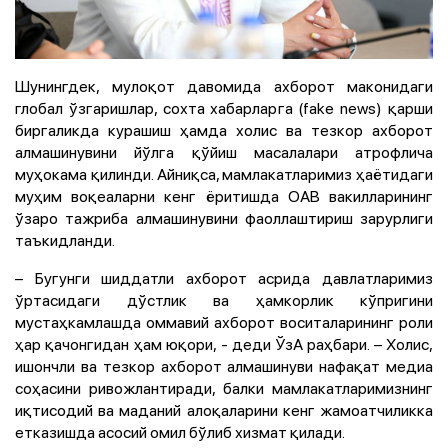
Шунингдек, мулоқот давомида ахборот маконидаги
глобал ўзгаришлар, сохта хабарларга (fake news) қарши
биргаликда курашиш ҳамда холис ва тезкор ахборот
алмашинувини йўлга қўйиш масалалари атрофлича
муҳокама қилинди. Айниқса, мамлакатларимиз ҳаётидаги
муҳим воқеаларни кенг ёритишда ОАВ вакилларининг
ўзаро тажриба алмашинувини фаоллаштириш зарурлиги
таъкидланди.
– Бугунги шиддатли ахборот асрида давлатларимиз
ўртасидаги дўстлик ва ҳамкорлик кўпригини
мустаҳкамлашда оммавий ахборот воситаларининг роли
ҳар қачонгидан ҳам юқори, - деди ЎзА раҳбари. – Холис,
ишончли ва тезкор ахборот алмашинуви нафақат медиа
соҳасини ривожлантиради, балки мамлакатларимизнинг
иқтисодий ва маданий алоқаларини кенг жамоатчиликка
етказишда асосий омил бўлиб хизмат қилади.