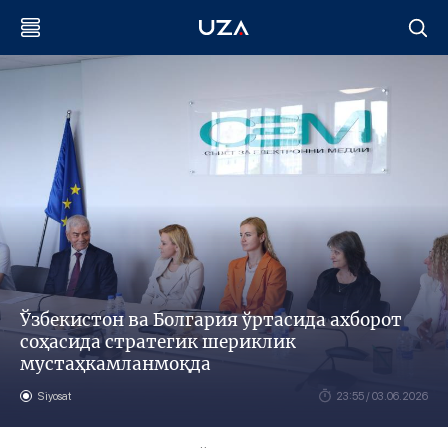
Ўзбекистон ва Болгария ўртасида ахборот
соҳасида стратегик шериклик
мустаҳкамланмоқда
Siyosat
23:55 / 03.06.2026