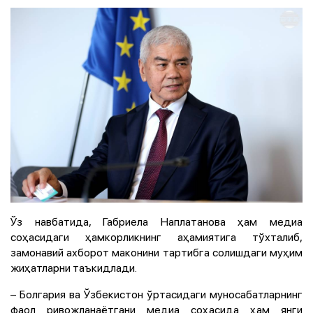
Ўз навбатида, Габриела Наплатанова ҳам медиа
соҳасидаги ҳамкорликнинг аҳамиятига тўхталиб,
замонавий ахборот маконини тартибга солишдаги муҳим
жиҳатларни таъкидлади.
– Болгария ва Ўзбекистон ўртасидаги муносабатларнинг
фаол ривожланаётгани медиа соҳасида ҳам янги