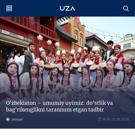
O‘zbekiston – umumiy uyimiz: do‘stlik va
bag‘rikenglikni tarannum etgan tadbir
Jamiyat
14:16 / 03.06.2026