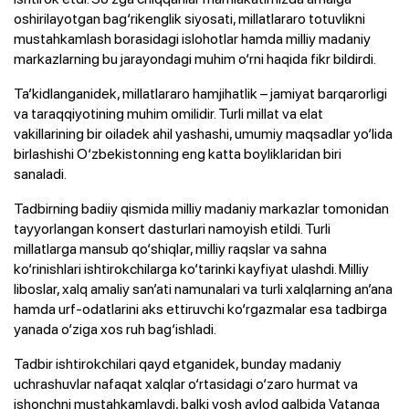
oshirilayotgan bag‘rikenglik siyosati, millatlararo totuvlikni
mustahkamlash borasidagi islohotlar hamda milliy madaniy
markazlarning bu jarayondagi muhim o‘rni haqida fikr bildirdi.
Ta’kidlanganidek, millatlararo hamjihatlik – jamiyat barqarorligi
va taraqqiyotining muhim omilidir. Turli millat va elat
vakillarining bir oiladek ahil yashashi, umumiy maqsadlar yo‘lida
birlashishi O‘zbekistonning eng katta boyliklaridan biri
sanaladi.
Tadbirning badiiy qismida milliy madaniy markazlar tomonidan
tayyorlangan konsert dasturlari namoyish etildi. Turli
millatlarga mansub qo‘shiqlar, milliy raqslar va sahna
ko‘rinishlari ishtirokchilarga ko‘tarinki kayfiyat ulashdi. Milliy
liboslar, xalq amaliy san’ati namunalari va turli xalqlarning an’ana
hamda urf-odatlarini aks ettiruvchi ko‘rgazmalar esa tadbirga
yanada o‘ziga xos ruh bag‘ishladi.
Tadbir ishtirokchilari qayd etganidek, bunday madaniy
uchrashuvlar nafaqat xalqlar o‘rtasidagi o‘zaro hurmat va
ishonchni mustahkamlaydi, balki yosh avlod qalbida Vatanga