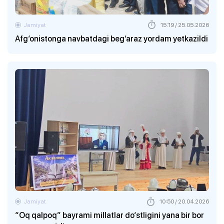
Jamiyat
15:19 / 25.05.2026
Afg‘onistonga navbatdagi beg‘araz yordam yetkazildi
Jamiyat
10:50 / 20.04.2026
“Oq qalpoq” bayrami millatlar do‘stligini yana bir bor