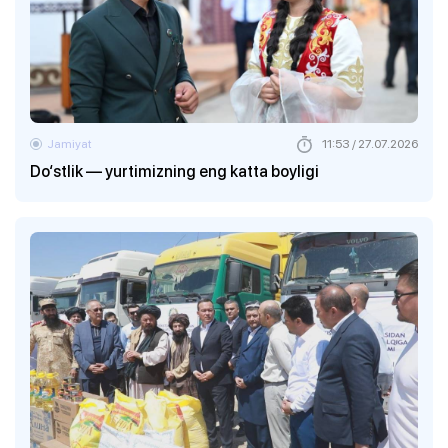
Jamiyat
11:53 / 27.07.2026
Do‘stlik — yurtimizning eng katta boyligi