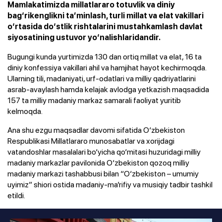
Mamlakatimizda millatlararo totuvlik va diniy
bag‘rikenglikni ta’minlash, turli millat va elat vakillari
o‘rtasida do‘stlik rishtalarini mustahkamlash davlat
siyosatining ustuvor yo‘nalishlaridandir.
Bugungi kunda yurtimizda 130 dan ortiq millat va elat, 16 ta
diniy konfessiya vakillari ahil va hamjihat hayot kechirmoqda.
Ularning tili, madaniyati, urf-odatlari va milliy qadriyatlarini
asrab-avaylash hamda kelajak avlodga yetkazish maqsadida
157 ta milliy madaniy markaz samarali faoliyat yuritib
kelmoqda.
Ana shu ezgu maqsadlar davomi sifatida O‘zbekiston
Respublikasi Millatlararo munosabatlar va xorijdagi
vatandoshlar masalalari bo‘yicha qo‘mitasi huzuridagi milliy
madaniy markazlar pavilonida O‘zbekiston qozoq milliy
madaniy markazi tashabbusi bilan “O‘zbekiston – umumiy
uyimiz” shiori ostida madaniy-ma’rifiy va musiqiy tadbir tashkil
etildi.