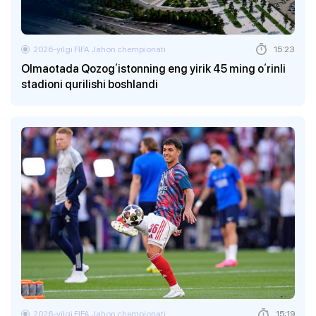
2026-yilgi FIFA Jahon chempionati
15:23
Olmaotada Qozogʻistonning eng yirik 45 ming oʻrinli
stadioni qurilishi boshlandi
2026-yilgi FIFA Jahon chempionati
15:19