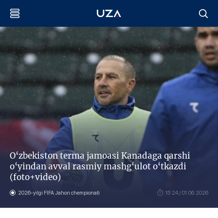
O‘zbekiston terma jamoasi Kanadaga qarshi
o‘yindan avval rasmiy mashg‘ulot o‘tkazdi
(foto+video)
2026-yilgi FIFA Jahon chempionati
15:24 / 01.06.2026