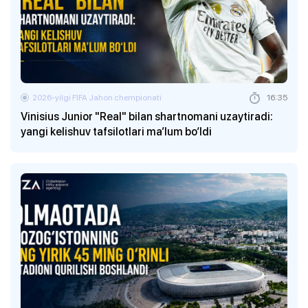
2026-yilgi FIFA Jahon chempionati
16:35
Vinisius Junior "Real" bilan shartnomani uzaytiradi:
yangi kelishuv tafsilotlari ma’lum bo‘ldi