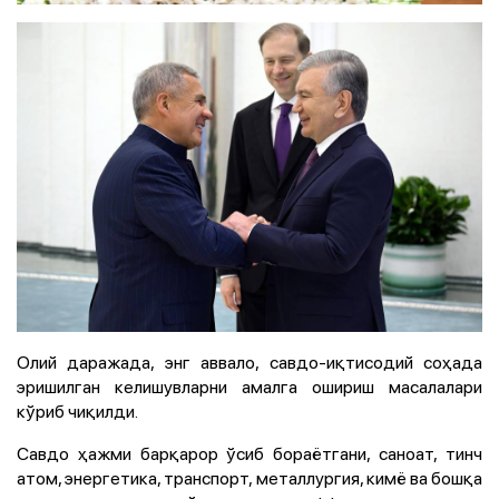
Олий даражада, энг аввало, савдо-иқтисодий соҳада
эришилган келишувларни амалга ошириш масалалари
кўриб чиқилди.
Савдо ҳажми барқарор ўсиб бораётгани, саноат, тинч
атом, энергетика, транспорт, металлургия, кимё ва бошқа