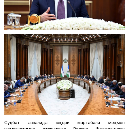
Суҳбат аввалида юқори мартабали меҳмон
мамлакатимиз етакчисига Россия Федерацияси