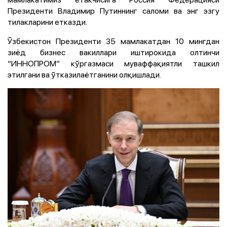
Президенти Владимир Путиннинг саломи ва энг эзгу
тилакларини етказди.
Ўзбекистон Президенти 35 мамлакатдан 10 мингдан
зиёд бизнес вакиллари иштирокида олтинчи
“ИННОПРОМ” кўргазмаси муваффақиятли ташкил
этилгани ва ўтказилаётганини олқишлади.