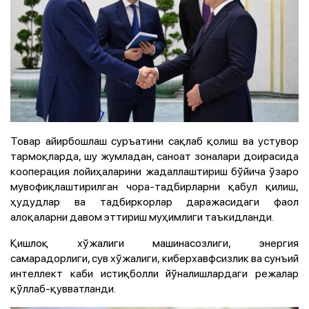
Товар айирбошлаш суръатини сақлаб қолиш ва устувор
тармоқларда, шу жумладан, саноат зоналари доирасида
кооперация лойиҳаларини жадаллаштириш бўйича ўзаро
мувофиқлаштирилган чора-тадбирларни қабул қилиш,
ҳудудлар ва тадбиркорлар даражасидаги фаол
алоқаларни давом эттириш муҳимлиги таъкидланди.
Қишлоқ хўжалиги машинасозлиги, энергия
самарадорлиги, сув хўжалиги, киберхавфсизлик ва сунъий
интеллект каби истиқболли йўналишлардаги режалар
қўллаб-қувватланди.