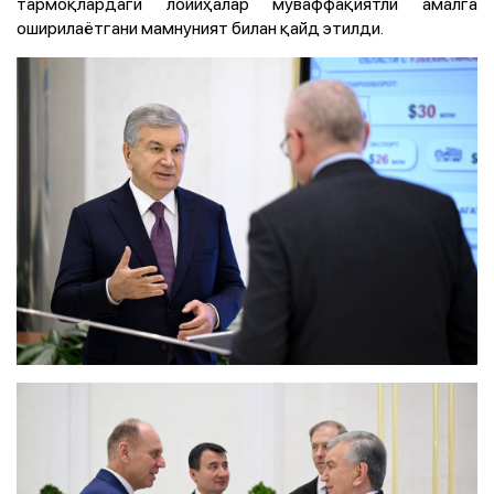
тармоқлардаги лойиҳалар муваффақиятли амалга
оширилаётгани мамнуният билан қайд этилди.