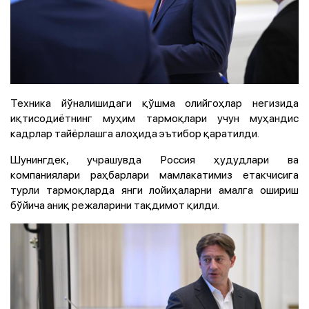
Техника йўналишидаги қўшма олийгоҳлар негизида
иқтисодиётнинг муҳим тармоқлари учун муҳандис
кадрлар тайёрлашга алоҳида эътибор қаратилди.
Шунингдек, учрашувда Россия ҳудудлари ва
компаниялари раҳбарлари мамлакатимиз етакчисига
турли тармоқларда янги лойиҳаларни амалга ошириш
бўйича аниқ режаларини тақдимот қилди.