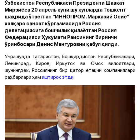
Ўзбекистон Республикаси Президенти Шавкат
Мирзиёев 20 апрель куни шу кунларда Тошкент
шаҳрида ўтаётган “ИННОПРОМ. Марказий Осиё”
халқаро саноат кўргазмасида Россия
делегациясига бошчилик қилаётган Россия
Федерацияси Ҳукумати Раисининг биринчи
ўринбосари Денис Мантуровни қабул қилди.
Учрашувда Татаристон, Бошқирдистон Республикалари,
Ленинград, Киров, Иркутск ва Омск вилоятлари,
шунингдек, Россиянинг бир қатор етакчи компаниялари
раҳбарлари ҳам
иштирок этди
.