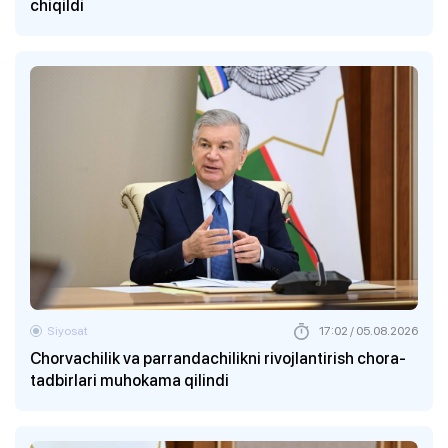
chiqildi
Siyosat
17:02 / 05.08.2026
Chorvachilik va parrandachilikni rivojlantirish chora-
tadbirlari muhokama qilindi