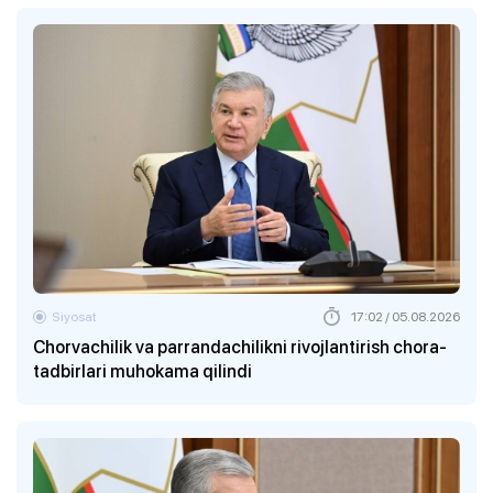
Siyosat
17:02 / 05.08.2026
Chorvachilik va parrandachilikni rivojlantirish chora-
tadbirlari muhokama qilindi