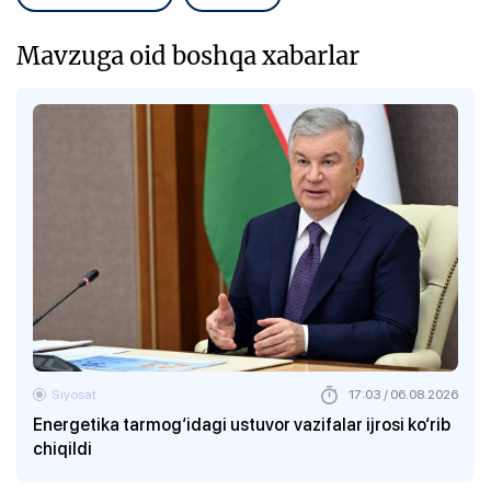
Mavzuga oid boshqa xabarlar
Siyosat
17:03 / 06.08.2026
Energetika tarmog‘idagi ustuvor vazifalar ijrosi ko‘rib
chiqildi