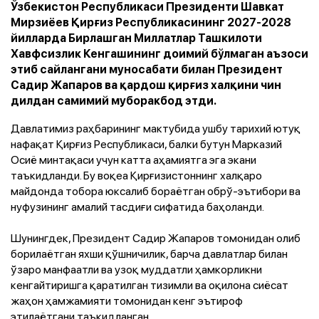
Ўзбекистон Республикаси Президенти Шавкат
Мирзиёев Қирғиз Республикасининг 2027-2028
йилларда Бирлашган Миллатлар Ташкилоти
Хавфсизлик Кенгашининг доимий бўлмаган аъзоси
этиб сайлангани муносабати билан Президент
Садир Жапаров ва қардош қирғиз халқини чин
дилдан самимий муборакбод этди.
Давлатимиз раҳбарининг мактубида ушбу тарихий ютуқ
нафақат Қирғиз Республикаси, балки бутун Марказий
Осиё минтақаси учун катта аҳамиятга эга экани
таъкидланди. Бу воқеа Қирғизистоннинг халқаро
майдонда тобора юксалиб бораётган обрў-эътибори ва
нуфузининг амалий тасдиғи сифатида баҳоланди.
Шунингдек, Президент Садир Жапаров томонидан олиб
борилаётган яхши қўшничилик, барча давлатлар билан
ўзаро манфаатли ва узоқ муддатли ҳамкорликни
кенгайтиришга қаратилган тизимли ва оқилона сиёсат
жаҳон ҳамжамияти томонидан кенг эътироф
этилаётгани таъкидланган.