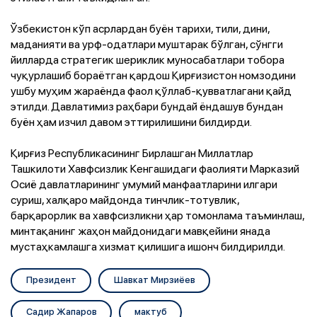
Ўзбекистон кўп асрлардан буён тарихи, тили, дини,
маданияти ва урф-одатлари муштарак бўлган, сўнгги
йилларда стратегик шериклик муносабатлари тобора
чуқурлашиб бораётган қардош Қирғизистон номзодини
ушбу муҳим жараёнда фаол қўллаб-қувватлагани қайд
этилди. Давлатимиз раҳбари бундай ёндашув бундан
буён ҳам изчил давом эттирилишини билдирди.
Қирғиз Республикасининг Бирлашган Миллатлар
Ташкилоти Хавфсизлик Кенгашидаги фаолияти Марказий
Осиё давлатларининг умумий манфаатларини илгари
суриш, халқаро майдонда тинчлик-тотувлик,
барқарорлик ва хавфсизликни ҳар томонлама таъминлаш,
минтақанинг жаҳон майдонидаги мавқейини янада
мустаҳкамлашга хизмат қилишига ишонч билдирилди.
Президент
Шавкат Мирзиёев
Садир Жапаров
мактуб