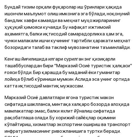
Бундай тизим орқали фуқаролар иш ўринлари ҳақида
ишончли маълумот олиш имконига эга бўлади, ноқонуний
бандлик хавфи камаяди ва меҳнат муҳожирларининг
ҳуқуқий ҳимояси кучаяди. Бу нафақат ижтимоий
аҳамиятга, балки иқтисодий самарадорликка ҳам эга,
чунки малакали ишчи кучининг тартибли ҳаракати меҳнат
бозоридаги талаб ва таклиф мувозанатини таъминлайди.
Кенгаш йиғилишида илгари сурилган энг қизиқарли
ташаббуслардан бири “Марказий Осиё туристик ҳалқаси”
ғояси бўлди. Бир қарашда бу маданий ёки гуманитар
лойиҳа бўлиб кўриниши мумкин. Аслида эса унинг ортида
катта иқтисодий мантиқ мужассам.
Марказий Осиё давлатлари ягона туристик макон
сифатида шаклланса, минтақа халқаро бозорда алоҳида
мамлакатлар эмас, балки яхлит йўналиш сифатида
рақобатлаша олади. Бу хорижий сайёҳлар оқимини
кўпайтириш, хизматлар экспортини ошириш ва транспорт
инфратузилмасининг ривожланишига туртки беради.