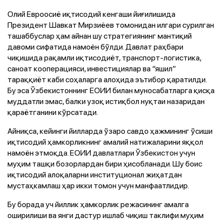
Олий Евроосиё иқтисодий кенгаши йиғилишида
Президент Шавкат Мирзиёев томонидан илгари сурилган
ташаббуслар ҳам айнан шу стратегиянинг мантиқий
давоми сифатида намоён бўлди. Давлат раҳбари
чиқишида рақамли иқтисодиёт, транспорт-логистика,
саноат кооперацияси, инвестициялар ва “яшил”
тараққиёт каби соҳаларга алоҳида эътибор қаратилди.
Бу эса Ўзбекистоннинг ЕОИИ билан муносабатларга қисқа
муддатли эмас, балки узоқ истиқбол нуқтаи назаридан
қараётганини кўрсатади.
Айниқса, кейинги йилларда ўзаро савдо ҳажмининг ўсиши
иқтисодий ҳамкорликнинг амалий натижаларини яққол
намоён этмоқда. ЕОИИ давлатлари Ўзбекистон учун
муҳим ташқи бозорлардан бири ҳисобланади. Шу боис
иқтисодий алоқаларни институционал жиҳатдан
мустаҳкамлаш ҳар икки томон учун манфаатлидир.
Бу борада уч йиллик ҳамкорлик режасининг амалга
оширилиши ва янги дастур ишлаб чиқиш таклифи муҳим