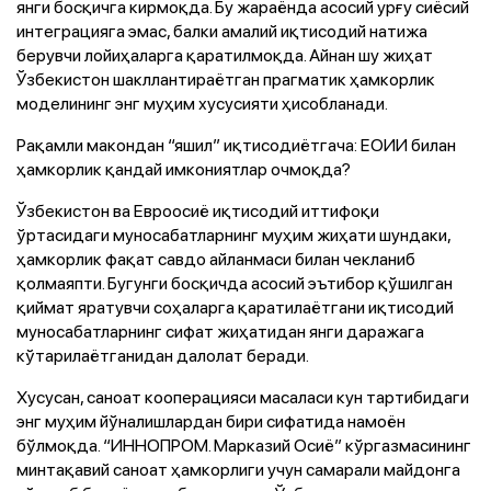
янги босқичга кирмоқда. Бу жараёнда асосий урғу сиёсий
интеграцияга эмас, балки амалий иқтисодий натижа
берувчи лойиҳаларга қаратилмоқда. Айнан шу жиҳат
Ўзбекистон шакллантираётган прагматик ҳамкорлик
моделининг энг муҳим хусусияти ҳисобланади.
Рақамли макондан “яшил” иқтисодиётгача: ЕОИИ билан
ҳамкорлик қандай имкониятлар очмоқда?
Ўзбекистон ва Евроосиё иқтисодий иттифоқи
ўртасидаги муносабатларнинг муҳим жиҳати шундаки,
ҳамкорлик фақат савдо айланмаси билан чекланиб
қолмаяпти. Бугунги босқичда асосий эътибор қўшилган
қиймат яратувчи соҳаларга қаратилаётгани иқтисодий
муносабатларнинг сифат жиҳатидан янги даражага
кўтарилаётганидан далолат беради.
Хусусан, саноат кооперацияси масаласи кун тартибидаги
энг муҳим йўналишлардан бири сифатида намоён
бўлмоқда. “ИННОПРОМ. Марказий Осиё” кўргазмасининг
минтақавий саноат ҳамкорлиги учун самарали майдонга