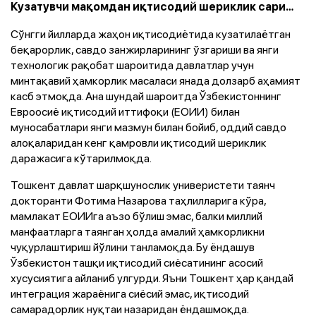
Кузатувчи мақомдан иқтисодий шериклик сари…
Сўнгги йилларда жаҳон иқтисодиётида кузатилаётган
беқарорлик, савдо занжирларининг ўзгариши ва янги
технологик рақобат шароитида давлатлар учун
минтақавий ҳамкорлик масаласи янада долзарб аҳамият
касб этмоқда. Ана шундай шароитда Ўзбекистоннинг
Евроосиё иқтисодий иттифоқи (ЕОИИ) билан
муносабатлари янги мазмун билан бойиб, оддий савдо
алоқаларидан кенг қамровли иқтисодий шериклик
даражасига кўтарилмоқда.
Тошкент давлат шарқшунослик универистети таянч
докторанти Фотима Назарова таҳлилларига кўра,
мамлакат ЕОИИга аъзо бўлиш эмас, балки миллий
манфаатларга таянган ҳолда амалий ҳамкорликни
чуқурлаштириш йўлини танламоқда. Бу ёндашув
Ўзбекистон ташқи иқтисодий сиёсатининг асосий
хусусиятига айланиб улгурди. Яъни Тошкент ҳар қандай
интеграция жараёнига сиёсий эмас, иқтисодий
самарадорлик нуқтаи назаридан ёндашмоқда.