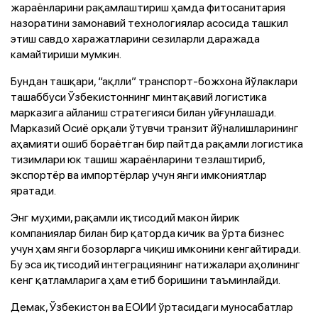
жараёнларини рақамлаштириш ҳамда фитосанитария
назоратини замонавий технологиялар асосида ташкил
этиш савдо харажатларини сезиларли даражада
камайтириши мумкин.
Бундан ташқари, “ақлли” транспорт-божхона йўлаклари
ташаббуси Ўзбекистоннинг минтақавий логистика
марказига айланиш стратегияси билан уйғунлашади.
Марказий Осиё орқали ўтувчи транзит йўналишларининг
аҳамияти ошиб бораётган бир пайтда рақамли логистика
тизимлари юк ташиш жараёнларини тезлаштириб,
экспортёр ва импортёрлар учун янги имкониятлар
яратади.
Энг муҳими, рақамли иқтисодий макон йирик
компаниялар билан бир қаторда кичик ва ўрта бизнес
учун ҳам янги бозорларга чиқиш имконини кенгайтиради.
Бу эса иқтисодий интеграциянинг натижалари аҳолининг
кенг қатламларига ҳам етиб боришини таъминлайди.
Демак, Ўзбекистон ва ЕОИИ ўртасидаги муносабатлар