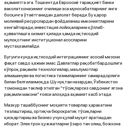
аҳамиятга эга. Тошкентда Евроосиё тараққиёт банки
ваколатхонасининг очилиши эса муносабатларнинг янги
босқичга ўтаётганидан далолат беради. Бу қарор
молиявий ресурслардан фойдаланиш имкониятларини
кенгайтиради, инвестиция лойиҳаларини қўллаб-
қувватлашга хизмат қилади ҳамда иқтисодий
мулоқотнинг институционал асосларини
мустаҳкамлайди.
Бугунги кунда иқтисодий интеграциянинг асосий мезони
фақат савдо ҳажми эмас. Давлатлар рақобатбардошлиги
кўпроқ рақамли технологиялар, маълумотлар
алмашинуви ва логистика тизимларининг самарадорлиги
билан белгиланмоқда. Шу нуқтаи назардан, Ўзбекистон
томонидан таклиф этилган “тўсиқларсиз савдонинг ягона
рақамли макони” ғояси алоҳида аҳамият касб этади.
Мазкур ташаббуснинг моҳияти товарлар ҳаракатини
тезлаштириш, ортиқча бюрократик тўсиқларни
қисқартириш ва бизнес учун қулай муҳит яратишдан
иборат. Электрон ҳужжатларни ўзаро тан олиш, божхона