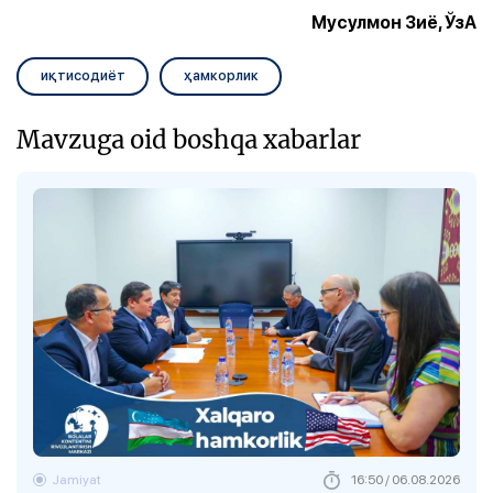
Мусулмон Зиё, ЎзА
иқтисодиёт
ҳамкорлик
Mavzuga oid boshqa xabarlar
Jamiyat
16:50 / 06.08.2026