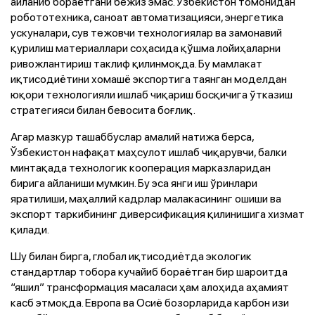
айланиб бораётгани бежиз эмас. Ўзбекистон томонидан
робототехника, саноат автоматизацияси, энергетика
ускуналари, сув тежовчи технологиялар ва замонавий
қурилиш материаллари соҳасида қўшма лойиҳаларни
ривожлантириш таклиф қилинмоқда. Бу мамлакат
иқтисодиётини хомашё экспортига таянган моделдан
юқори технологияли ишлаб чиқариш босқичига ўтказиш
стратегияси билан бевосита боғлиқ.
Агар мазкур ташаббуслар амалий натижа берса,
Ўзбекистон нафақат маҳсулот ишлаб чиқарувчи, балки
минтақада технологик кооперация марказларидан
бирига айланиши мумкин. Бу эса янги иш ўринлари
яратилиши, маҳаллий кадрлар малакасининг ошиши ва
экспорт таркибининг диверсификация қилинишига хизмат
қилади.
Шу билан бирга, глобал иқтисодиётда экологик
стандартлар тобора кучайиб бораётган бир шароитда
“яшил” трансформация масаласи ҳам алоҳида аҳамият
касб этмоқда. Европа ва Осиё бозорларида карбон изи