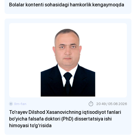
Bolalar kontenti sohasidagi hamkorlik kengaymoqda
Ilm-fan
20:49 / 05.08.2026
To‘rayev Dilshod Xasanovichning iqtisodiyot fanlari
bo‘yicha falsafa doktori (PhD) dissertatsiya ishi
himoyasi to‘g‘risida