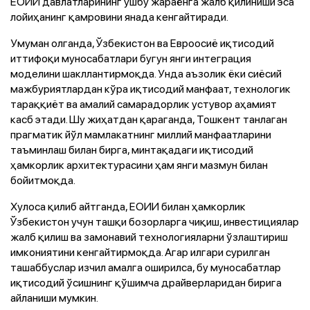
ЕОИИ давлатларининг ушбу жараёнга жалб қилиниши эса
лойиҳанинг қамровини янада кенгайтиради.
Умуман олганда, Ўзбекистон ва Евроосиё иқтисодий
иттифоқи муносабатлари бугун янги интеграция
моделини шакллантирмоқда. Унда аъзолик ёки сиёсий
мажбуриятлардан кўра иқтисодий манфаат, технологик
тараққиёт ва амалий самарадорлик устувор аҳамият
касб этади. Шу жиҳатдан қараганда, Тошкент танлаган
прагматик йўл мамлакатнинг миллий манфаатларини
таъминлаш билан бирга, минтақадаги иқтисодий
ҳамкорлик архитектурасини ҳам янги мазмун билан
бойитмоқда.
Хулоса қилиб айтганда, ЕОИИ билан ҳамкорлик
Ўзбекистон учун ташқи бозорларга чиқиш, инвестициялар
жалб қилиш ва замонавий технологияларни ўзлаштириш
имкониятини кенгайтирмоқда. Агар илгари сурилган
ташаббуслар изчил амалга оширилса, бу муносабатлар
иқтисодий ўсишнинг қўшимча драйверларидан бирига
айланиши мумкин.