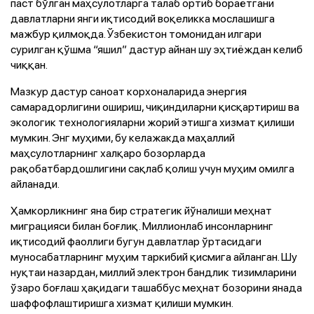
паст бўлган маҳсулотларга талаб ортиб бораётгани
давлатларни янги иқтисодий воқеликка мослашишга
мажбур қилмоқда. Ўзбекистон томонидан илгари
сурилган қўшма “яшил” дастур айнан шу эҳтиёждан келиб
чиққан.
Мазкур дастур саноат корхоналарида энергия
самарадорлигини ошириш, чиқиндиларни қисқартириш ва
экологик технологияларни жорий этишга хизмат қилиши
мумкин. Энг муҳими, бу келажакда маҳаллий
маҳсулотларнинг халқаро бозорларда
рақобатбардошлигини сақлаб қолиш учун муҳим омилга
айланади.
Ҳамкорликнинг яна бир стратегик йўналиши меҳнат
миграцияси билан боғлиқ. Миллионлаб инсонларнинг
иқтисодий фаоллиги бугун давлатлар ўртасидаги
муносабатларнинг муҳим таркибий қисмига айланган. Шу
нуқтаи назардан, миллий электрон бандлик тизимларини
ўзаро боғлаш ҳақидаги ташаббус меҳнат бозорини янада
шаффофлаштиришга хизмат қилиши мумкин.