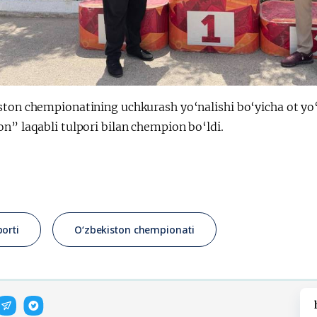
ston chempionatining uchkurash yo‘nalishi bo‘yicha ot y
n” laqabli tulpori bilan chempion bo‘ldi.
porti
O‘zbekiston chempionati