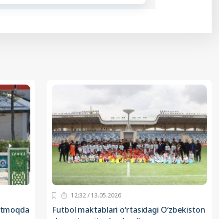
12:32 / 13.05.2026
o‘tmoqda
Futbol maktablari o‘rtasidagi O‘zbekiston