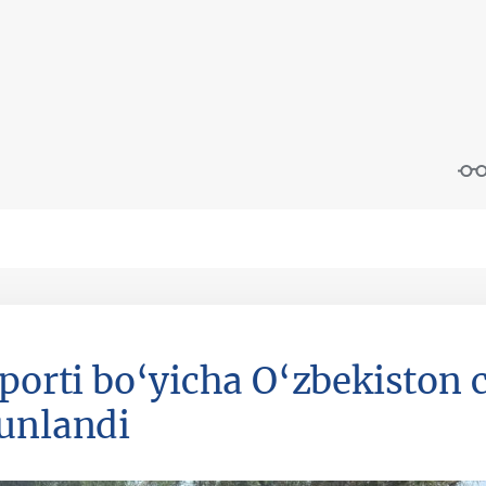
sporti bo‘yicha O‘zbekiston
unlandi