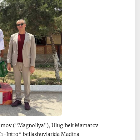
himov (“Magnoliya”), Ulug‘bek Mamatov
I1-Intro* bellashuvlarida Madina