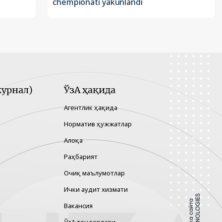
chempionati yakunlandi
урнал)
ЎзА ҳақида
Агентлик ҳақида
Норматив ҳужжатлар
Алоқа
Раҳбарият
Очиқ маълумотлар
Ички аудит хизмати
Вакансия