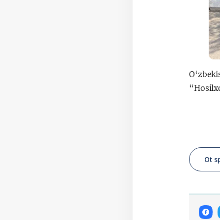
O‘zbeki
“Hosilxo
Ot s