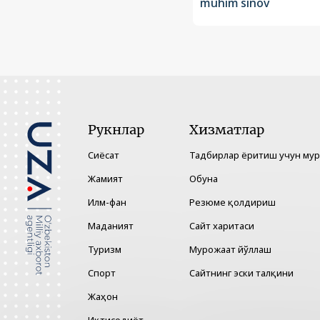
muhim sinov
Рукнлар
Хизматлар
Сиёсат
Тадбирлар ёритиш учун му
Жамият
Обуна
Илм-фан
Резюме қолдириш
Маданият
Сайт харитаси
Туризм
Мурожаат йўллаш
Спорт
Сайтнинг эски талқини
Жаҳон