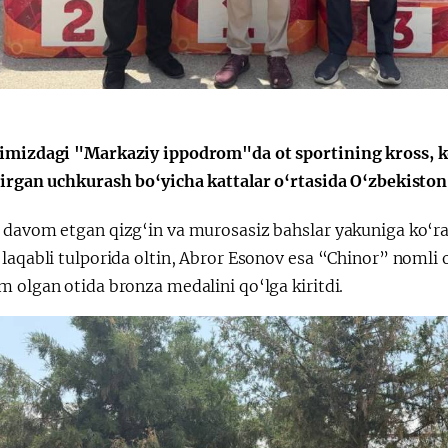
Huquqiy targʻibot
O‘zbekiston va
i
Yaponiya hamkorl
imizdagi "Markaziy ippodrom"da ot sportining kross, kon
tirgan uchkurash bo‘yicha kattalar o‘rtasida O‘zbekiston
 davom etgan qizg‘in va murosasiz bahslar yakuniga ko‘r
 laqabli tulporida oltin, Abror Esonov esa “Chinor” noml
 olgan otida bronza medalini qo‘lga kiritdi.