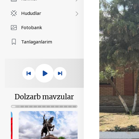
Hududlar
Fotobank
Tanlaganlarim
Dolzarb mavzular