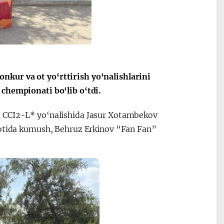
Oʻzbekiston va
Maqolalar
igi
Pokiston hamkorligi
kur va ot yo‘rttirish yo‘nalishlarini
 chempionati bo‘lib o‘tdi.
a CCI2-L* yo‘nalishida Jasur Xotambekov
i otida kumush, Behruz Erkinov “Fan Fan”