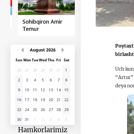
Sohibqiron Amir
O‘zbekiston va
Temur
Paragvay hamkorlig
Poytaxt
August
2026
birlash
Sun
Mon
Tue
Wed
Thu
Fri
Sat
Uch kun
26
27
28
29
30
31
1
“Artur”
2
3
4
5
6
7
8
deya nom
9
10
11
12
13
14
15
16
17
18
19
20
21
22
23
24
25
26
27
28
29
30
31
1
2
3
4
5
Hamkorlarimiz