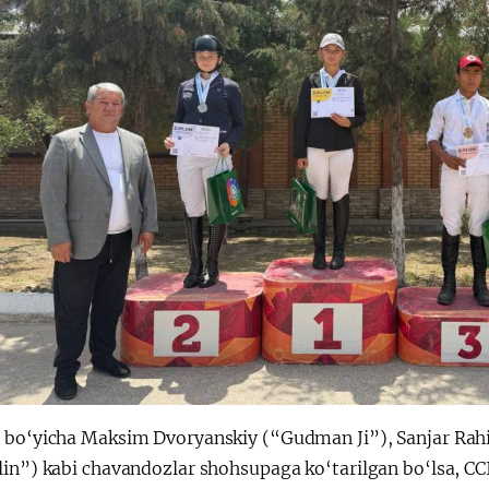
 bo‘yicha Maksim Dvoryanskiy (“Gudman Ji”), Sanjar Ra
lin”) kabi chavandozlar shohsupaga ko‘tarilgan bo‘lsa, CC