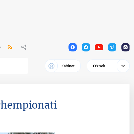
1
1
1
1
1
Кabinet
Oʻzbek
 chempionati