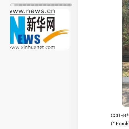
CCI1-B*
(“Frank