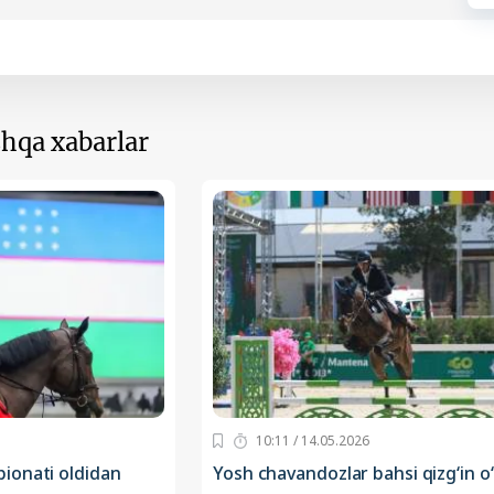
hqa xabarlar
10:11 / 14.05.2026
ionati oldidan
Yosh chavandozlar bahsi qizg‘in 