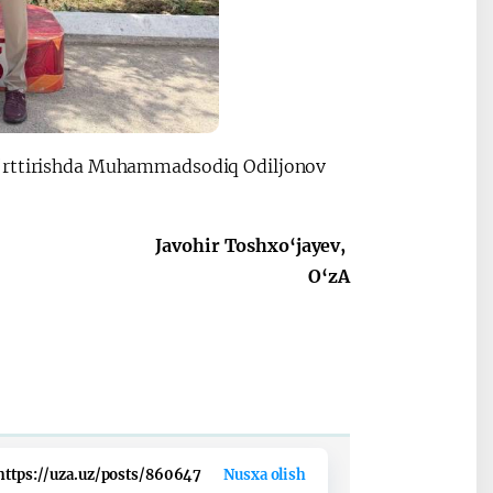
o‘rttirishda Muhammadsodiq Odiljonov
Javohir Toshxo‘jayev,
O‘zA
https://uza.uz/posts/860647
Nusxa olish