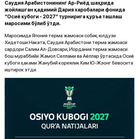
Саудия Арабистонининг Ар-Риёд шаҳрида
жойлашган қадимий Дария харобалари фонида
“Осиё кубоги - 2027” турнирига қуръа ташлаш
маросими бўлиб ўтди.
Маросимда Япония терма жамоаси собиқ юлдузи
Хидетоши Наката, Саудия Арабистони терма жамоаси
сардори Салим Ал-Довсари, Иордания терма жамоаси
бош мураббийи Жамол Селлами ва Аёллар ўртасида Осиё
кубоги ҳаками Жанубий кореялик Ким Ю-Жэонг бевосита
иштирок этди.