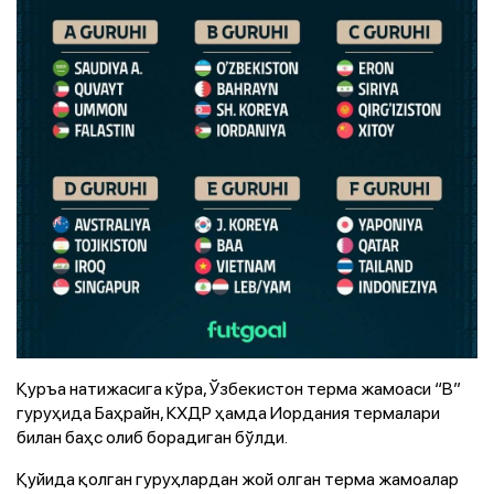
Қуръа натижасига кўра, Ўзбекистон терма жамоаси “В”
гуруҳида Баҳрайн, КХДР ҳамда Иордания термалари
билан баҳс олиб борадиган бўлди.
Қуйида қолган гуруҳлардан жой олган терма жамоалар