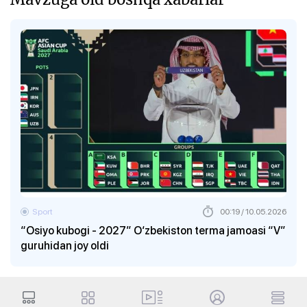
Sport
00:19 / 10.05.2026
“Osiyo kubogi - 2027” O‘zbekiston terma jamoasi “V”
guruhidan joy oldi