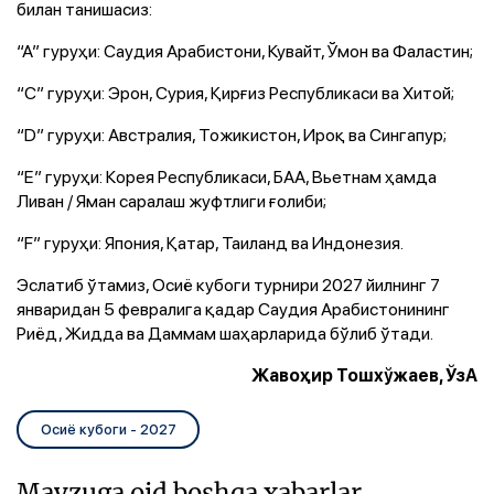
билан танишасиз:
“А” гуруҳи: Саудия Арабистони, Кувайт, Ўмон ва Фаластин;
“С” гуруҳи: Эрон, Сурия, Қирғиз Республикаси ва Хитой;
“D” гуруҳи: Австралия, Тожикистон, Ироқ ва Сингапур;
“Е” гуруҳи: Корея Республикаси, БАА, Вьетнам ҳамда
Ливан / Яман саралаш жуфтлиги ғолиби;
“F” гуруҳи: Япония, Қатар, Таиланд ва Индонезия.
Эслатиб ўтамиз, Осиё кубоги турнири 2027 йилнинг 7
январидан 5 февралига қадар Саудия Арабистонининг
Риёд, Жидда ва Даммам шаҳарларида бўлиб ўтади.
Жавоҳир Тошхўжаев, ЎзА
Осиё кубоги - 2027
Mavzuga oid boshqa xabarlar