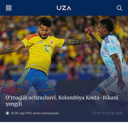
O‘rtoqlik uchrashuvi. Kolumbiya Kosta-Rikani
yengdi
2026-yilgi FIFA Jahon chempionati
07:11 / 02.06.2026