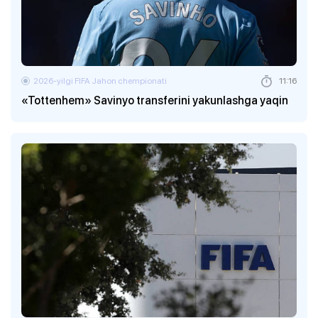
2026-yilgi FIFA Jahon chempionati
11:16
«Tottenhem» Savinyo transferini yakunlashga yaqin