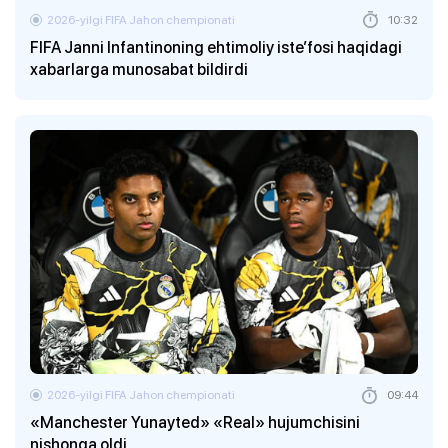
2026-yilgi FIFA Jahon chempionati
10:32
FIFA Janni Infantinoning ehtimoliy iste’fosi haqidagi
xabarlarga munosabat bildirdi
2026-yilgi FIFA Jahon chempionati
09:44
«Manchester Yunayted» «Real» hujumchisini
nishonga oldi