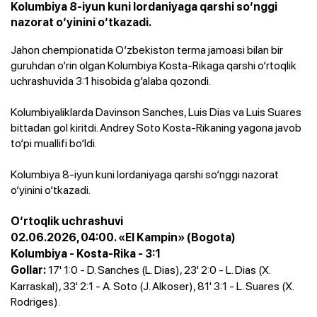
Kolumbiya 8-iyun kuni Iordaniyaga qarshi so‘nggi
nazorat o‘yinini o‘tkazadi.
Jahon chempionatida O‘zbekiston terma jamoasi bilan bir
guruhdan o‘rin olgan Kolumbiya Kosta-Rikaga qarshi o‘rtoqlik
uchrashuvida 3:1 hisobida g‘alaba qozondi.
Kolumbiyaliklarda Davinson Sanches, Luis Dias va Luis Suares
bittadan gol kiritdi. Andrey Soto Kosta-Rikaning yagona javob
to‘pi muallifi bo‘ldi.
Kolumbiya 8-iyun kuni Iordaniyaga qarshi so‘nggi nazorat
o‘yinini o‘tkazadi.
O‘rtoqlik uchrashuvi
02.06.2026, 04:00. «El Kampin» (Bogota)
Kolumbiya - Kosta-Rika - 3:1
17' 1:0 - D. Sanches (L. Dias), 23' 2:0 - L. Dias (X.
Gollar:
Karraskal), 33' 2:1 - A. Soto (J. Alkoser), 81' 3:1 - L. Suares (X.
Rodriges).