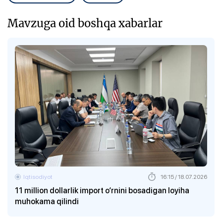
Mavzuga oid boshqa xabarlar
Iqtisodiyot
16:15 / 18.07.2026
11 million dollarlik import o‘rnini bosadigan loyiha
muhokama qilindi