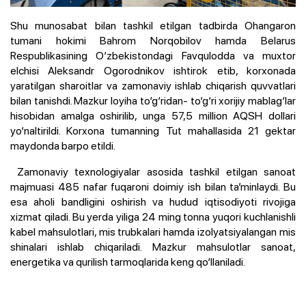
Shu munosabat bilan tashkil etilgan tadbirda Ohangaron
tumani hokimi Bahrom Norqobilov hamda Belarus
Respublikasining O‘zbekistondagi Favqulodda va muxtor
elchisi Aleksandr Ogorodnikov ishtirok etib, korxonada
yaratilgan sharoitlar va zamonaviy ishlab chiqarish quvvatlari
bilan tanishdi. Mazkur loyiha to‘g‘ridan- to‘g‘ri xorijiy mablag‘lar
hisobidan amalga oshirilib, unga 57,5 million AQSH dollari
yo‘naltirildi. Korxona tumanning Tut mahallasida 21 gektar
maydonda barpo etildi.
Zamonaviy texnologiyalar asosida tashkil etilgan sanoat
majmuasi 485 nafar fuqaroni doimiy ish bilan ta’minlaydi. Bu
esa aholi bandligini oshirish va hudud iqtisodiyoti rivojiga
xizmat qiladi. Bu yerda yiliga 24 ming tonna yuqori kuchlanishli
kabel mahsulotlari, mis trubkalari hamda izolyatsiyalangan mis
shinalari ishlab chiqariladi. Mazkur mahsulotlar sanoat,
energetika va qurilish tarmoqlarida keng qo‘llaniladi.