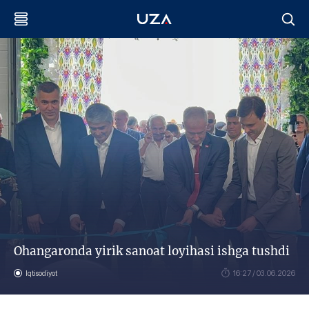
Ohangaronda yirik sanoat loyihasi ishga tushdi
Iqtisodiyot
16:27 / 03.06.2026