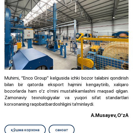
Muhimi, “Enco Group” kelgusida ichki bozor talabini qondirish
bilan bir qatorda eksport hajmini kengaytirib, xalqaro
bozorlarda ham o‘z o‘rnini mustahkamlashni maqsad qilgan.
Zamonaviy texnologiyalar va yuqori sifat standartlari
korxonaning raqobatbardoshligini ta’minlaydi.
A.Musayev, O‘zA
қўшма корхона
саноат