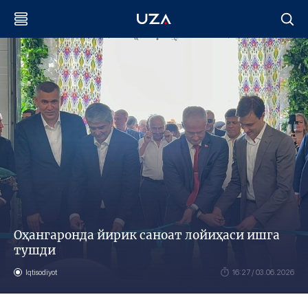
Оҳангаронда йирик саноат лойиҳаси ишга
тушди
Iqtisodiyot
16:27 / 03.06.2026