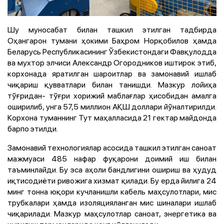
Шу муносабат билан ташкил этилган тадбирда
Оҳангарон тумани ҳокими Баҳром Норқобилов ҳамда
Беларусь Республикасининг Ўзбекистондаги Фавқулодда
ва мухтор элчиси Александр Огородников иштирок этиб,
корхонада яратилган шароитлар ва замонавий ишлаб
чиқариш қувватлари билан танишди. Мазкур лойиҳа
тўғридан- тўғри хорижий маблағлар ҳисобидан амалга
оширилиб, унга 57,5 миллион АҚШ доллари йўналтирилди.
Корхона туманнинг Тут маҳалласида 21 гектар майдонда
барпо этилди.
Замонавий технологиялар асосида ташкил этилган саноат
мажмуаси 485 нафар фуқарони доимий иш билан
таъминлайди. Бу эса аҳоли бандлигини ошириш ва ҳудуд
иқтисодиёти ривожига хизмат қилади. Бу ерда йилига 24
минг тонна юқори кучланишли кабель маҳсулотлари, мис
трубкалари ҳамда изоляцияланган мис шиналари ишлаб
чиқарилади. Мазкур маҳсулотлар саноат, энергетика ва