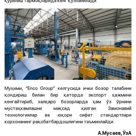
қурилиш тармоқларида кенг қўлланилади.
Муҳими, “Enco Group” келгусида ички бозор талабини
қондириш билан бир қаторда экспорт ҳажмини
кенгайтириб, халқаро бозорларда ҳам ўз ўрнини
мустаҳкамлашни мақсад қилган. Замонавий
технологиялар ва юқори сифат стандартлари
корхонанинг рақобатбардошлигини таъминлайди.
А.Мусаев, ЎзА