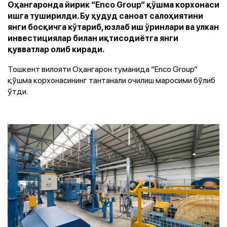
Оҳангаронда йирик “Enco Group” қўшма корхонаси
ишга туширилди. Бу ҳудуд саноат салоҳиятини
янги босқичга кўтариб, юзлаб иш ўринлари ва улкан
инвестициялар билан иқтисодиётга янги
қувватлар олиб киради.
Тошкент вилояти Оҳангарон туманида “Enco Group”
қўшма корхонасининг тантанали очилиш маросими бўлиб
ўтди.