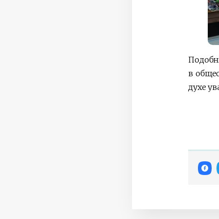
Подобн
в обще
духе у