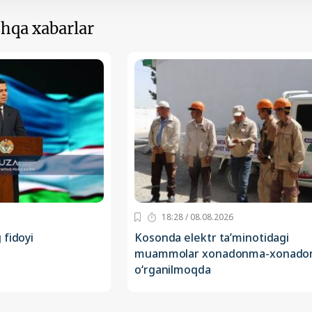
hqa xabarlar
18:28 / 08.08.2026
 fidoyi
Kosonda elektr ta’minotidagi
muammolar xonadonma-xonado
o‘rganilmoqda