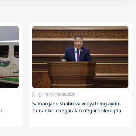
18:10 / 08.08.2026
Samarqand shahri va viloyatning ayrim
n
tumanlari chegaralari o‘zgartirilmoqda