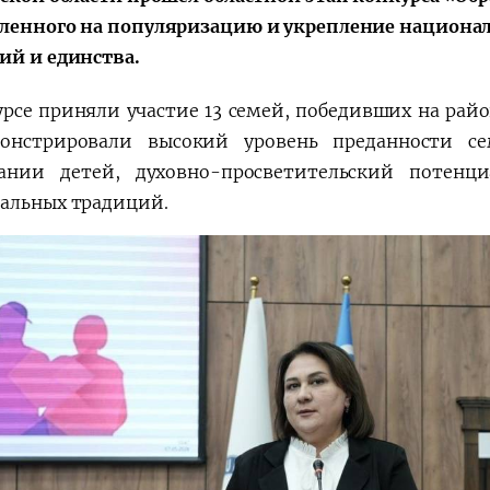
ленного на популяризацию и укрепление национа
ий и единства.
Huquqiy targʻibot
O‘zbekiston va
i
Yaponiya hamkorl
урсе приняли участие 13 семей, победивших на рай
онстрировали высокий уровень преданности с
ании детей, духовно-просветительский потенц
альных традиций.