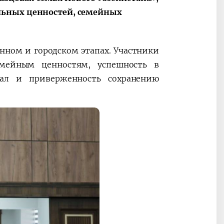
льных ценностей, семейных
Oʻzbekiston va
Maqolalar
igi
Pokiston hamkorligi
онном и городском этапах. Участники
емейным ценностям, успешность в
иал и приверженность сохранению