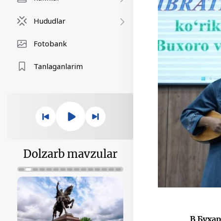
Hududlar
Fotobank
Tanlaganlarim
Dolzarb mavzular
В Буха