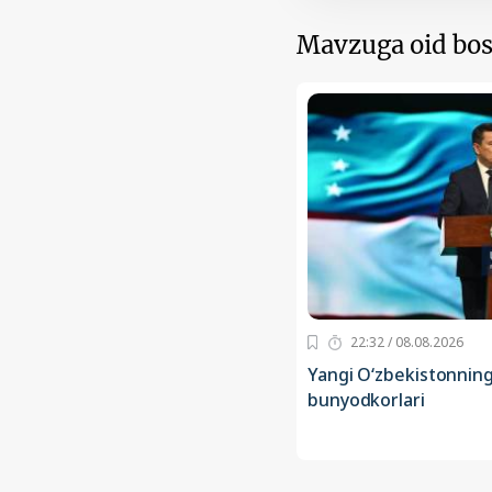
Mavzuga oid bos
22:32 / 08.08.2026
Yangi O‘zbekistonning
bunyodkorlari