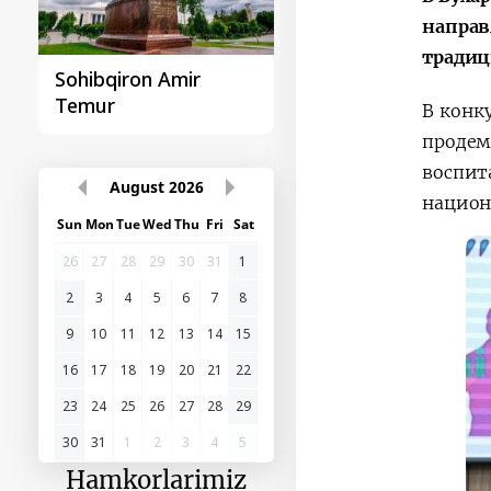
направ
традиц
Sohibqiron Amir
O‘zbekiston va
Temur
Paragvay hamkorlig
В конк
продем
воспит
August
2026
национ
Sun
Mon
Tue
Wed
Thu
Fri
Sat
26
27
28
29
30
31
1
2
3
4
5
6
7
8
9
10
11
12
13
14
15
16
17
18
19
20
21
22
23
24
25
26
27
28
29
30
31
1
2
3
4
5
Hamkorlarimiz