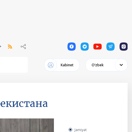
1
1
1
1
1
Кabinet
Oʻzbek
бекистана
Jamiyat