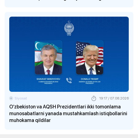
Siyosat
19:17 / 07.08.2026
O‘zbekiston va AQSH Prezidentlari ikki tomonlama
munosabatlarni yanada mustahkamlash istiqbollarini
muhokama qildilar