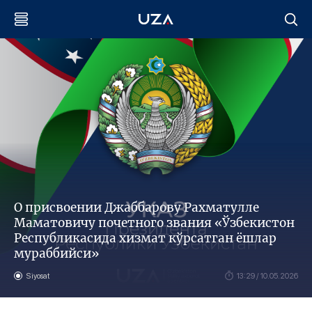
О присвоении Джаббарову Рахматулле
Маматовичу почетного звания «Ўзбекистон
Республикасида хизмат кўрсатган ёшлар
мураббийси»
Siyosat
13:29 / 10.05.2026