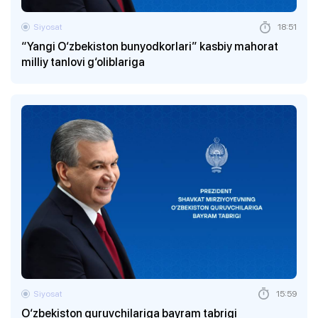
Siyosat
18:51
“Yangi O‘zbekiston bunyodkorlari” kasbiy mahorat
milliy tanlovi g‘oliblariga
Siyosat
15:59
O‘zbekiston quruvchilariga bayram tabrigi