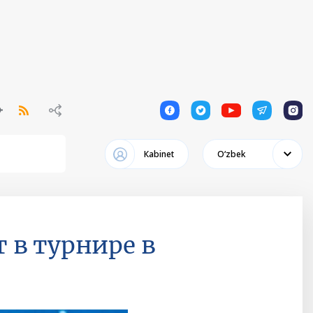
1
1
1
1
1
Кabinet
Oʻzbek
 в турнире в