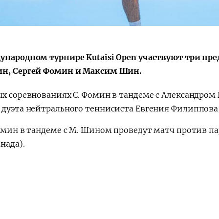
Huquqiy targʻibot
O‘zbekiston va
i
Yaponiya hamkorl
ународном турнире Kutaisi Open участвуют три пр
н, Сергей Фомин и Максим Шин.
ых соревнованиях С. Фомин в тандеме с Александром
 дуэта нейтрального теннисиста Евгения Филиппова
омин в тандеме с М. Шином проведут матч против п
нада).