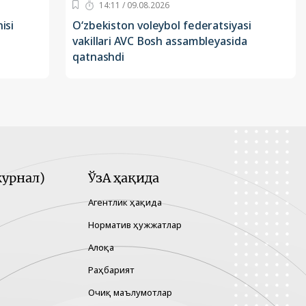
14:11 / 09.08.2026
isi
O‘zbekiston voleybol federatsiyasi
vakillari AVC Bosh assambleyasida
qatnashdi
урнал)
ЎзА ҳақида
Агентлик ҳақида
Норматив ҳужжатлар
Алоқа
Раҳбарият
Очиқ маълумотлар