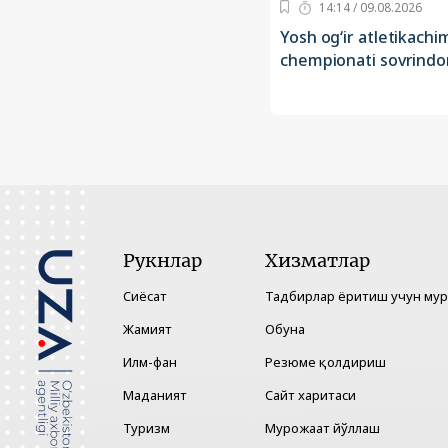
14:14 / 09.08.2026
Yosh og‘ir atletikachi
chempionati sovrindori
Рукнлар
Хизматлар
Сиёсат
Тадбирлар ёритиш учун му
Жамият
Обуна
Илм-фан
Резюме қолдириш
Маданият
Сайт харитаси
Туризм
Мурожаат йўллаш