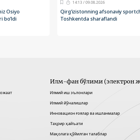
14:13 / 09.08.2026
miz Osiyo
Qirg‘izistonning afsonaviy sportch
 bo‘ldi
Toshkentda sharaflandi
Илм-фан бўлими (электрон ж
рожаат
Илмий иш эълонлари
Илмий йўналишлар
Инновацион ғоялар ва ишланмалар
Таҳрир ҳайъати
Мақолага қўйилган талаблар