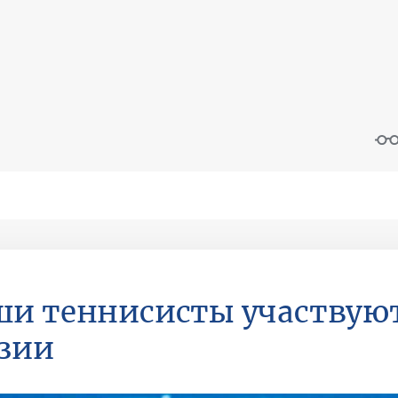
и теннисисты участвуют
зии