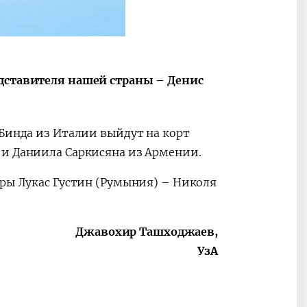
Oʻzbekiston va
Maqolalar
igi
Pokiston hamkorligi
едставителя нашей страны – Денис
 Бинда из Италии выйдут на корт
 и Даниила Саркисяна из Армении.
ары Лукас Густин (Румыния) – Николя
Джавохир Ташходжаев,
УзА