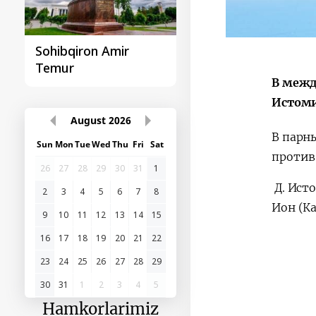
Sohibqiron Amir
O‘zbekiston va
Temur
Paragvay hamkorlig
В межд
Истоми
August
2026
В парн
Sun
Mon
Tue
Wed
Thu
Fri
Sat
против
26
27
28
29
30
31
1
Д. Ист
2
3
4
5
6
7
8
Ион (Ка
9
10
11
12
13
14
15
16
17
18
19
20
21
22
23
24
25
26
27
28
29
30
31
1
2
3
4
5
Hamkorlarimiz