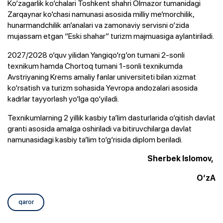
Ko‘zagarlik ko‘chalari Toshkent shahri Olmazor tumanidagi
Zarqaynar ko‘chasi namunasi asosida milliy me’morchilik,
hunarmandchilik an’analari va zamonaviy servisni o‘zida
mujassam etgan “Eski shahar” turizm majmuasiga aylantiriladi.
2027/2028 o‘quv yilidan Yangiqo‘rg‘on tumani 2-sonli
texnikum hamda Chortoq tumani 1-sonli texnikumda
Avstriyaning Krems amaliy fanlar universiteti bilan xizmat
ko‘rsatish va turizm sohasida Yevropa andozalari asosida
kadrlar tayyorlash yo‘lga qo‘yiladi.
Texnikumlarning 2 yillik kasbiy ta’lim dasturlarida o‘qitish davlat
granti asosida amalga oshiriladi va bitiruvchilarga davlat
namunasidagi kasbiy ta’lim to‘g‘risida diplom beriladi.
Sherbek Islomov,
O‘zA
qaror