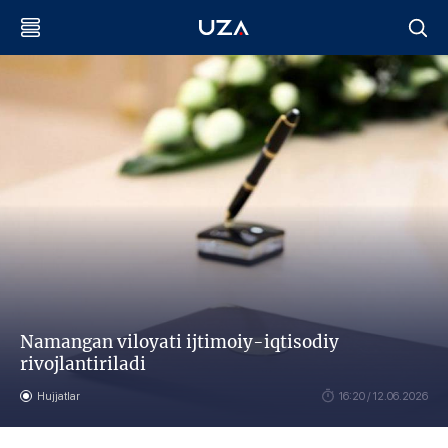
Namangan viloyati ijtimoiy-iqtisodiy
rivojlantiriladi
Hujjatlar
16:20 / 12.06.2026