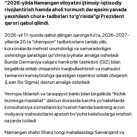
“2026-yilda Namangan viloyatini ijtimoiy-iqtisodiy
rivojlantirish hamda aholi turmush darajasini yanada
yaxshilash chora-tadbirlari to‘g‘risida”gi Prezident
qarori qabul qilindi.
2026-yil 11-iyunda qabul qilingan qarorga ko‘ra, 2026-2027-
yillarda 20 ta “chempion” tadbirkorlarni tanlab olib,
korxonalarda mehnat unumdorligi va samaradorligini
oshirishga qaratilgan qo‘shma loyihalar amalga oshiriladi.
Bunda Germaniya xalqaro hamkorlik tashkiloti (GIZ) bilan
birgalikda ishlab chiqarishni maqbullashtirish va mahsulot
tannarxini kamaytirishga qaratilgan tejamkor ishlab chiqarish
(Lean Six Sigma) dasturi amalga oshiriladi.
Yevropa tiklanish va taraqqiyot banki bilan birgalikda “Kichik
biznesga maslahat” dasturi doirasida barcha yo‘nalishlarda
konsultatsiya xizmatlarini ko‘rsatish hamda bankning arzon
moliyaviy mahsulotlarini ajratish bo‘yicha kelishuvlarga erishish
nazarda tutiladi.
Namangan shahri Sharq tongi mahallasidagi Samarqand va