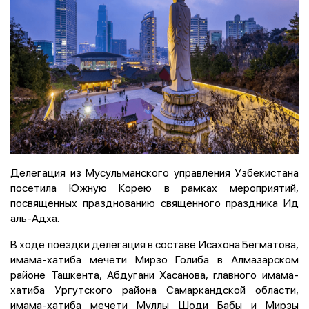
Делегация из Мусульманского управления Узбекистана
посетила Южную Корею в рамках мероприятий,
посвященных празднованию священного праздника Ид
аль-Адха.
В ходе поездки делегация в составе Исахона Бегматова,
имама-хатиба мечети Мирзо Голиба в Алмазарском
районе Ташкента, Абдугани Хасанова, главного имама-
хатиба Ургутского района Самаркандской области,
имама-хатиба мечети Муллы Шоди Бабы и Мирзы