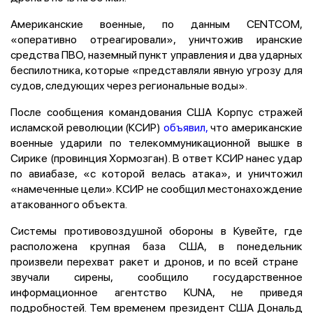
Американские военные, по данным CENTCOM,
«оперативно отреагировали», уничтожив иранские
средства ПВО, наземный пункт управления и два ударных
беспилотника, которые «представляли явную угрозу для
судов, следующих через региональные воды».
После сообщения командования США Корпус стражей
исламской революции (КСИР)
объявил,
что американские
военные ударили по телекоммуникационной вышке в
Сирике (провинция Хормозган). В ответ КСИР нанес удар
по авиабазе, «с которой велась атака», и уничтожил
«намеченные цели». КСИР не сообщил ​местонахождение
атакованного объекта.
Системы противовоздушной обороны в Кувейте, где
‌расположена крупная база США, в понедельник
произвели перехват ракет и дронов, и по всей стране ​
звучали сирены, ​сообщило государственное
информационное ‌агентство KUNA, не приведя
подробностей. Тем временем президент США ​Дональд