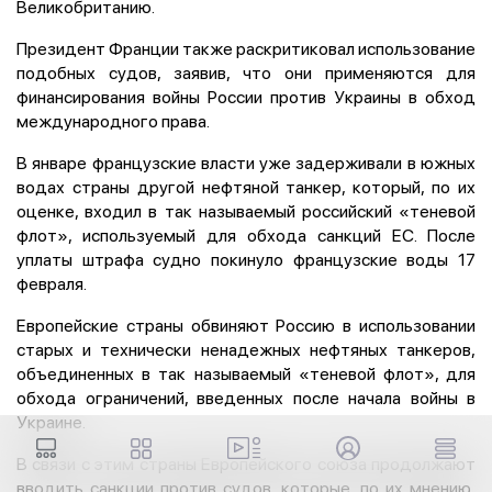
Великобританию.
Президент Франции также раскритиковал использование
подобных судов, заявив, что они применяются для
финансирования войны России против Украины в обход
международного права.
В январе французские власти уже задерживали в южных
водах страны другой нефтяной танкер, который, по их
оценке, входил в так называемый российский «теневой
флот», используемый для обхода санкций ЕС. После
уплаты штрафа судно покинуло французские воды 17
февраля.
Европейские страны обвиняют Россию в использовании
старых и технически ненадежных нефтяных танкеров,
объединенных в так называемый «теневой флот», для
обхода ограничений, введенных после начала войны в
Украине.
В связи с этим страны Европейского союза продолжают
вводить санкции против судов, которые, по их мнению,