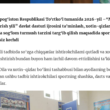
Huquqiy targʻibot
O‘zbekiston va
pog‘iston Respublikasi To‘rtko‘l tumanida 2026-yil –“Ma
i
Yaponiya hamkorl
rish yili” davlat dasturi ijrosini ta’minlash, xotin-qiz
da sog‘lom turmush tarzini targ‘ib qilish maqsadida spor
iz kechdi
i tadbirda so‘zga chiqqanlar ishtirokchilarni qutladi va xo
htirish bundan buyon ham izchil davom ettirilishini ta’ki
la va xotin-qizlar bo‘limi tashabbusi bilan ayollarning b
an ushbu tadbir ishtirokchilari sportning shashka, darts va
lar.