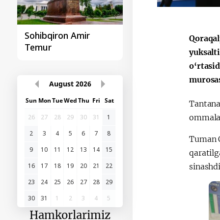
Sohibqiron Amir
O‘zbekiston va
Qoraqal
Temur
Paragvay hamkorlig
yuksalti
o‘rtasi
murosas
August
2026
Sun
Mon
Tue
Wed
Thu
Fri
Sat
Tantanal
ommalas
26
27
28
29
30
31
1
2
3
4
5
6
7
8
Tuman Oi
9
10
11
12
13
14
15
qaratilg
sinashdi
16
17
18
19
20
21
22
23
24
25
26
27
28
29
30
31
1
2
3
4
5
Hamkorlarimiz