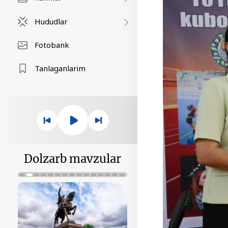
Hududlar
Fotobank
Tanlaganlarim
Dolzarb mavzular