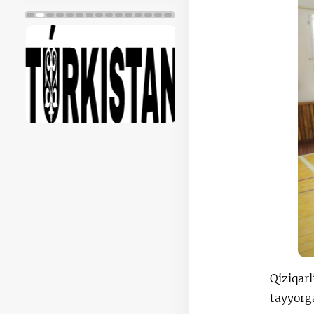
Qiziqar
tayyorg