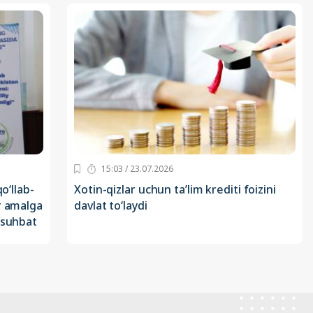
15:03 / 23.07.2026
o‘llab-
Xotin-qizlar uchun ta’lim krediti foizini
r amalga
davlat to‘laydi
 suhbat