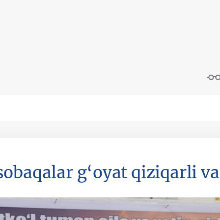
obaqalar g‘oyat qiziqarli v