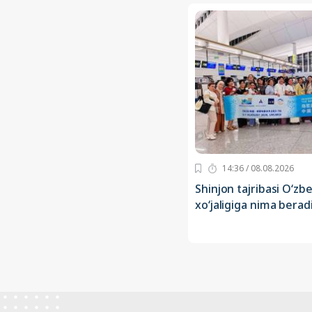
14:36 / 08.08.2026
Shinjon tajribasi O‘zb
xo‘jaligiga nima berad