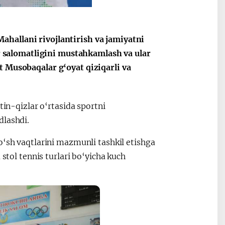
Oʻzbekiston va
Maqolalar
hallani rivojlantirish va jamiyatni
igi
Pokiston hamkorligi
lar salomatligini mustahkamlash va ular
t Musobaqalar g‘oyat qiziqarli va
tin-qizlar o‘rtasida sportni
dlashdi.
o‘sh vaqtlarini mazmunli tashkil etishga
 stol tennis turlari bo‘yicha kuch