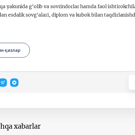
 yakunida g‘olib va sovrindorlar hamda faol ishtirokchila
n esdalik sovg‘alari, diplom va kubok bilan taqdirlanishd
ин-қизлар
hqa xabarlar