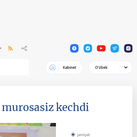
1
1
1
1
1
Кabinet
Oʻzbek
a murosasiz kechdi
Jamiyat