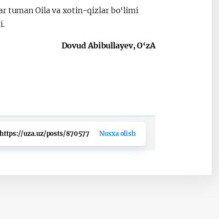
r tuman Oila va xotin-qizlar bo‘limi
i.
Dovud Abibullayev,
O‘zA
https://uza.uz/posts/870577
Nusxa olish