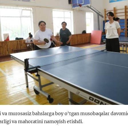
li va murosasiz bahslarga boy o‘tgan musobaqalar davomid
arligi va mahoratini namoyish etishdi.