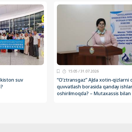
15:05 / 31.07.2026
ekiston suv
“O‘ztransgaz” AJda xotin-qizlarni q
i?
quvvatlash borasida qanday ishla
oshirilmoqda? – Mutaxassis bilan