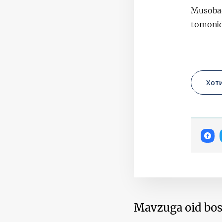
Musobaqa
tomonida
Хот
Mavzuga oid bos