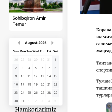
Sohibqiron Amir
O‘zbekiston va
Temur
Paragvay hamkorlig
Қорақа
жамият
August
2026
салома
мақсад
Sun
Mon
Tue
Wed
Thu
Fri
Sat
26
27
28
29
30
31
1
Тантан
2
3
4
5
6
7
8
спортн
9
10
11
12
13
14
15
Туман 
16
17
18
19
20
21
22
ташкил
23
24
25
26
27
28
29
турлар
30
31
1
2
3
4
5
Hamkorlarimiz