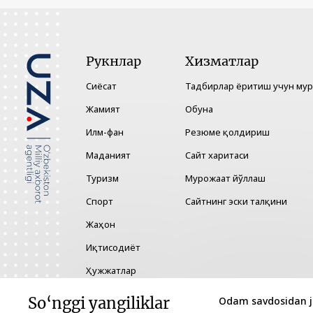
Рукнлар
Хизматлар
Сиёсат
Тадбирлар ёритиш учун му
Жамият
Обуна
Илм-фан
Резюме қолдириш
Маданият
Сайт харитаси
Туризм
Мурожаат йўллаш
Спорт
Сайтнинг эски талқини
Жаҳон
Иқтисодиёт
Ҳужжатлар
Технология
So‘nggi yangiliklar
Odam savdosidan j