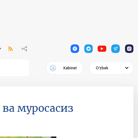
1
1
1
1
1
Кabinet
Oʻzbek
 ва муросасиз