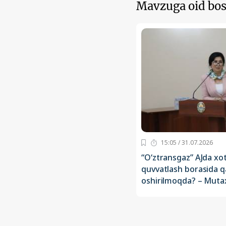
Mavzuga oid bos
15:05 / 31.07.2026
“O‘ztransgaz” AJda xoti
quvvatlash borasida q
oshirilmoqda? – Mutax