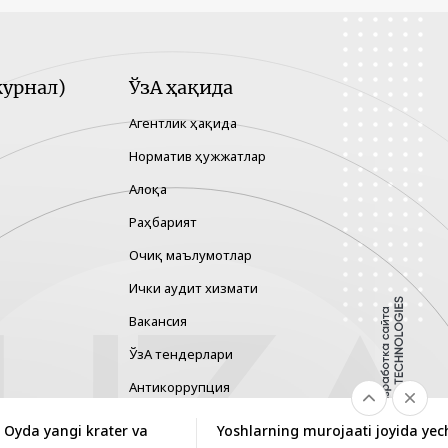
урнал)
ЎзА ҳақида
Агентлик ҳақида
Норматив ҳужжатлар
Алоқа
Раҳбарият
Очиқ маълумотлар
Ички аудит хизмати
Вакансия
ЎзА тендерлари
Антикоррупция
Гендер тенглик
 Oyda yangi krater va
Yoshlarning murojaati joyida yec