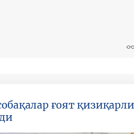
обақалар ғоят қизиқарли
ди