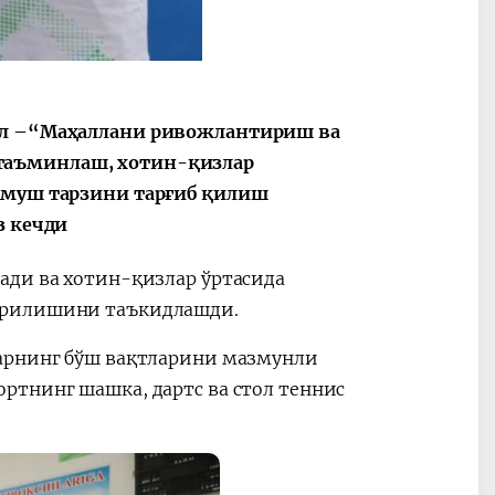
Oʻzbekiston va
Maqolalar
igi
Pokiston hamkorligi
йил –“Маҳаллани ривожлантириш ва
таъминлаш, хотин-қизлар
урмуш тарзини тарғиб қилиш
з кечди
ади ва хотин-қизлар ўртасида
тирилишини таъкидлашди.
ларнинг бўш вақтларини мазмунли
ртнинг шашка, дартс ва стол теннис