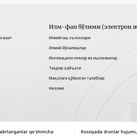
Илм-фан бўлими (электрон ж
рожаат
Илмий иш эълонлари
Илмий йўналишлар
Инновацион ғоялар ва ишланмалар
Таҳрир ҳайъати
Мақолага қўйилган талаблар
Низоми
abrlanganlar qo‘shimcha
Rossiyada dronlar hujumi,