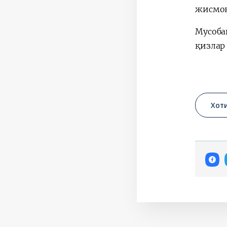
жисмон
Мусоба
қизлар
Хот