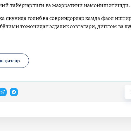
ий тайёргарлиги ва маҳоратини намойиш этишди.
қа якунида ғолиб ва совриндорлар ҳамда фаол ишти
 бўлими томонидан эсдалик совғалари, диплом ва к
ин-қизлар