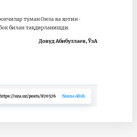
рокчилар туман Оила ва хотин-
убок билан тақдирланишди.
Довуд Абибуллаев,
ЎзА
https://uza.uz/posts/870576
Nusxa olish