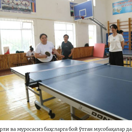
рли ва муросасиз баҳсларга бой ўтган мусобақалар 