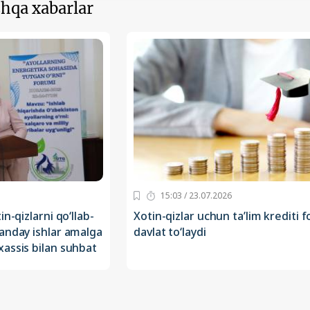
hqa xabarlar
15:03 / 23.07.2026
n-qizlarni qo‘llab-
Xotin-qizlar uchun ta’lim krediti fo
anday ishlar amalga
davlat to‘laydi
assis bilan suhbat