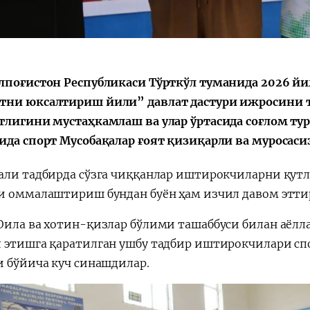
Huquqiy targʻibot
O‘zbekiston va
i
Yaponiya hamkorl
лпоғистон Республикаси Тўрткўл туманида 2026 
ни юксалтириш йили” давлат дастури ижросини 
тлигини мустаҳкамлаш ва улар ўртасида соғлом т
ида спорт Мусобақалар ғоят қизиқарли ва муросаси
али тадбирда сўзга чиққанлар иштирокчиларни қутл
и оммалаштириш бундан буён ҳам изчил давом эт
Оила ва хотин-қизлар бўлими ташаббуси билан аёл
 этишга қаратилган ушбу тадбир иштирокчилари спо
и бўйича куч синашдилар.