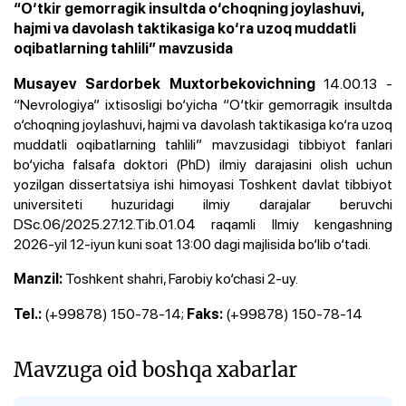
“O‘tkir gemorragik insultda o‘choqning joylashuvi,
hajmi va davolash taktikasiga ko‘ra uzoq muddatli
oqibatlarning tahlili” mavzusida
14.00.13 -
Musayev Sardorbek Muxtorbekovichning
“Nevrologiya” ixtisosligi bo‘yicha “O‘tkir gemorragik insultda
o‘choqning joylashuvi, hajmi va davolash taktikasiga ko‘ra uzoq
muddatli oqibatlarning tahlili” mavzusidagi tibbiyot fanlari
bo‘yicha falsafa doktori (PhD) ilmiy darajasini olish uchun
yozilgan dissertatsiya ishi himoyasi Toshkent davlat tibbiyot
universiteti huzuridagi ilmiy darajalar beruvchi
DSc.06/2025.27.12.Tib.01.04 raqamli Ilmiy kengashning
2026-yil 12-iyun kuni soat 13:00 dagi majlisida bo‘lib o‘tadi.
Toshkent shahri, Farobiy ko‘chasi 2-uy.
Manzil:
(+99878) 150-78-14;
(+99878) 150-78-14
Tel.:
Faks:
Mavzuga oid boshqa xabarlar