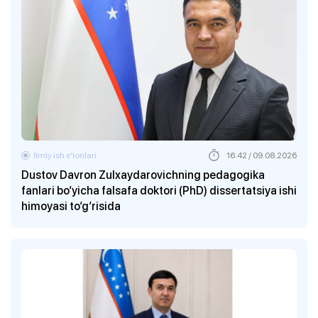
Ilmiy ish eʼlonlari
16:42 / 09.08.2026
Dustov Davron Zulxaydarovichning pedagogika
fanlari bo‘yicha falsafa doktori (PhD) dissertatsiya ishi
himoyasi to‘g‘risida