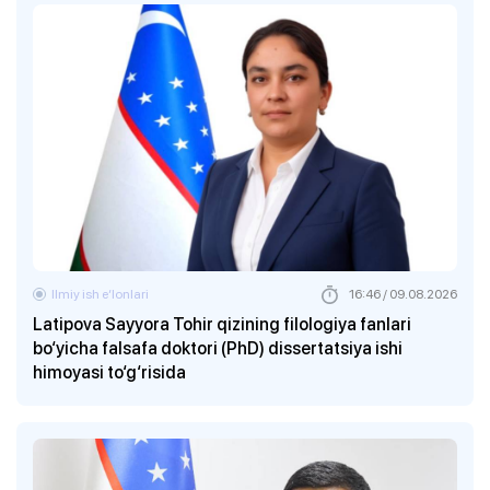
Ilmiy ish eʼlonlari
16:46 / 09.08.2026
Latipova Sayyora Tohir qizining filologiya fanlari
bo‘yicha falsafa doktori (PhD) dissertatsiya ishi
himoyasi to‘g‘risida