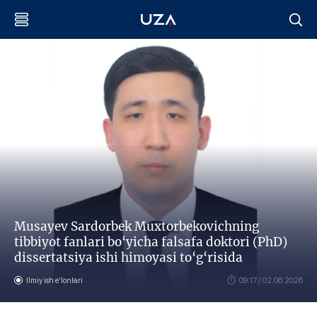
Musayev Sardorbek Muxtorbekovichning
tibbiyot fanlari bo‘yicha falsafa doktori (PhD)
dissertatsiya ishi himoyasi to‘g‘risida
Ilmiy ish eʼlonlari
09:17 / 02.06.2026