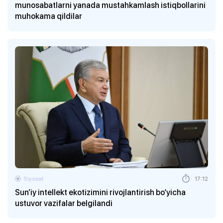
munosabatlarni yanada mustahkamlash istiqbollarini
muhokama qildilar
Siyosat
17:12
Sun’iy intellekt ekotizimini rivojlantirish bo‘yicha
ustuvor vazifalar belgilandi