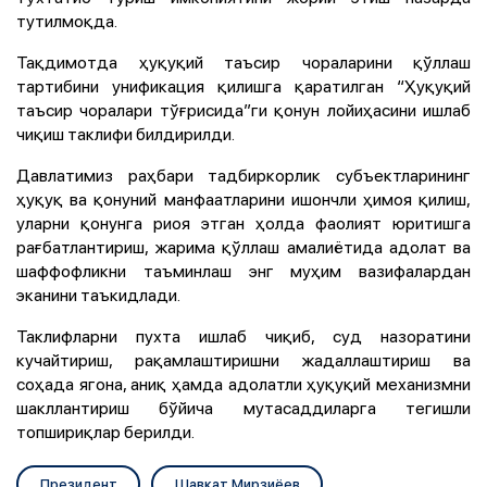
тутилмоқда.
Тақдимотда ҳуқуқий таъсир чораларини қўллаш
тартибини унификация қилишга қаратилган “Ҳуқуқий
таъсир чоралари тўғрисида”ги қонун лойиҳасини ишлаб
чиқиш таклифи билдирилди.
Давлатимиз раҳбари тадбиркорлик субъектларининг
ҳуқуқ ва қонуний манфаатларини ишончли ҳимоя қилиш,
уларни қонунга риоя этган ҳолда фаолият юритишга
рағбатлантириш, жарима қўллаш амалиётида адолат ва
шаффофликни таъминлаш энг муҳим вазифалардан
эканини таъкидлади.
Таклифларни пухта ишлаб чиқиб, суд назоратини
кучайтириш, рақамлаштиришни жадаллаштириш ва
соҳада ягона, аниқ ҳамда адолатли ҳуқуқий механизмни
шакллантириш бўйича мутасаддиларга тегишли
топшириқлар берилди.
Президент
Шавкат Мирзиёев