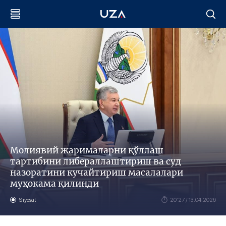
Молиявий жарималарни қўллаш
тартибини либераллаштириш ва суд
назоратини кучайтириш масалалари
муҳокама қилинди
Siyosat
20:27 / 13.04.2026