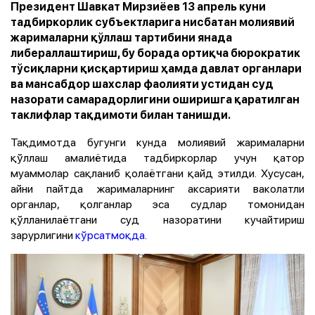
Президент Шавкат Мирзиёев 13 апрель куни
тадбиркорлик субъектларига нисбатан молиявий
жарималарни қўллаш тартибини янада
либераллаштириш, бу борада ортиқча бюрократик
тўсиқларни қисқартириш ҳамда давлат органлари
ва мансабдор шахслар фаолияти устидан суд
назорати самарадорлигини оширишга қаратилган
таклифлар тақдимоти билан танишди.
Тақдимотда бугунги кунда молиявий жарималарни
қўллаш амалиётида тадбиркорлар учун қатор
муаммолар сақланиб қолаётгани қайд этилди. Хусусан,
айни пайтда жарималарнинг аксарияти ваколатли
органлар, қолганлар эса судлар томонидан
қўлланилаётгани суд назоратини кучайтириш
зарурлигини
кўрсатмоқда
.