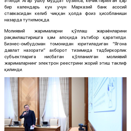
этилди. Агар ушбу муддат бузилса, кечиктирилган ҳар
бир календарь кун учун Марказий банк асосий
ставкасидан келиб чиққан ҳолда фоиз ҳисобланиши
назарда тутилмоқда.
Молиявий жарималарни қўллаш жараёнларини
рақамлаштиришга ҳам алоҳида эътибор қаратилди.
Бизнес-омбудсман томонидан юритиладиган “Ягона
давлат назорати” ахборот тизимида тадбиркорлик
субъектларига нисбатан қўлланилган молиявий
жарималарнинг электрон реестрини жорий этиш таклиф
қилинди.