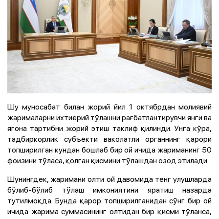
Шу муносабат билан жорий йил 1 октябрдан молиявий
жарималарни ихтиёрий тўлашни рағбатлантирувчи янги ва
ягона тартибни жорий этиш таклиф қилинди. Унга кўра,
тадбиркорлик субъекти ваколатли органнинг қарори
топширилган кундан бошлаб бир ой ичида жариманинг 50
фоизини тўласа, қолган қисмини тўлашдан озод этилади.
Шунингдек, жаримани олти ой давомида тенг улушларда
бўлиб-бўлиб тўлаш имкониятини яратиш назарда
тутилмоқда. Бунда қарор топширилганидан сўнг бир ой
ичида жарима суммасининг олтидан бир қисми тўланса,