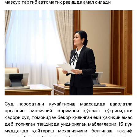
мазкур тартиб автоматик равишда амал қилади.
Суд назоратини кучайтириш мақсадида ваколатли
органнинг молиявий жаримани қўллаш тўғрисидаги
қарори суд томонидан бекор қилинган ёки ҳақиқий эмас
деб топилган тақдирда ундирилган маблағларни 15 кун
муддатда қайтариш механизмини белгилаш таклиф