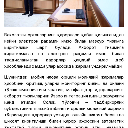
Ваколатли органларнинг қарорлари қабул қилинганидан
кейин электрон рақамли имзо билан мазкур тизимга
киритилиши шарт бўлади. Ахборот тизимига
киритилмаган ва электрон рақамли имзо билан
тасдиқланмаган қарорлар ҳақиқий эмас деб
ҳисобланади ҳамда улар асосида жарима ундирилмайди.
Шунингдек, мобил илова орқали молиявий жарималар
ҳисобини юритиш, уларни мониторинг қилиш ва онлайн
тўлаш имкониятини яратиш, манфаатдор идораларнинг
ахборот тизимларини ўзаро интеграция қилиш зарурлиги
қайд этилди. Солиқ тўловчи – тадбиркорлик
субъектининг шахсий кабинети орқали молиявий жарима
тўғрисидаги қарорлар устидан онлайн шикоят бериш ва
шикоят киритилиши билан қарор ижросини автоматик
тўхтатиб туриш имкониятини жорий этиш назарда