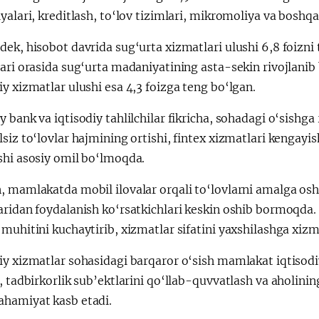
yalari, kreditlash, to‘lov tizimlari, mikromoliya va boshqa
ek, hisobot davrida sug‘urta xizmatlari ulushi 6,8 foizni t
lari orasida sug‘urta madaniyatining asta-sekin rivojlan
y xizmatlar ulushi esa 4,3 foizga teng bo‘lgan.
 bank va iqtisodiy tahlilchilar fikricha, sohadagi o‘sish
siz to‘lovlar hajmining ortishi, fintex xizmatlari kengayi
shi asosiy omil bo‘lmoqda.
 mamlakatda mobil ilovalar orqali to‘lovlarni amalga oshi
aridan foydalanish ko‘rsatkichlari keskin oshib bormoqda.
muhitini kuchaytirib, xizmatlar sifatini yaxshilashga xiz
y xizmatlar sohasidagi barqaror o‘sish mamlakat iqtisodiy
, tadbirkorlik sub’ektlarini qo‘llab-quvvatlash va aholinin
hamiyat kasb etadi.