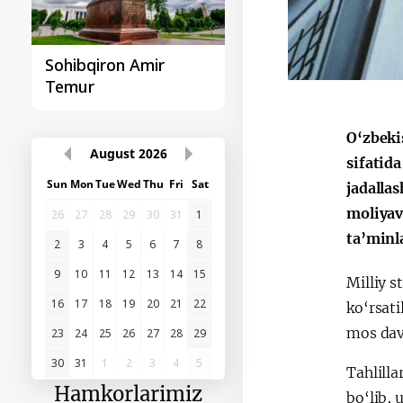
Sohibqiron Amir
O‘zbekiston va
Temur
Paragvay hamkorlig
O‘zbeki
August
2026
sifatid
Sun
Mon
Tue
Wed
Thu
Fri
Sat
jadalla
moliyav
26
27
28
29
30
31
1
ta’min
2
3
4
5
6
7
8
9
10
11
12
13
14
15
Milliy 
16
17
18
19
20
21
22
ko‘rsati
mos davr
23
24
25
26
27
28
29
30
31
1
2
3
4
5
Tahlilla
Hamkorlarimiz
bo‘lib, 