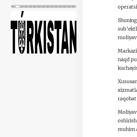
operatsi
Shuningd
sub’ekt
moliyavi
Markaziy
naqd pul
kuchayi
Xususan,
xizmatl
raqobat 
Moliyavi
oshirish
muhim a