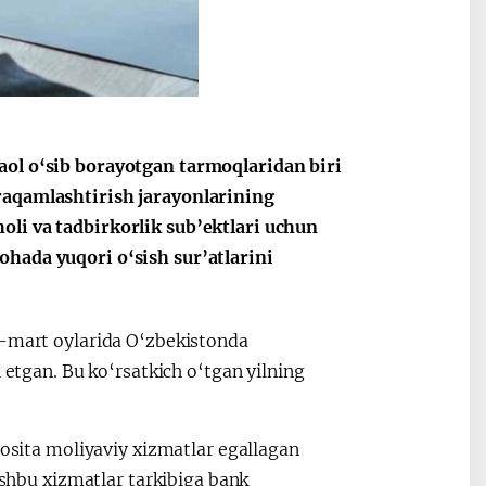
Oʻzbekiston va
Maqolalar
igi
Pokiston hamkorligi
aol o‘sib borayotgan tarmoqlaridan biri
raqamlashtirish jarayonlarining
oli va tadbirkorlik sub’ektlari uchun
ohada yuqori o‘sish sur’atlarini
r–mart oylarida O‘zbekistonda
 etgan. Bu ko‘rsatkich o‘tgan yilning
vosita moliyaviy xizmatlar egallagan
 Ushbu xizmatlar tarkibiga bank