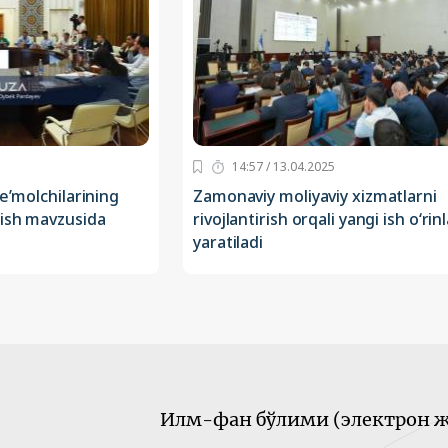
14:57 / 13.04.2025
te’molchilarining
Zamonaviy moliyaviy xizmatlarni
lish mavzusida
rivojlantirish orqali yangi ish o‘rinl
yaratiladi
Илм-фан бўлими (электрон ж