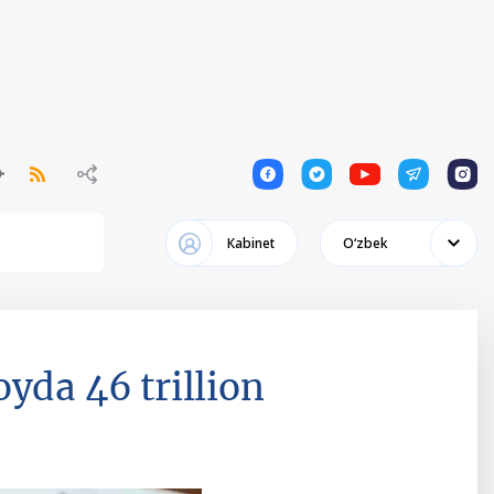
1
1
1
1
1
Кabinet
Oʻzbek
yda 46 trillion