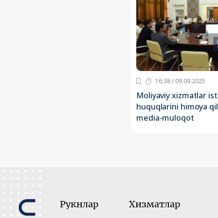
16:38 / 09.09.2025
Moliyaviy xizmatlar is
huquqlarini himoya qi
media-muloqot
Рукнлар
Хизматлар