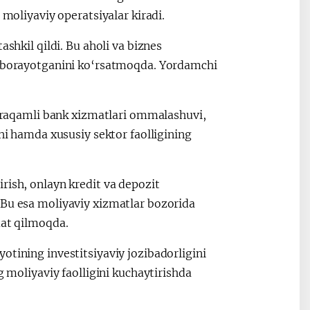
 moliyaviy operatsiyalar kiradi.
ashkil qildi. Bu aholi va biznes
ib borayotganini ko‘rsatmoqda. Yordamchi
ga raqamli bank xizmatlari ommalashuvi,
shi hamda xususiy sektor faolligining
rish, onlayn kredit va depozit
 Bu esa moliyaviy xizmatlar bozorida
mat qilmoqda.
otining investitsiyaviy jozibadorligini
g moliyaviy faolligini kuchaytirishda