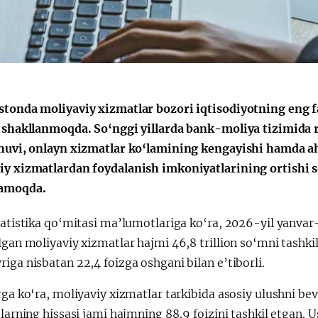
Huquqiy targʻibot
O‘zbekiston va
i
Yaponiya hamkorl
stonda moliyaviy xizmatlar bozori iqtisodiyotning eng f
a shakllanmoqda. So‘nggi yillarda bank-moliya tizimida 
shuvi, onlayn xizmatlar ko‘lamining kengayishi hamda ah
iy xizmatlardan foydalanish imkoniyatlarining ortishi s
lamoqda.
statistika qo‘mitasi ma’lumotlariga ko‘ra, 2026-yil yanva
lgan moliyaviy xizmatlar hajmi 46,8 trillion so‘mni tashkil
iga nisbatan 22,4 foizga oshgani bilan e’tiborli.
rga ko‘ra, moliyaviy xizmatlar tarkibida asosiy ulushni be
ularning hissasi jami hajmning 88,9 foizini tashkil etgan.